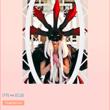
[TD]
на
07:20
Поделиться