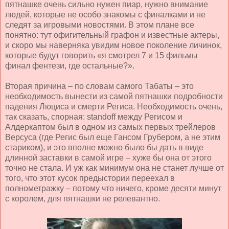
пятнашке очень сильно нужен пиар, нужно внимание
людей, которые не особо знакомы с финалками и не
следят за игровыми новостями. В этом плане все
понятно: тут офигительный графон и известные актеры,
и скоро мы наверняка увидим новое поколение личинок,
которые будут говорить «я смотрел 7 и 15 фильмы
финал фентези, где остальные?».
Вторая причина – по словам самого Табаты – это
необходимость вынести из самой пятнашки подробности
падения Люциса и смерти Региса. Необходимость очень,
так сказать, спорная:
standoff
между Регисом и
Алдеркаптом был в одном из самых первых трейлеров
Версуса (где Регис был еще Гансом Грубером, а не этим
стариком), и это вполне можно было бы дать в виде
длинной заставки в самой игре – хуже бы она от этого
точно не стала. И уж как минимум она не станет лучше от
того, что этот кусок предыстории переехал в
полнометражку – потому что ничего, кроме десяти минут
с королем, для пятнашки не релевантно.