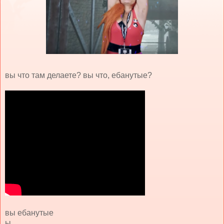
вы что там делаете? вы что, ебанутые?
вы ебанутые
ы