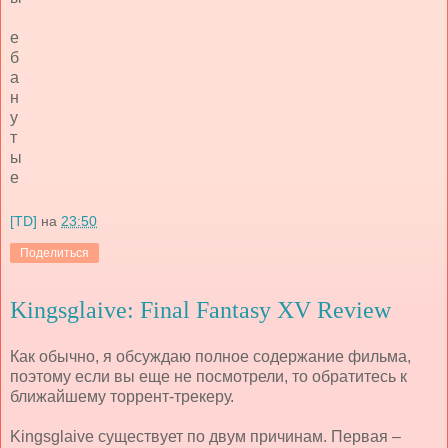
е
б
а
н
у
т
ы
е
[TD]
на
23:50
Поделиться
Kingsglaive: Final Fantasy XV Review
Как обычно, я обсуждаю полное содержание фильма,
поэтому если вы еще не посмотрели, то обратитесь к
ближайшему торрент-трекеру.
Kingsglaive
существует по двум причинам. Первая –