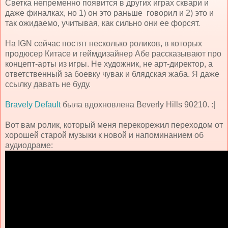
Светка непременно появится в других играх сквари и
даже финалках, но 1) он это раньше говорил и 2) это и
так ожидаемо, учитывая, как сильно они ее форсят.
На IGN сейчас постят несколько роликов, в которых
продюсер Китасе и геймдизайнер Абе рассказывают про
концепт-арты из игры. Не художник, не арт-директор, а
ответственный за боевку чувак и блядская жаба. Я даже
ссылку давать не буду.
Bravely Default
была вдохновлена Beverly Hills 90210. :|
Вот вам ролик, который меня перекорежил переходом от
хорошей старой музыки к новой и напоминанием об
аудиодраме: