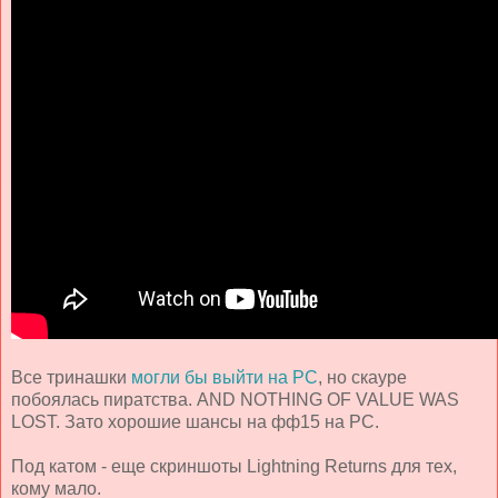
Все тринашки
могли бы выйти на РС
, но скауре
побоялась пиратства. AND NOTHING OF VALUE WAS
LOST. Зато хорошие шансы на фф15 на РС.
Под катом - еще скриншоты Lightning Returns для тех,
кому мало.