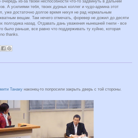
очередь из-за твоей неспособности что-то задвинуть в дальний
тов. А усилиями тебя, твоих дурных коллег и чудо-админа этот
рал, уже достаточно долгое время нихуя не рад нормальным
екватным вещам. Там нечего отмечать, форевер не дожил до десяти
дох полгодика назад. Отдавать дань уважения нынешней гнили - все
что было раньше, все равно что поддерживать ту хуйню, которая
no thanks.
мити Танаку
наконец-то попросили закрыть дверь с той стороны.