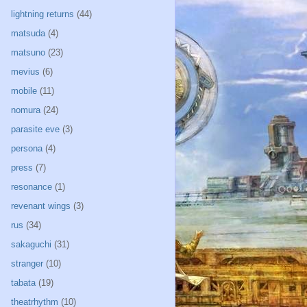
lightning returns
(44)
matsuda
(4)
matsuno
(23)
mevius
(6)
mobile
(11)
nomura
(24)
parasite eve
(3)
persona
(4)
press
(7)
resonance
(1)
revenant wings
(3)
rus
(34)
sakaguchi
(31)
stranger
(10)
tabata
(19)
theatrhythm
(10)