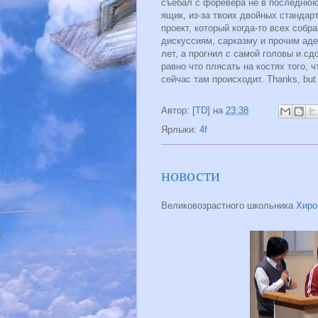
съебал с форевера не в последнюю 
ящик, из-за твоих двойных стандар
проект, который когда-то всех соб
дискуссиям, сарказму и прочим ад
лет, а прогнил с самой головы и с
равно что плясать на костях того, 
сейчас там происходит. Thanks, but 
Автор:
[TD]
на
23:38
Ярлыки:
4f
новости
Великовозрастного школьника
Хиро