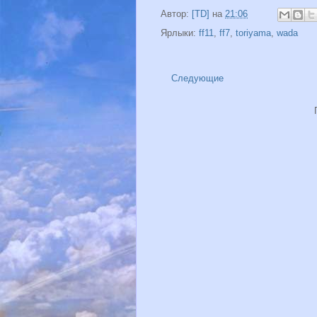
Автор:
[TD]
на
21:06
Ярлыки:
ff11
,
ff7
,
toriyama
,
wada
Следующие