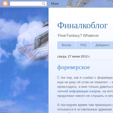
Финалкоблог
Final Fantasy? Whatever
Boosty
FAQ
Дайджест
среда, 27 июня 2012 г.
фореверское
С тех пор, как я съебал с форевера
еще ни разу об этом не пожалел --
происходить, и мне только дивитьс
личной информации юзеров
, на ко
продолжал никого не слушать и нич
А последнее время там произошло 
потыкался в оставленные админом 