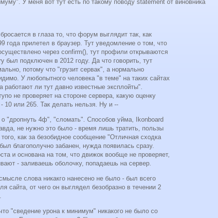
имуму". У меня вот тут есть по такому поводу statement от виновника
бросается в глаза то, что форум выглядит так, как
99 года прилетел в браузер. Тут уведомление о том, что
существлено через confirm(), тут профили открываются
ery был подключен в 2012 году. Да что говорить, тут
мально, потому что "грузит сервак", а нормально
видимо. У любопытного человека "в теме" на таких сайтах
"а работают ли тут давно известные эксплойты".
тупо не проверяет на стороне сервера, какую оценку
 10 или 265. Так делать нельзя. Ну и --
л о "дропнуть 4ф", "сломать". Способов уйма, Ikonboard
авда, не нужно это было - время лишь тратить, пользы
 того, как за безобидное сообщение "Отличная сходка
 был благополучно забанен, нужда появилась сразу.
та и основана на том, что движок вообще не проверяет,
вают - заливаешь оболочку, попадаешь на сервер.
смысле слова никакго нанесено не было - был всего
я сайта, от чего он выглядел безобразно в течении 2
.
 что "сведение урона к минимум" никакого не было со