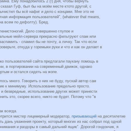
мина. Ему понадобилось 2 (!) дня, чтобы вернуть
 сказал Гуф, был бы на моём месте ктото другой, с
ычистил бы всё нафиг и дело с концами. Мне это не
стная информация пользователей", (whatever that means,
ана всем по дефолту). Бред.
 членистоногий. Дело совершенно глупое и
альные мейл-сервера прекрасно фильтруют спам или
аспамить - спамил бы не почту, а личку. Так что если
проверьте, откуда у горемыки руки и что и как он делает в
ько пользователей сайта предлагали паукану помощь в
ии, в портировании на современный движок, однако
ртым и остался сидеть на жопе.
лось много. Говорить о них не буду, пускай автор сам
ие к минимуму. Использование предельно просто.
е и безвредные, использование других может принести
нить это, скорее всего, никто не будет. Потому что "в
ак всегда.
отрится мистер лицемерный модератор,
призывающий
на десятилетие
ть дань уважения проекту, который многих из нас собрал под одной
онимания и раздоры в самый дальний ящик". Дорогой гондончик, я