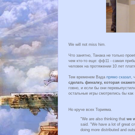
We will not miss him.
Что занятно, Танака не только про
чем кто-то еще: фф11 - самая приб
человек на протяжении 10 лет плат
Тем временем Вада
прямо сказал
,
сделать финалку, которая окажет
говно, и если бы они перевыпустил
остальные игры смотрелись бы как
Но круче всех Торияма.
"We are also thinking that
we w
said. "We have a lot of great c
doing more distributed and out