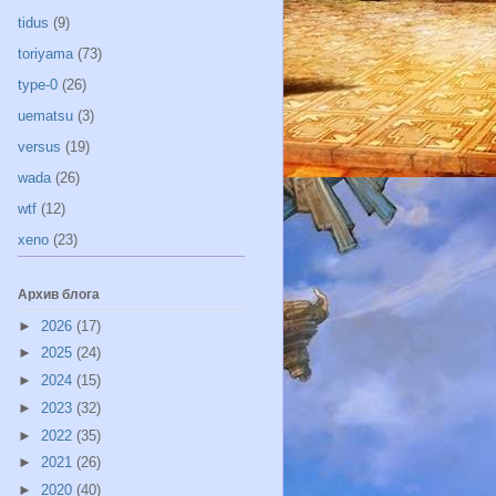
tidus
(9)
toriyama
(73)
type-0
(26)
uematsu
(3)
versus
(19)
wada
(26)
wtf
(12)
xeno
(23)
Архив блога
►
2026
(17)
►
2025
(24)
►
2024
(15)
►
2023
(32)
►
2022
(35)
►
2021
(26)
►
2020
(40)