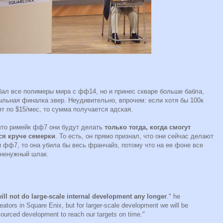
ебал все полимеры мира с фф14, но и принес скваре больше бабла,
ыльная финалка эвер. Неудивительно, впрочем: если хотя бы 100к
ят по $15/мес, то сумма получается адская.
 что римейк фф7 они будут делать
только тогда, когда смогут
ся круче семерки
. То есть, он прямо признал, что они сейчас делают
и фф7, то она убила бы весь франчайз, потому что на ее фоне все
 ненужный шлак.
ill not do large-scale internal development any longer
." he
reators in Square Enix, but for larger-scale development we will be
sourced development to reach our targets on time."