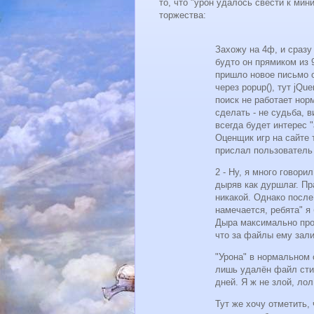
то, что "урон удалось свести к мин
торжества:
Захожу на 4ф, и сразу 
будто он прямиком из 
пришло новое письмо о
через popup(), тут jQu
поиск не работает нор
сделать - не судьба, 
всегда будет интерес 
Оценщик игр на сайте 
прислал пользователь -
2 - Ну, я много говори
дыряв как дуршлаг. Пр
никакой. Однако после
намечается, ребята" я
Дыра максимально прос
что за файлы ему зали
"Урона" в нормальном 
лишь удалён файл стил
дней. Я ж не злой, лол
Тут же хочу отметить,