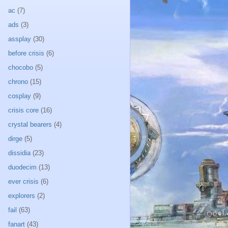
ac
(7)
ads
(3)
assplay
(30)
before crisis
(6)
chocobo
(5)
chrono
(15)
cosplay
(9)
crisis core
(16)
crystal bearers
(4)
dirge
(5)
dissidia
(23)
duodecim
(13)
ever crisis
(6)
explorers
(2)
fail
(63)
fanart
(43)