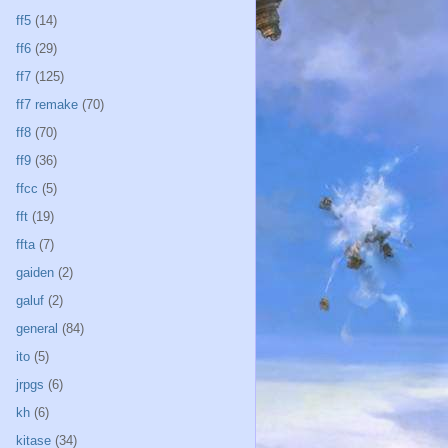
ff5
(14)
ff6
(29)
ff7
(125)
ff7 remake
(70)
ff8
(70)
ff9
(36)
ffcc
(5)
fft
(19)
ffta
(7)
gaiden
(2)
galuf
(2)
general
(84)
ito
(5)
jrpgs
(6)
kh
(6)
kitase
(34)