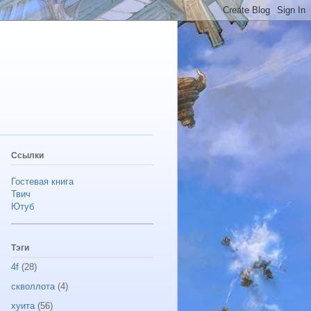
Ссылки
Гостевая книга
Твич
Ютуб
Тэги
4f
(28)
скволлота
(4)
хуита
(56)