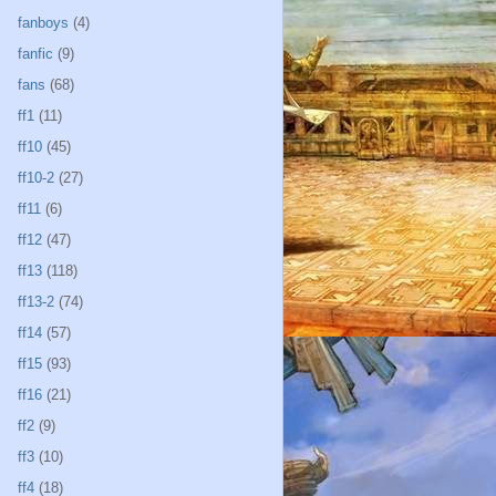
fanboys
(4)
fanfic
(9)
fans
(68)
ff1
(11)
ff10
(45)
ff10-2
(27)
ff11
(6)
ff12
(47)
ff13
(118)
ff13-2
(74)
ff14
(57)
ff15
(93)
ff16
(21)
ff2
(9)
ff3
(10)
ff4
(18)