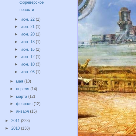
фореверское
новости
►
июн. 22
(1)
►
июн. 21
(1)
►
июн. 20
(1)
►
июн. 18
(1)
►
июн. 16
(2)
►
июн. 12
(1)
►
июн. 10
(3)
►
июн. 06
(1)
►
мая
(10)
►
апреля
(14)
►
марта
(12)
►
февраля
(12)
►
января
(15)
►
2011
(228)
►
2010
(138)