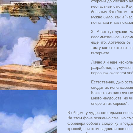
стороны доблесного ад
несчастный стиль. Как
большим батхёртом - в
нужно было, как и "ча
почта там и так показ
3 - А вот тут лукавит
бессмысленное - норм
ещё что. Хотелось бы з
там у кого-то что-то - 
интернете.
Лично я и ещё нескол
разработке, в улучшен
персонаж оказался упё
Естественно, дыр оста
сводит их использован
Какие-то из них глупы
много неудобств, но чи
опере и так хорошо".
В общем, у чудесного админа все к
На этом фоне особенно смешно см
форевера собрать сходочку и "отда
крышей, при этом задвигая все неп