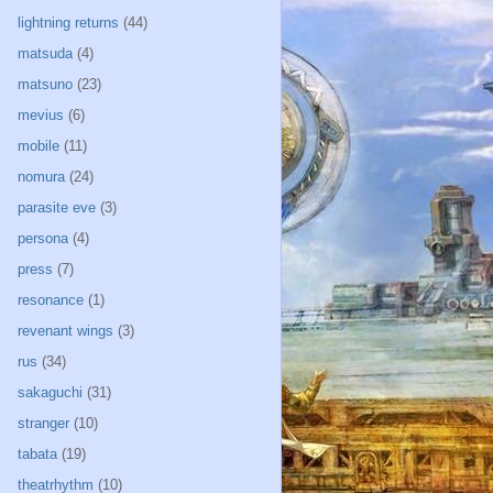
lightning returns
(44)
matsuda
(4)
matsuno
(23)
mevius
(6)
mobile
(11)
nomura
(24)
parasite eve
(3)
persona
(4)
press
(7)
resonance
(1)
revenant wings
(3)
rus
(34)
sakaguchi
(31)
stranger
(10)
tabata
(19)
theatrhythm
(10)