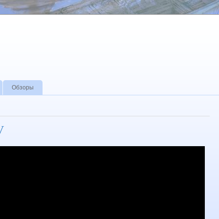
Обзоры
V