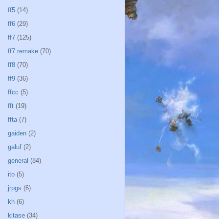
ff5
(14)
ff6
(29)
ff7
(125)
ff7 remake
(70)
ff8
(70)
ff9
(36)
ffcc
(5)
fft
(19)
ffta
(7)
gaiden
(2)
galuf
(2)
general
(84)
ito
(5)
jrpgs
(6)
kh
(6)
kitase
(34)