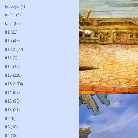
fanboys
(4)
fanfic
(9)
fans
(68)
ff1
(11)
ff10
(45)
ff10-2
(27)
ff11
(6)
ff12
(47)
ff13
(118)
ff13-2
(74)
ff14
(57)
ff15
(93)
ff16
(21)
ff2
(9)
ff3
(10)
ff4
(18)