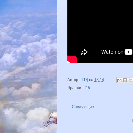
Автор:
[TD]
на
13:14
Ярлыки:
ff15
Следующие