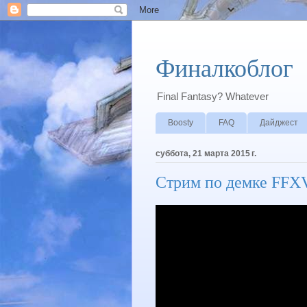
Финалкоблог
Final Fantasy? Whatever
Boosty
FAQ
Дайджест
суббота, 21 марта 2015 г.
Стрим по демке FFX