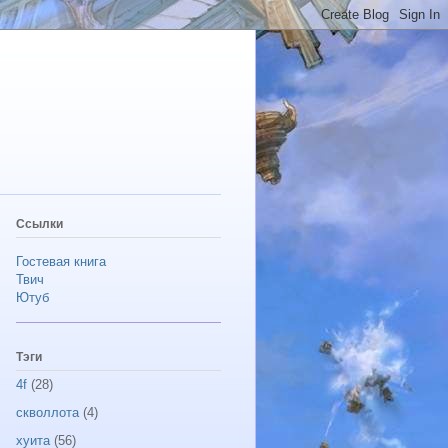
Ссылки
Гостевая книга
Твич
Ютуб
Тэги
4f
(28)
скволлота
(4)
хуита
(56)