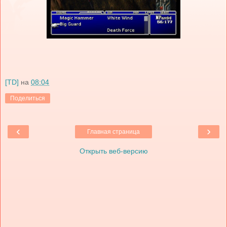
[TD]
на
08:04
Поделиться
‹
›
Главная страница
Открыть веб-версию