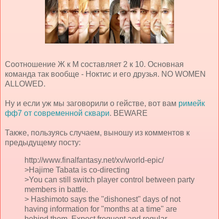
Соотношение Ж к М составляет 2 к 10. Основная
команда так вообще - Ноктис и его друзья. NO WOMEN
ALLOWED.
Ну и если уж мы заговорили о гействе, вот вам
римейк
фф7 от современной сквари
. BEWARE
Также, пользуясь случаем, выношу из комментов к
предыдущему посту:
http://www.finalfantasy.net/xv/world-epic/
>Hajime Tabata is co-directing
>You can still switch player control between party
members in battle.
> Hashimoto says the "dishonest" days of not
having information for "months at a time" are
behind them. Expect frequent and regular