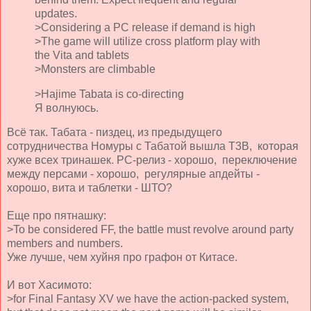
updates.
>Considering a PC release if demand is high
>The game will utilize cross platform play with
the Vita and tablets
>Monsters are climbable
>Hajime Tabata is co-directing
Я волнуюсь.
Всё так. Табата - пиздец, из предыдущего
сотрудничества Номуры с Табатой вышла Т3В, которая
хуже всех тринашек. РС-релиз - хорошо, переключение
между персами - хорошо, регулярные апдейты -
хорошо, вита и таблетки - ШТО?
Еще про пятнашку:
>To be considered FF, the battle must revolve around party
members and numbers.
Уже лучше, чем хуйня про графон от Китасе.
И вот Хасимото:
>for Final Fantasy XV we have the action-packed system,