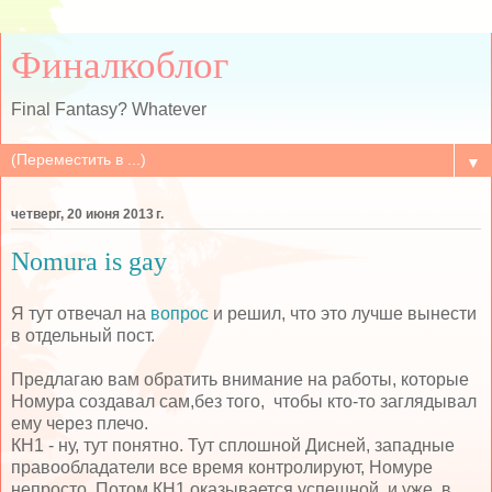
Финалкоблог
Final Fantasy? Whatever
▼
четверг, 20 июня 2013 г.
Nomura is gay
Я тут отвечал на
вопрос
и решил, что это лучше вынести
в отдельный пост.
Предлагаю вам обратить внимание на работы, которые
Номура создавал сам,без того, чтобы кто-то заглядывал
ему через плечо.
КН1 - ну, тут понятно. Тут сплошной Дисней, западные
правообладатели все время контролируют, Номуре
непросто. Потом КН1 оказывается успешной, и уже в