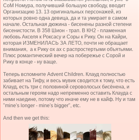
СоМ Номура, получивший большую свободу, вводит
Организацию 13. 13 оригинальных персонажей, из
которых ровно одна девица, да и та умирает в самом
начале. Остальная дюжина - бисенены разной степени
бисенистости. В 358 Шион - трап. В КН2 - пламенная
любовь Акселя к Роксасу и Соры к Рику. Он на Кайри,
которая ИЗМЕНИЛАСЬ ЗА ЛЕТО, почти не обращает
внимания, а к Рику ох ах с распростертыми объятьями.
Плюс романтический вечер на побережье с Сорой и
Рику в конце - ну ваще.
Теперь вспомните Advent Children. Клауд полностью
забивает на Тифу, и весь мувик сводится к тому, что есть
Клауд, есть три с половиной сероволосых бисёнена, и
остальным героям надо непременно оставить Клауда с
ними наедине, потому что иначе ему не в кайф. Ну и там
"mine's longer - mine's bigger", etc.
And then we get this: