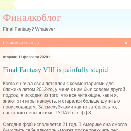
Финалкоблог
Final Fantasy? Whatever
▼
вторник, 11 февраля 2020 г.
Final Fantasy VIII is painfully stupid
Когда я начал свои летсплеи с комментариями для
бложика летом 2012-го, у меня к ним был совсем другой
подход: я исходил из того, что все читающие, как и я,
знают эти игры наизусть, и старался больше шутить о
происходящем. За смехуёчками как-то затёрлось то,
насколько невыносимо ТУПАЯ вся фф8.
Сегодня фф8 исполняется 21 год. В Америке она смогла
бы купить себе алкоголь - может, после трех-четырех