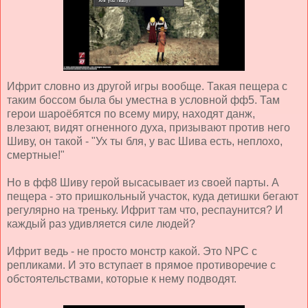
Ифрит словно из другой игры вообще. Такая пещера с
таким боссом была бы уместна в условной фф5. Там
герои шароёбятся по всему миру, находят данж,
влезают, видят огненного духа, призывают против него
Шиву, он такой - "Ух ты бля, у вас Шива есть, неплохо,
смертные!"
Но в фф8 Шиву герой высасывает из своей парты. А
пещера - это пришкольный участок, куда детишки бегают
регулярно на треньку. Ифрит там что, респаунится? И
каждый раз удивляется силе людей?
Ифрит ведь - не просто монстр какой. Это NPC с
репликами. И это вступает в прямое противоречие с
обстоятельствами, которые к нему подводят.