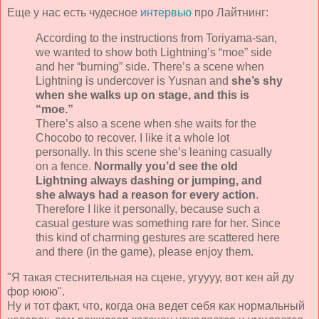
Еще у нас есть чудесное
интервью
про Лайтнинг:
According to the instructions from Toriyama-san,
we wanted to show both Lightning’s “moe” side
and her “burning” side. There’s a scene when
Lightning is undercover is Yusnan and
she’s shy
when she walks up on stage, and this is
“moe.”
There’s also a scene when she waits for the
Chocobo to recover. I like it a whole lot
personally. In this scene she’s leaning casually
on a fence.
Normally you’d see the old
Lightning always dashing or jumping, and
she always had a reason for every action
.
Therefore I like it personally, because such a
casual gesture was something rare for her. Since
this kind of charming gestures are scattered here
and there (in the game), please enjoy them.
"Я такая стеснительная на сцене, угуууу, вот кен ай ду
фор ююю".
Ну и тот факт, что, когда она ведет себя как нормальный