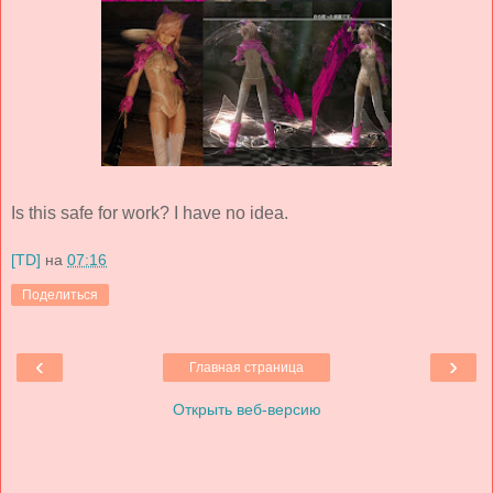
Is this safe for work? I have no idea.
[TD]
на
07:16
Поделиться
‹
›
Главная страница
Открыть веб-версию