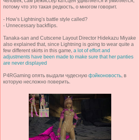
человек, сам режиссер катсцен удивляется и умиляется,
потому что это такая редкость, о многом говорит.
- How's Lightning's battle style called?
- Unnecessary backflips.
Tanaka-san and Cutscene Layout Director Hidekazu Miyake
also explained that, since Lightning is going to wear quite a
few different skirts in this game,
a lot of effort and
adjustments have been made to make sure that her panties
are never displayed
P4RGaming опять выдали чудесную
фэйконовость
, в
которую несложно поверить.