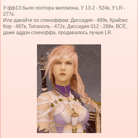
У фф13 было полтора миллиона. У 13-2 - 524к. У LR -
277к.
Или давайте по спиноффам: Диссидия - 489к, Крайзис
Кор - 487к, Типаноль - 472к, Диссидия 012 - 286к. ВСЁ,
даже аддон спиноффа, продавалось лучше LR.