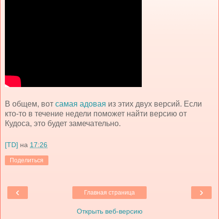
В общем, вот
самая адовая
из этих двух версий. Если
кто-то в течение недели поможет найти версию от
Кудоса, это будет замечательно.
[TD]
на
17:26
Поделиться
‹
›
Главная страница
Открыть веб-версию