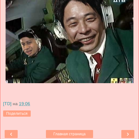
[TD]
на
19:06
Поделиться
‹
›
Главная страница