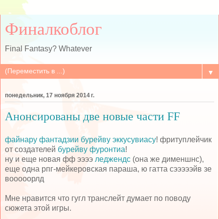
Финалкоблог
Final Fantasy? Whatever
▼
понедельник, 17 ноября 2014 г.
Анонсированы две новые части FF
файнару фантадзии бурейву эккусувиасу
! фритуплейчик
от создателей
бурейву фуронтиа
!
ну и еще новая фф ээээ
леджендс
(она же дименшнс),
еще одна рпг-мейкеровская параша, ю гатта сэээээйв зе
вооооорлд
Мне нравится что гугл транслейт думает по поводу
сюжета этой игры.