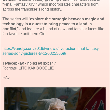
“Final Fantasy XIV,” which incorporates characters from
across the franchise’s long history.
The series will “
explore the struggle between magic and
technology in a quest to bring peace to a land in
conflict
,” and feature a blend of new and familiar faces like
fan-favorite anti-hero Cid.
https://variety.com/2019/tv/news/live-action-final-fantasy-
series-sony-pictures-tv-1203253669/
Телесериал - приквел фф14?
Господи ШТО КАК ВООБЩЕ
mfw