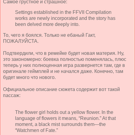
Самое грустное и страшное:
Settings established in the FFVII Compilation
works are newly incorporated and the story has
been delved more deeply into.
То, чего я боялся. Только не ебаный Гакт,
ПОЖАЛУЙСТА.
Подтвердили, что в ремейке будет новая материя. Ну,
это закономерно: боевка полностью поменялась, плюс
теперь у них полноценная игра развернется там, где в
оригинале геймплей и не начался даже. Конечно, там
будет много что нового.
Официальное описание сюжета содержит вот такой
пассаж:
The flower girl holds out a yellow flower. In the
language of flowers it means, “Reunion.” At that
moment, a black mist surrounds them—the
“Watchmen of Fate.”