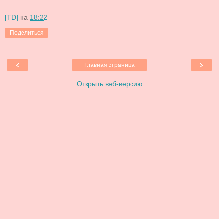
[TD]
на
18:22
Поделиться
‹
›
Главная страница
Открыть веб-версию