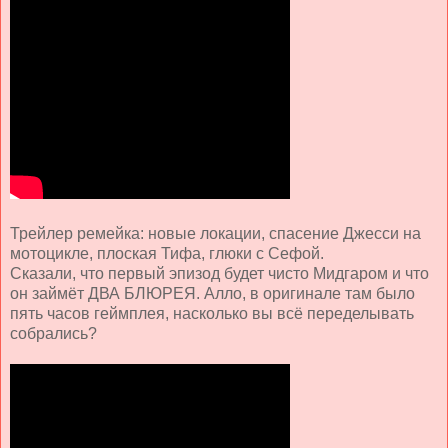
Трейлер ремейка: новые локации, спасение Джесси на
мотоцикле, плоская Тифа, глюки с Сефой.
Сказали, что первый эпизод будет чисто Мидгаром и что
он займёт ДВА БЛЮРЕЯ. Алло, в оригинале там было
пять часов геймплея, насколько вы всё переделывать
собрались?