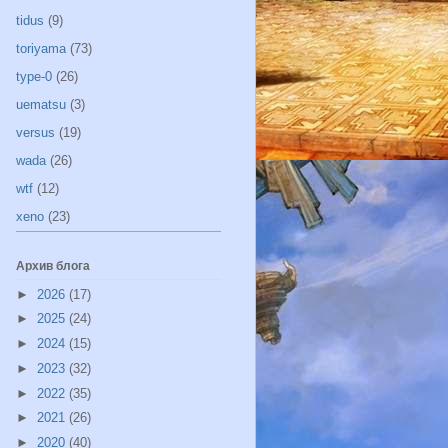
tidus
(9)
toriyama
(73)
type-0
(26)
uematsu
(3)
versus
(19)
wada
(26)
wtf
(12)
xeno
(23)
Архив блога
►
2026
(17)
►
2025
(24)
►
2024
(15)
►
2023
(32)
►
2022
(35)
►
2021
(26)
►
2020
(40)