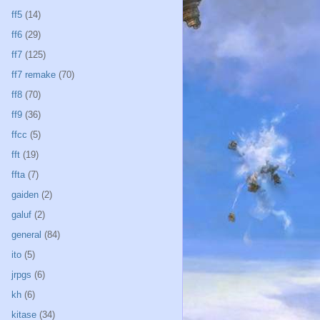
ff5
(14)
ff6
(29)
ff7
(125)
ff7 remake
(70)
ff8
(70)
ff9
(36)
ffcc
(5)
fft
(19)
ffta
(7)
gaiden
(2)
galuf
(2)
general
(84)
ito
(5)
jrpgs
(6)
kh
(6)
kitase
(34)