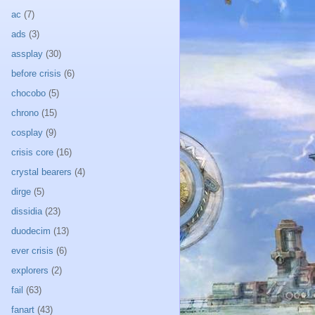
ac
(7)
ads
(3)
assplay
(30)
before crisis
(6)
chocobo
(5)
chrono
(15)
cosplay
(9)
crisis core
(16)
crystal bearers
(4)
dirge
(5)
dissidia
(23)
duodecim
(13)
ever crisis
(6)
explorers
(2)
fail
(63)
fanart
(43)