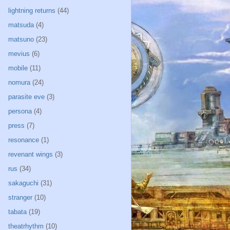
lightning returns
(44)
matsuda
(4)
matsuno
(23)
mevius
(6)
mobile
(11)
nomura
(24)
parasite eve
(3)
persona
(4)
press
(7)
resonance
(1)
revenant wings
(3)
rus
(34)
sakaguchi
(31)
stranger
(10)
tabata
(19)
theatrhythm
(10)