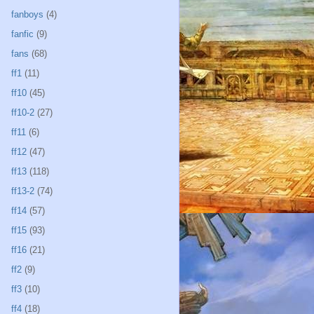
fanboys
(4)
fanfic
(9)
fans
(68)
ff1
(11)
ff10
(45)
ff10-2
(27)
ff11
(6)
ff12
(47)
ff13
(118)
ff13-2
(74)
ff14
(57)
ff15
(93)
ff16
(21)
ff2
(9)
ff3
(10)
ff4
(18)