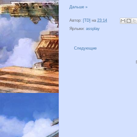
Дальше »
Автор:
[TD]
на
23:14
Ярлыки:
assplay
Следующие