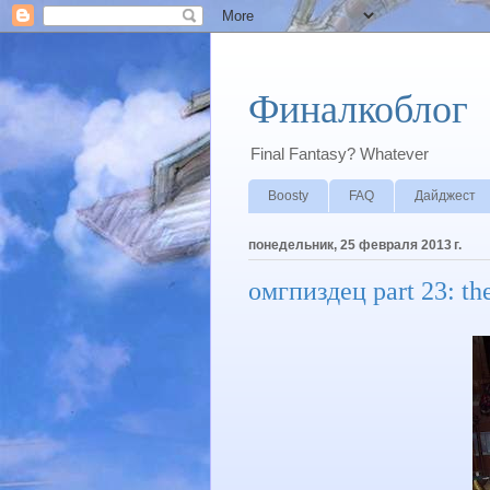
Финалкоблог
Final Fantasy? Whatever
Boosty
FAQ
Дайджест
понедельник, 25 февраля 2013 г.
омгпиздец part 23: the