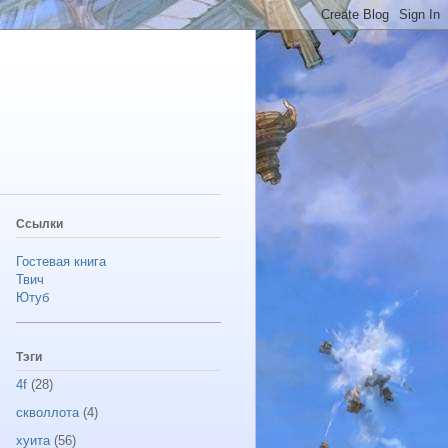
Ссылки
Гостевая книга
Твич
Ютуб
Тэги
4f
(28)
скволлота
(4)
хуита
(56)