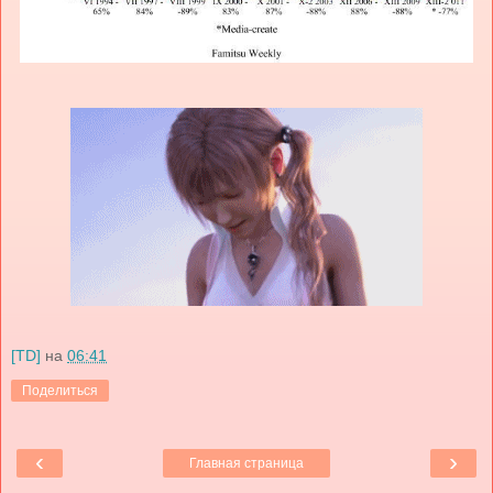
[TD]
на
06:41
Поделиться
‹
›
Главная страница