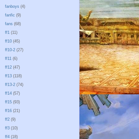
fanboys
(4)
fanfic
(9)
fans
(68)
ff1
(11)
ff10
(45)
ff10-2
(27)
ff11
(6)
ff12
(47)
ff13
(118)
ff13-2
(74)
ff14
(57)
ff15
(93)
ff16
(21)
ff2
(9)
ff3
(10)
ff4
(18)