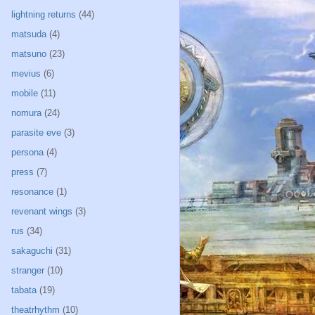
lightning returns
(44)
matsuda
(4)
matsuno
(23)
mevius
(6)
mobile
(11)
nomura
(24)
parasite eve
(3)
persona
(4)
press
(7)
resonance
(1)
revenant wings
(3)
rus
(34)
sakaguchi
(31)
stranger
(10)
tabata
(19)
theatrhythm
(10)