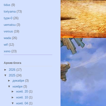
tidus
(9)
toriyama
(73)
type-0
(26)
uematsu
(3)
versus
(19)
wada
(26)
wtf
(12)
xeno
(23)
Архив блога
►
2026
(17)
▼
2025
(24)
►
декабря
(3)
▼
ноября
(3)
►
нояб. 20
(1)
►
нояб. 10
(1)
▼
нояб. 04
(1)