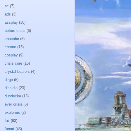
ac
(7)
ads
(3)
assplay
(30)
before crisis
(6)
chocobo
(5)
chrono
(15)
cosplay
(9)
crisis core
(16)
crystal bearers
(4)
dirge
(5)
dissidia
(23)
duodecim
(13)
ever crisis
(6)
explorers
(2)
fail
(63)
fanart
(43)