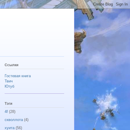
Ссылки
Гостевая книга
Твич
Ютуб
Тэги
4f
(28)
скволлота
(4)
хуита
(56)