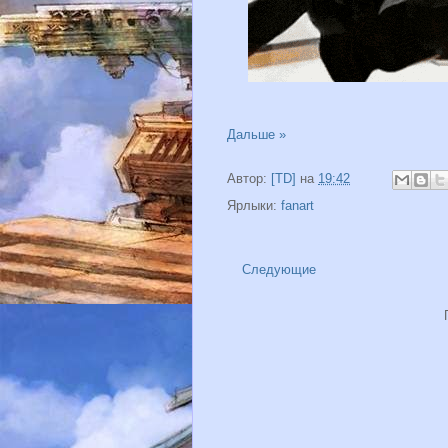
Дальше »
Автор:
[TD]
на
19:42
Ярлыки:
fanart
Следующие