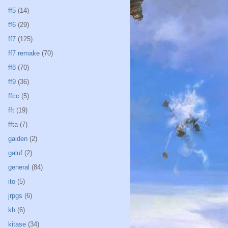
ff5
(14)
ff6
(29)
ff7
(125)
ff7 remake
(70)
ff8
(70)
ff9
(36)
ffcc
(5)
fft
(19)
ffta
(7)
gaiden
(2)
galuf
(2)
general
(84)
ito
(5)
jrpgs
(6)
kh
(6)
kitase
(34)