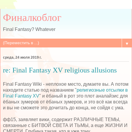
Финалкоблог
Final Fantasy? Whatever
▼
среда, 24 июля 2019 г.
re: Final Fantasy XV religious allusions
Final Fantasy Wiki - неплохое место, думаете вы. А потом
находите статью под названием "
религиозные отсылки в
Final Fantasy XV
" и ёбаный в рот это плот аналайзис для
ёбаных зумеров от ёбаных зумеров, и это всё как всегда
и вы не сможете это дочитать до конца, не сойдя с ума.
фф15, заявляет вики, содержит РАЗЛИЧНЫЕ ТЕМЫ,
связанные с БИТВОЙ СВЕТА И ТЬМЫ, а еще ЖИЗНИ И
СМЕРТИ. Глубина такая, что я уже тону.