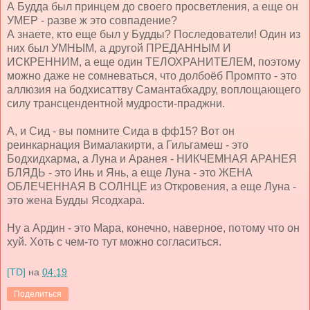
А Будда был принцем до своего просветления, а еще он
УМЕР - разве ж это совпадение?
А знаете, кто еще был у Будды? Последователи! Один из
них был УМНЫМ, а другой ПРЕДАННЫМ И
ИСКРЕННИМ, а еще один ТЕЛОХРАНИТЕЛЕМ, поэтому
можно даже не сомневаться, что долбоёб Промпто - это
аллюзия на бодхисаттву Самантабхадру, воплощающего
силу трансцендентной мудрости-праджни.
А, и Сид - вы помните Сида в фф15? Вот он
реинкарнация Вималакирти, а Гильгамеш - это
Бодхидхарма, а Луна и Аранея - НИКЧЕМНАЯ АРАНЕЯ
БЛЯДЬ - это Инь и Янь, а еще Луна - это ЖЕНА
ОБЛЕЧЕННАЯ В СОЛНЦЕ из Откровения, а еще Луна -
это жена Будды Ясодхара.
Ну а Ардин - это Мара, конечно, наверное, потому что он
хуй. Хоть с чем-то тут можно согласиться.
[TD]
на
04:19
Поделиться