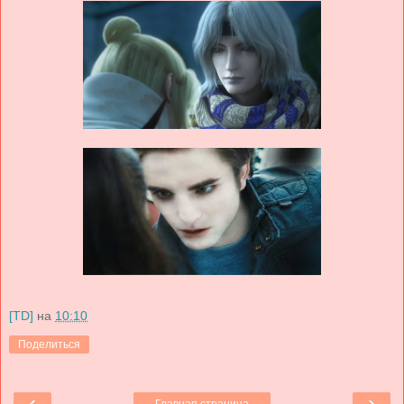
[TD]
на
10:10
Поделиться
‹
›