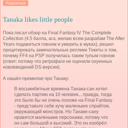
Поделиться
Tanaka likes little people
Пока писал обзор на Final Fantasy IV The Complete
Collection (4.5 балла, ага, желаю всем разрабам The After
Years подавиться говном и умереть в муках), решил
процитировать замечательные реплики Токиты о том,
почему FF4 на PSP получилась таким тупым говном
(ответ: потому что ретрофаги не оценили охуенных
нововведений DS-версии).
А нашёл премилое про Танаку:
В восьмибитные времена Танака-сан хотел
сделать партию на 10 человек... правда, тогда
это было бы не очень похоже на Final Fantasy
- представьте себе кучу маленьких спрайтов,
окружающий монстров. Но Танаке-сану
нравятся маленькие персонажи, потому что
он сам большой и высокий. Это он изобрёл