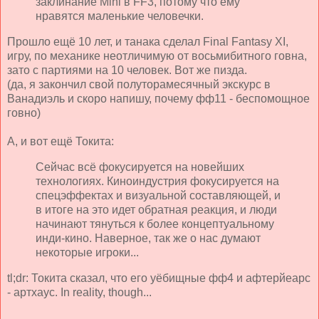
заклинание Mini в FF3, потому что ему
нравятся маленькие человечки.
Прошло ещё 10 лет, и танака сделал Final Fantasy XI,
игру, по механике неотличимую от восьмибитного говна,
зато с партиями на 10 человек. Вот же пизда.
(да, я закончил свой полуторамесячный экскурс в
Ванадиэль и скоро напишу, почему фф11 - беспомощное
говно)
А, и вот ещё Токита:
Сейчас всё фокусируется на новейших
технологиях. Киноиндустрия фокусируется на
спецэффектах и визуальной составляющей, и
в итоге на это идет обратная реакция, и люди
начинают тянуться к более концептуальному
инди-кино. Наверное, так же о нас думают
некоторые игроки...
tl;dr: Токита сказал, что его уёбищные фф4 и афтерйеарс
- артхаус. In reality, though...