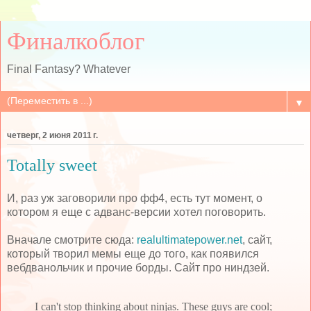
Финалкоблог
Final Fantasy? Whatever
▼
четверг, 2 июня 2011 г.
Totally sweet
И, раз уж заговорили про фф4, есть тут момент, о
котором я еще с адванс-версии хотел поговорить.
Вначале смотрите сюда:
realultimatepower.net
, сайт,
который творил мемы еще до того, как появился
вебдванольчик и прочие борды. Сайт про ниндзей.
I can't stop thinking about ninjas. These guys are cool;