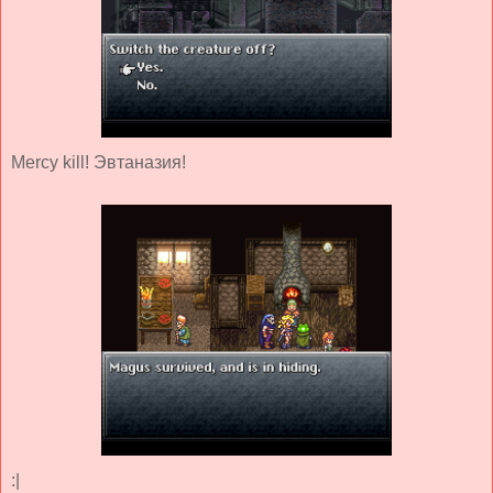
Mercy kill! Эвтаназия!
:|