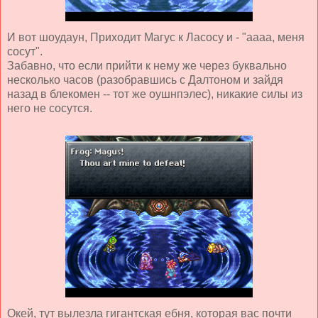
И вот шоудаун, Приходит Магус к Ласосу и - "аааа, меня
сосут".
Забавно, что если прийти к нему же через буквально
несколько часов (разобравшись с Далтоном и зайдя
назад в блекомен -- тот же оушнпэлес), никакие силы из
него не сосутся.
Окей, тут вылезла гигантская ебня, которая вас почти