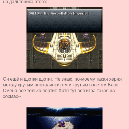
на дальтоника этого:
Он ещё и щютки щютит. Не знаю, по-моему такая херня
между крутым апокалипсисом и крутым взлетом Блэк
Омена все только портит. Хотя тут вся игра такая на
хохмах--