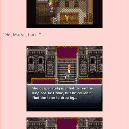
"Эй, Магус, бро..." -_-