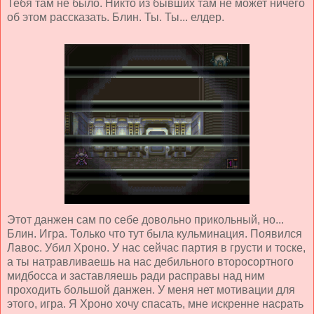
Тебя там не было. Никто из бывших там не может ничего
об этом рассказать. Блин. Ты. Ты... елдер.
Этот данжен сам по себе довольно прикольный, но...
Блин. Игра. Только что тут была кульминация. Появился
Лавос. Убил Хроно. У нас сейчас партия в грусти и тоске,
а ты натравливаешь на нас дебильного второсортного
мидбосса и заставляешь ради расправы над ним
проходить большой данжен. У меня нет мотивации для
этого, игра. Я Хроно хочу спасать, мне искренне насрать