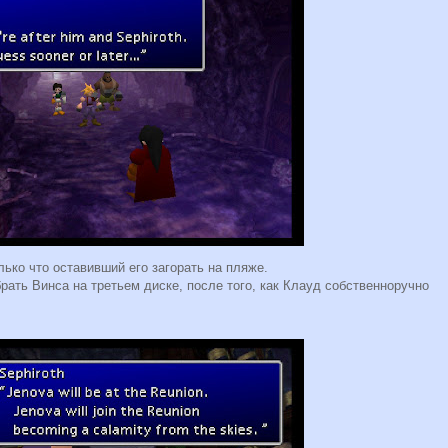
только что оставивший его загорать на пляже.
брать Винса на третьем диске, после того, как Клауд собственноручно