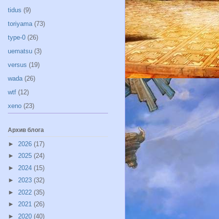
tidus
(9)
toriyama
(73)
type-0
(26)
uematsu
(3)
versus
(19)
wada
(26)
wtf
(12)
xeno
(23)
Архив блога
►
2026
(17)
►
2025
(24)
►
2024
(15)
►
2023
(32)
►
2022
(35)
►
2021
(26)
►
2020
(40)