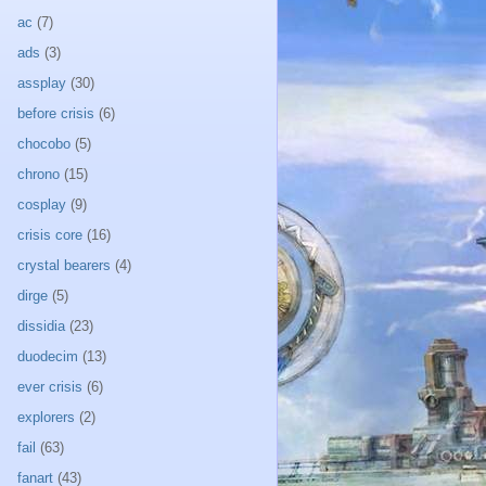
ac
(7)
ads
(3)
assplay
(30)
before crisis
(6)
chocobo
(5)
chrono
(15)
cosplay
(9)
crisis core
(16)
crystal bearers
(4)
dirge
(5)
dissidia
(23)
duodecim
(13)
ever crisis
(6)
explorers
(2)
fail
(63)
fanart
(43)