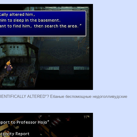
e "SCIENTIFICALLY ALTERED"? Ебаные беспомощные недоголливудские