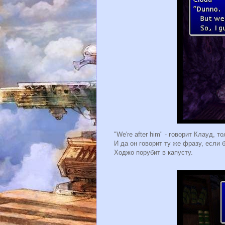
"We're after him" - говорит Клауд, 
И да он говорит ту же фразу, если 
Ходжо порубит в капусту.