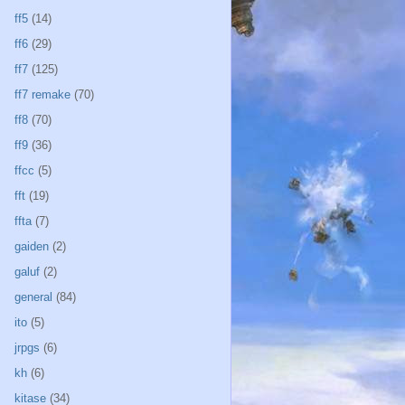
ff5
(14)
ff6
(29)
ff7
(125)
ff7 remake
(70)
ff8
(70)
ff9
(36)
ffcc
(5)
fft
(19)
ffta
(7)
gaiden
(2)
galuf
(2)
general
(84)
ito
(5)
jrpgs
(6)
kh
(6)
kitase
(34)