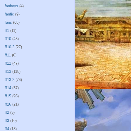
fanboys
(4)
fanfic
(9)
fans
(68)
ff1
(11)
ff10
(45)
ff10-2
(27)
ff11
(6)
ff12
(47)
ff13
(118)
ff13-2
(74)
ff14
(57)
ff15
(93)
ff16
(21)
ff2
(9)
ff3
(10)
ff4
(18)