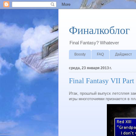
Финалкоблог
Final Fantasy? Whatever
Boosty
FAQ
Дайджест
среда, 23 января 2013 г.
Final Fantasy VII Part
Итак, прошлый выпуск летсплея за
игры многоточиями признается в пл