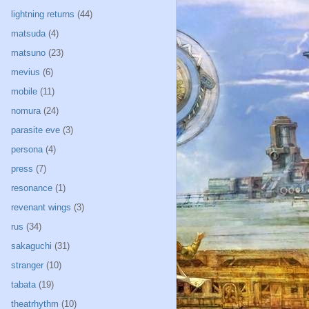
lightning returns
(44)
matsuda
(4)
matsuno
(23)
mevius
(6)
mobile
(11)
nomura
(24)
parasite eve
(3)
persona
(4)
press
(7)
resonance
(1)
revenant wings
(3)
rus
(34)
sakaguchi
(31)
stranger
(10)
tabata
(19)
theatrhythm
(10)