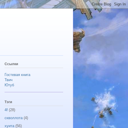
Ссылки
Гостевая книга
Твич
Ютуб
Тэги
4f
(28)
скволлота
(4)
хуита
(56)