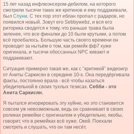
15 лет назад инфлюэнсером-дебилом, на которого
смотрели тысячи таких же кретинов и ему поддакивали,
был
Спуни
. С тех пор этот еблан пропал с радаров, но
появился новый. Зовут его Sebbywebz, и вся его
риторика сводится к тому, что раньше трава была
зеленее, что все финалки до 10 были крутыми, а потом
всё проебалось. Большую часть своего времени он
проводит за нытьём о том, как ремейк фф7 хуже
оригинала, и тысячи обоссанных NPC кивают и
поддакивают.
Ситуация примерно такая же, как с "критикой" видеоигр
от Аниты Саркисян в середине 10-х. Она передёргивала
факты, постоянно врала - всё чтобы казаться
убедительной в своих тухлых тезисах.
Себби - это
Анита Саркисян.
Я пытался игнорировать эту хуйню, но это становится
совсем уж невозможным, ведь он сравнивает в своих
роликах ремейки с оригиналом и убедительно, якобы,
говорит, что в ремейках всё хуже. Окей. Поехали
смотреть и слушать, что он там несёт.