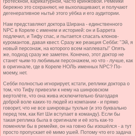
гротескной, карикатурной, часто кринжовой. Ремейки
бережно это сохраняют, не выхолащивают, и получают
дегенеративное нытьё этого уёбка и его аудитории.
Нам представляют доктора Ширана - единственного
NPC в Кореле с именем и историей: он и Баррета
подлечил, и Тифу спас, и пытается спасать клонов-
куромантов, давая квест. Сразу же реакция Себби: "Эй, я
новый персонаж, на которого всем наплевать!" Опять
же, подход сразу же заметен. Конечно, этот доктор не
станет чьим-то любимым персонажем, но что - лучше, как
в оригинале, где в Кореле НОЛЬ именных NPC? По-
моему, нет.
Себби полностью игнорирует, кстати, реплики доктора о
том, что Тифу привезли к нему на шинровском
вертолёте, что она жива исключительно благодаря
доброй воле каких-то людей из компании - и прямо
говорит, что не все шинровцы тухлые (и это буквально
перед тем, как Кет Ши вступает в команду). Если бы
такая реплика была в оригинале и её хоть как-то
поменяли бы в ремейке, он на говно бы изошёлся - а тут
просто пропускает её мимо ушей. Потому что его задача