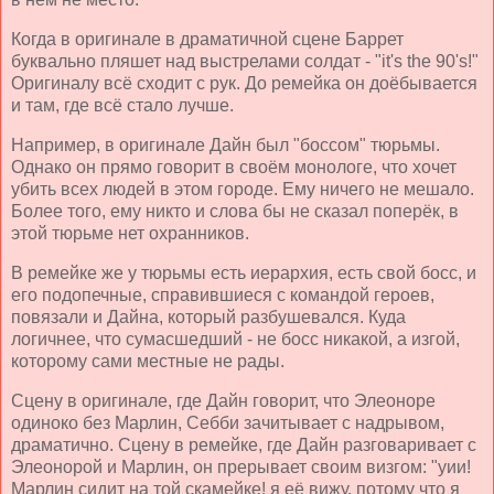
Когда в оригинале в драматичной сцене Баррет
буквально пляшет над выстрелами солдат - "it's the 90's!"
Оригиналу всё сходит с рук. До ремейка он доёбывается
и там, где всё стало лучше.
Например, в оригинале Дайн был "боссом" тюрьмы.
Однако он прямо говорит в своём монологе, что хочет
убить всех людей в этом городе. Ему ничего не мешало.
Более того, ему никто и слова бы не сказал поперёк, в
этой тюрьме нет охранников.
В ремейке же у тюрьмы есть иерархия, есть свой босс, и
его подопечные, справившиеся с командой героев,
повязали и Дайна, который разбушевался. Куда
логичнее, что сумасшедший - не босс никакой, а изгой,
которому сами местные не рады.
Сцену в оригинале, где Дайн говорит, что Элеоноре
одиноко без Марлин, Себби зачитывает с надрывом,
драматично. Сцену в ремейке, где Дайн разговаривает с
Элеонорой и Марлин, он прерывает своим визгом: "уии!
Марлин сидит на той скамейке! я её вижу, потому что я