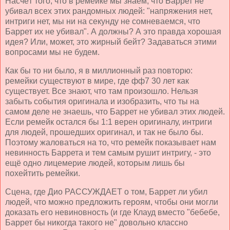
Насчёт того, что в ремейке мы знаем, что Баррет не
убивал всех этих рандомных людей: "напряжения нет,
интриги нет, мы ни на секунду не сомневаемся, что
Баррет их не убивал". А должны? А это правда хорошая
идея? Или, может, это жирный бейт? Задаваться этими
вопросами мы не будем.
Как бы то ни было, я в миллионный раз повторю:
ремейки существуют в мире, где фф7 30 лет как
существует. Все знают, что там произошло. Нельзя
забыть события оригинала и изобразить, что ты на
самом деле не знаешь, что Баррет не убивал этих людей.
Если ремейк остался бы 1:1 верен оригиналу, интриги
для людей, прошедших оригинал, и так не было бы.
Поэтому жаловаться на то, что ремейк показывает нам
невинность Баррета и тем самым рушит интригу, - это
ещё одно лицемерие людей, которым лишь бы
похейтить ремейки.
Сцена, где Дио РАССУЖДАЕТ о том, Баррет ли убил
людей, что можно предложить героям, чтобы они могли
доказать его невиновность (и где Клауд вместо "бебебе,
Баррет бы никогда такого не" довольно классно