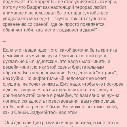
подмечает, что Баррет бы не стал уничтожать камеры,
потому что Баррет как настоящий терорас любит
внимание и использовал бы этот шанс, чтобы все
увидели его месседж) - "скучно! как это скучно по
сравнению со сценой, где он просто появляется,
обвиняет тебя, хватает и скидывает в дыру!"
...
Если это - ваша идея того, какой должна быть критика
ремейков, я умываю руки. Оригинал в этой сцене
буквально был идиотским, это надо было чинить, и
ремейк чинит логику этой сцены блистательным
образом. Без недопонимания, без дешевой "интриги",
без хуйни. Но инфантильный недоносок не хочет
слушать, не хочет вникать. Ему надо, чтобы его поскорее
в дыру скинули. Если вы предпочитаете эту сцену в
оригинале этой сцене в ремейке, то вам явно не нужна
логика и складность повествования, вам нужно лишь,
чтобы побыстрее всё было. Возможно, вы тоже тупой,
как и Себби. Задумайтесь над этим.
"Они сделали Дио разумным персонажем, и мне это не