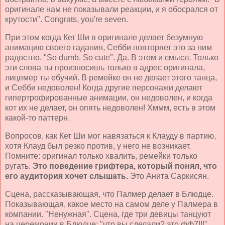
оригинале нам не показывали реакции, и я обосрался от
крутости". Congrats, you're seven.
При этом когда Кет Ши в оригинале делает безумную
анимацию своего гадания, Себби повторяет это за ним
радостно. "So dumb. So cute". Да. В этом и смысл. Только
эти слова ты произносишь только в адрес оригинала,
лицемер ты ебучий. В ремейке он не делает этого танца,
и Себби недоволен! Когда другие персонажи делают
гипертрофированные анимации, он недоволен, и когда
кот их не делает, он опять недоволен! Хммм, есть в этом
какой-то паттерн.
Вопросов, как Кет Ши мог навязаться к Клауду в партию,
хотя Клауд был резко против, у него не возникает.
Помните: оригинал только хвалить, ремейки только
ругать.
Это поведение грифтера, который понял, что
его аудитория хочет слышать.
Это Анита Саркисян.
Сцена, рассказывающая, что Палмер делает в Блюдце.
Показывающая, какое место на самом деле у Палмера в
компании. "Ненужная". Сцена, где три девицы танцуют
на церемонии в Блюдце: "что вы сделали? это фф7!!!".