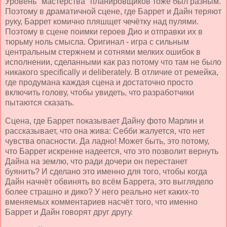
Уровень "мастерства" планировщиков тоже был разным.
Поэтому в драматичной сцене, где Баррет и Дайн теряют
руку, Баррет комично пляшщет чечётку над пулями.
Поэтому в сцене поимки героев Дио и отправки их в
тюрьму ноль смысла. Оригинал - игра с сильным
центральным стержнем и сотнями мелких ошибок в
исполнении, сделанными как раз потому что там не было
никакого specifically и deliberately. В отличие от ремейка,
где продумана каждая сцена и достаточно просто
включить голову, чтобы увидеть, что разработчики
пытаются сказать.
Сцена, где Баррет показывает Дайну фото Марлин и
рассказывает, что она жива: Себби жалуется, что нет
чувства опасности. Да ладно! Может быть, это потому,
что Баррет искренне надеется, что это позволит вернуть
Дайна на землю, что ради дочери он перестанет
буянить? И сделано это именно для того, чтобы когда
Дайн начнёт обвинять во всём Баррета, это выглядело
более страшно и дико? У него реально нет каких-то
вменяемых комментариев насчёт того, что именно
Баррет и Дайн говорят друг другу.