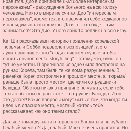
нравится. Дио в оригинале был более интересным
персонажем" - рассуждения больного на всю голову
человека. Никто в мире не считал Дио "интересным
персонажем", кроме тех, кто насочинял себе хедканонов
и навыдумывал фанфиков. Да и то - кто будет этим
заниматься? Это Дио. У него лайк 10 реплик на всю игру.
Кет Ши рассказывает историю появления корельской
тюрьмы, и Себби недоволен экспозицией, а его
аудитория пишет, что "люди слишком глупые, чтобы
понять environmental storytelling". Потому что, блин, он
тут не уместен. В оригинале блюдце было построено на
руинах Корела, там были те же дома разрушенные. В
ремейке Корел отстроили на прошлом месте, а "тюрьма"
раньше была просто местом, где жили сотрудщники
Блюдца. Об этом никак в принципе не узнать, если тебе
только об этом не расскажет... сотрудник Блюдца. И он
это делает! Какие вопросы могут быть о том, что когда ты
идёшь в опасное место, местный житель тебе
рассказывает, как оно таким стало?
Дальше команду застают врасплох бандиты и вырубают.
Слабый момент? Да, слабый. Мне не очень нравится. Но