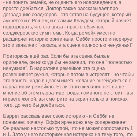
- не понять ремейк, не оценить его нововведения, а
просто доебаться. Доктор также рассказывает про
деградацию солджеров - это сетап на будущее, который
аукнется и с Рошем, и с самим Клаудом, который начнёт
подозревать, что его шиза - просто обычные
солджеровские симптомы. Когда ремейк уместно
расширяет историю оригинала, Себби просто игнорирует
это и заявляет: "хахаха, эта сцена полностью ненужная!"
Повторюсь ещё раз. Если бы эта сцена была в
оригинале, он никогда бы не заявил, что она "полностью
ненужная". В нарративе ремейков эта сцена
развешивает ружья, которые потом выстрелят - но чтобы
это понять, надо в целом иметь желание энгейджиться с
нарративом ремейков. Если этого желания нет, ваше
мнение об этом нарративе гроша ломаного не стоит - вы
играете жопой, вы смотрите на экран только в поисках
того, до чего бы доебаться.
Баррет рассказывает свою историю - и Себби не
понимает, почему Юффи ярче всех ему сопереживает.
Он реально настолько тупой, что не может сопоставить 1
и 1. Зато у него восторженная истерика на тему того, что