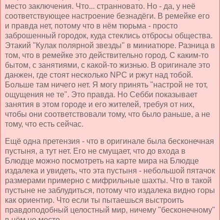
место заключения. Что... странновато. Но - да, у неё
соответствующее настроение безнадёги. В ремейке его
и правда нет, потому что в нём тюрьма - просто
заброшенный городок, куда стеклись отбросы общества.
Этакий "Кулак полярной звезды" в миниатюре. Разница в
том, что в ремейке это действительно город. С каким-то
бытом, с занятиями, с какой-то жизнью. В оригинале это
данжен, где стоят несколько NPC и ржут над тобой.
Больше там ничего нет. Я могу принять "настрой не тот,
ощущения не те". Это правда. Но Себби показывает
занятия в этом городе и его жителей, требуя от них,
чтобы они соответствовали тому, что было раньше, а не
тому, что есть сейчас.
Ещё одна претензия - что в оригинале была бесконечная
пустыня, а тут нет. Его не смущает, что до входа в
Блюдце можно посмотреть на карте мира на Блюдце
издалека и увидеть, что эта пустыня - небольшой пятачок
размерами примерно с мифрильные шахты. Что в такой
пустыне не заблудиться, потому что издалека видно горы
как ориентир. Что если ты пытаешься выстроить
правдоподобный целостный мир, ничему "бесконечному"
в нём не место.