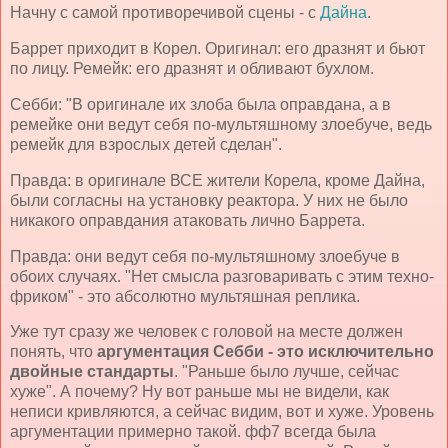
Начну с самой противоречивой сцены - с
Дайна
.
Баррет приходит в Корел. Оригинал: его дразнят и бьют
по лицу. Ремейк: его дразнят и обливают бухлом.
Себби: "В оригинале их злоба была оправдана, а в
ремейке они ведут себя по-мультяшному злоебуче, ведь
ремейк для взрослых детей сделан".
Правда: в оригинале ВСЕ жители Корела, кроме Дайна,
были согласны на установку реактора. У них не было
никакого оправдания атаковать лично Баррета.
Правда: они ведут себя по-мультяшному злоебуче в
обоих случаях. "Нет смысла разговаривать с этим техно-
фриком" - это абсолютно мультяшная реплика.
Уже тут сразу же человек с головой на месте должен
понять, что
аргументация Себби - это исключительно
двойные стандарты
. "Раньше было лучше, сейчас
хуже". А почему? Ну вот раньше мы не видели, как
неписи кривляются, а сейчас видим, вот и хуже. Уровень
аргументации примерно такой. фф7 всегда была