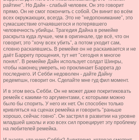
райтинг". Но Дайн - слабый человек. Он это говорит
прямо. Он не смог покончить с собой. Он винит во всём
всех окружающих, всегда. Это не "недопонимание", это
сумасшествие отчаявшегося и потерявшего
человечность убийцы. Трагедия Дайна в ремейке
раскрыта куда лучше, чем в оригинале, где всё, что он
говорит, это "хочу всех убить", а потом уходит сам,
словно раскаявшись. В ремейке он не раскаивается и не
даёт Баррету прощения, тут нет "сегодня я многое
понял". В ремейке Дайн использует солдат Шинры,
чтобы наконец умереть, но проклинает Баррета до
последнего. И Себби недоволен - дайте Дайну
редемпшн, говорит он. Сделайте мне гуд фил момент.
И в этом весь Себби. Он не может даже покритиковать
ремейк с какими-то аргументами, с которыми можно
было бы спорить. У него их нет. Он способен только
кривляться на сценах ремейка и говорить "раньше
хорошо, сейчас говно". Он застрял в развитии на уровне
младшей школы и изо всех сил проецирует эту проблему
на любителей ремейка.
И знаете, что хуже Себби? Аудитория, которая смотрит