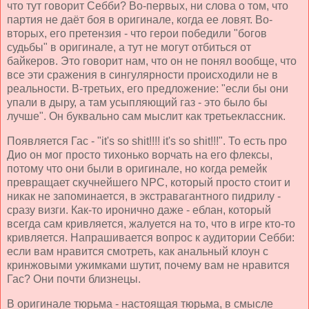
что тут говорит Себби? Во-первых, ни слова о том, что
партия не даёт боя в оригинале, когда ее ловят. Во-
вторых, его претензия - что герои победили "богов
судьбы" в оригинале, а тут не могут отбиться от
байкеров. Это говорит нам, что он не понял вообще, что
все эти сражения в сингулярности происходили не в
реальности. В-третьих, его предложение: "если бы они
упали в дыру, а там усыпляющий газ - это было бы
лучше". Он буквально сам мыслит как третьеклассник.
Появляется Гас - "it's so shit!!!! it's so shit!!!". То есть про
Дио он мог просто тихонько ворчать на его флексы,
потому что они были в оригинале, но когда ремейк
превращает скучнейшего NPC, который просто стоит и
никак не запоминается, в экстравагантного пидрилу -
сразу визги. Как-то иронично даже - еблан, который
всегда сам кривляется, жалуется на то, что в игре кто-то
кривляется. Напрашивается вопрос к аудитории Себби:
если вам нравится смотреть, как анальный клоун с
кринжовыми ужимками шутит, почему вам не нравится
Гас? Они почти близнецы.
В оригинале тюрьма - настоящая тюрьма, в смысле