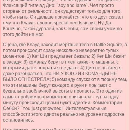
Флексящий гигачад Дио: "soy and lame". Чел просто
оторван от реальности, он существует только для того,
чтобы ныть. Он дальше признаётся, что его друг сказал
ему, что Клауд - словно special needs челик. Ну. Да.
Конечно, такой дуралей, как Себби, сам своим умом до
этого дойти не мог.
Сцена, где Клауд находит мёртвые тела в Battle Square, а
потом происходит сразу несколько невероятно тупых
моментов: 1) Кет Ши предлагает бежать; 2) Кет Ши бежит
в засаду; 3) команду берут в плен какие-то машины, с
которыми даже подраться не дают; 4) Дио не пытается
даже разобраться, что НИ У КОГО ИЗ КОМАНДЫ НЕ
БЫЛО ОГНЕСТРЕЛА; 5) команду спускают в тюрьму тем,
что эти машины берут каждого в руки и прыгают с
буквально заоблачной высоты в пропасть. Это один из
самых проблемных моментов оригинала - тут за одну
минуту происходит целый букет идиотии. Комментарии
Себби? "You just get owned!" Интеллектуальные
способности этого идиота реально на уровне подростка
остановились.