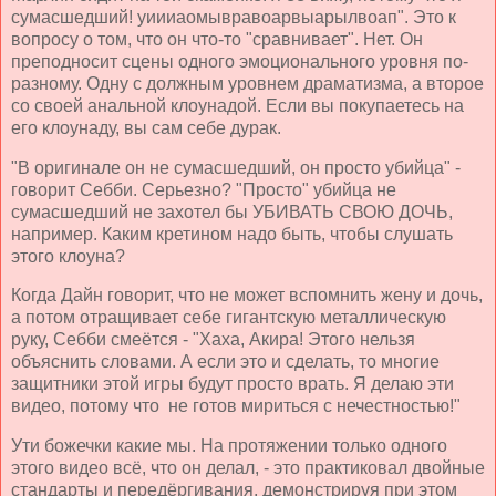
сумасшедший! уиииаомывравоарвыарылвоап". Это к
вопросу о том, что он что-то "сравнивает". Нет. Он
преподносит сцены одного эмоционального уровня по-
разному. Одну с должным уровнем драматизма, а второе
со своей анальной клоунадой. Если вы покупаетесь на
его клоунаду, вы сам себе дурак.
"В оригинале он не сумасшедший, он просто убийца" -
говорит Себби. Серьезно? "Просто" убийца не
сумасшедший не захотел бы УБИВАТЬ СВОЮ ДОЧЬ,
например. Каким кретином надо быть, чтобы слушать
этого клоуна?
Когда Дайн говорит, что не может вспомнить жену и дочь,
а потом отращивает себе гигантскую металлическую
руку, Себби смеётся - "Хаха, Акира! Этого нельзя
объяснить словами. А если это и сделать, то многие
защитники этой игры будут просто врать. Я делаю эти
видео, потому что не готов мириться с нечестностью!"
Ути божечки какие мы. На протяжении только одного
этого видео всё, что он делал, - это практиковал двойные
стандарты и передёргивания, демонстрируя при этом