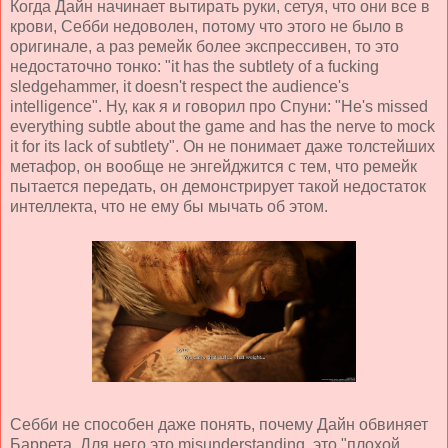
Когда Дайн начинает вытирать руки, сетуя, что они все в
крови, Себби недоволен, потому что этого не было в
оригинале, а раз ремейк более экспрессивен, то это
недостаточно тонко: "it has the subtlety of a fucking
sledgehammer, it doesn't respect the audience's
intelligence". Ну, как я и говорил про Спуни: "He's missed
everything subtle about the game and has the nerve to mock
it for its lack of subtlety". Он не понимает даже толстейших
метафор, он вообще не энгейджится с тем, что ремейк
пытается передать, он демонстрирует такой недостаток
интеллекта, что не ему бы мычать об этом.
Себби не способен даже понять, почему Дайн обвиняет
Баррета. Для него это misunderstanding, это "плохой