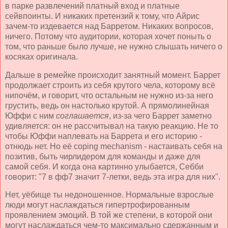
в парке развлечений платный вход и платные
сейвпоинты. И никаких претензий к тому, что Айрис
зачем-то издевается над Барретом. Никаких вопросов,
ничего. Потому что аудитории, которая хочет поныть о
том, что раньше было лучше, не нужно слышать ничего о
косяках оригинала.
Дальше в ремейке происходит занятный момент. Баррет
продолжает строить из себя крутого чела, которому всё
нипочём, и говорит, что остальным не нужно из-за него
грустить, ведь он настолько крутой. А прямолинейная
Юффи с ним
соглашается
, из-за чего Баррет заметно
удивляется: он не рассчитывал на такую реакцию. Не то
чтобы Юффи наплевать на Баррета и его историю -
отнюдь нет. Но её coping mechanism - настаивать себя на
позитив, быть чирлидером для команды и даже для
самой себя. И когда она картинно улыбается, Себби
говорит: "7 в фф7 значит 7-летки, ведь эта игра для них".
Нет, уёбище ты недоношенное. Нормальные взрослые
люди могут наслаждаться гипертрофированным
проявлением эмоций. В той же степени, в которой они
могут наслаждаться чем-то максимально сдержанным и