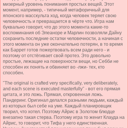
мизерный уровень понимания простых вещей. Этот
момент, например, - типичный метафоричный для
японского масскульта ход, когда человек теряет свою
человечность и превращается в чёрте что. Игра нам
буквально говорит, что до этого момента какие-то
воспоминания об Элеаноре и Марлин позволяли Дайну
сохранить последние остатки человечности, а начиная с
этого момента он уже окончательно потерян, в то время
как Баррет готов пожертвовать всем ради него - и
поэтому от отстёгивает свой протез. Это довольно
простые, лежащие на поверхности вещи, но Себби не
способен их понять и обвиняет во -лжи- тех, кто
способен.
"The original is crafted very specifically, very deliberately,
and each scene is executed masterfully" - вот его прямая
цитата, и это ложь. Прямая, откровенная ложь.
Пандеринг. Оригинал делался разными людьми, каждый
из которых был себе на уме. Каждый планировщик
творил, что хотел. Поэтому Айрис в Золотом блюдце
внезапно такая стерва. Поэтому игра то женит Клауда на
Айрис, то говорит, что Тифа у него единственная.