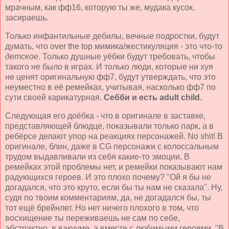
мрачным, как фф16, которую ты же, мудака кусок,
засираешь.
Только инфантильные дебилы, вечные подростки, будут
думать, что over the top мимика/жестикуляция - это что-то
детское
. Только душные уёбки будут требовать, чтобы
такого не было в играх. И только люди, которые ни хуя
не ценят оригинальную фф7, будут утверждать, что это
неуместно в её ремейках, учитывая, насколько фф7 по
сути своей карикатурная.
Себби и есть adult child.
Следующая его доёбка - что в оригинале в заставке,
представляющей блюдце, показывали только парк, а в
ребёрсе делают упор на реакциях персонажей. No shit! В
оригинале, блин, даже в CG персонажи с колоссальным
трудом выдавливали из себя какие-то эмоции. В
ремейках этой проблемы нет, и ремейки показывают нам
радующихся героев. И это плохо почему? "Ой я бы не
догадался, что это круто, если бы ты нам не сказала". Ну,
судя по твоим комментариям, да, не догадался бы, ты
тот ещё брейнлет. Но нет ничего плохого в том, что
восхищение ты переживаешь не сам по себе,
абстрактно, в вакууме, а вместе с любимыми героями. "В