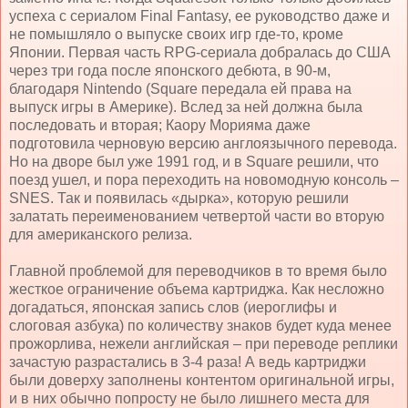
успеха с сериалом Final Fantasy, ее руководство даже и
не помышляло о выпуске своих игр где-то, кроме
Японии. Первая часть RPG-сериала добралась до США
через три года после японского дебюта, в 90-м,
благодаря Nintendo (Square передала ей права на
выпуск игры в Америке). Вслед за ней должна была
последовать и вторая; Каору Морияма даже
подготовила черновую версию англоязычного перевода.
Но на дворе был уже 1991 год, и в Square решили, что
поезд ушел, и пора переходить на новомодную консоль –
SNES. Так и появилась «дырка», которую решили
залатать переименованием четвертой части во вторую
для американского релиза.
Главной проблемой для переводчиков в то время было
жесткое ограничение объема картриджа. Как несложно
догадаться, японская запись слов (иероглифы и
слоговая азбука) по количеству знаков будет куда менее
прожорлива, нежели английская – при переводе реплики
зачастую разрастались в 3-4 раза! А ведь картриджи
были доверху заполнены контентом оригинальной игры,
и в них обычно попросту не было лишнего места для