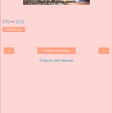
[TD]
на
17:37
Поделиться
‹
›
Главная страница
Открыть веб-версию