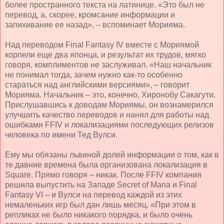
более пространного текста на латинице. «Это был не
перевод, а, скорее, кромсание информации и
запихивание ее назад», – вспоминает Морияма.
Над переводом
Final
Fantasy
IV
вместе с Мориямой
корпели еще два японца, и результат их трудов, мягко
говоря, комплиментов не заслуживал. «Наш начальник
не понимал тогда, зачем нужно как-то особенно
стараться над английскими версиями», – говорит
Морияма. Начальник – это, конечно, Хиронобу Сакагути.
Прислушавшись к доводам Мориямы, он вознамерился
улучшить качество переводов и нанял для работы над
ошибками FFIV и локализациями последующих релизов
человека по имени Тед Вулси.
Ему мы обязаны львиной долей информации о том, как в
те давние времена была организована локализация в
Square. Прямо говоря – никак. После FFIV компания
решила выпустить на Западе Secret of Mana и Final
Fantasy VI – и Вулси на перевод каждой из этих
немаленьких игр был дан лишь месяц. «При этом в
репликах не было никакого порядка, и было очень