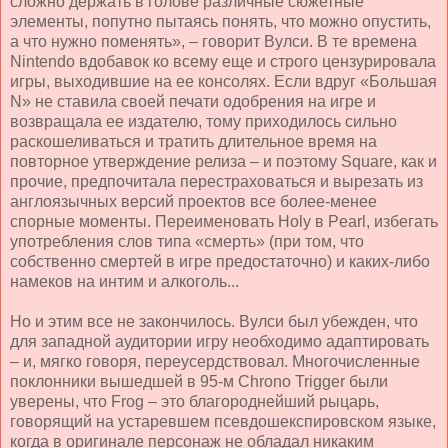
сложно держать в голове различные сюжетные
элементы, попутно пытаясь понять, что можно опустить,
а что нужно поменять», – говорит Вулси. В те времена
Nintendo вдобавок ко всему еще и строго цензурировала
игры, выходившие на ее консолях. Если вдруг «Большая
N» не ставила своей печати одобрения на игре и
возвращала ее издателю, тому приходилось сильно
раскошеливаться и тратить длительное время на
повторное утверждение релиза – и поэтому Square, как и
прочие, предпочитала перестраховаться и вырезать из
англоязычных версий проектов все более-менее
спорные моменты. Переименовать Holy в Pearl, избегать
употребления слов типа «смерть» (при том, что
собственно смертей в игре предостаточно) и каких-либо
намеков на интим и алкоголь...
Но и этим все не закончилось. Вулси был убежден, что
для западной аудитории игру необходимо адаптировать
– и, мягко говоря, переусердствовал. Многочисленные
поклонники вышедшей в 95-м Chron
o
Trigger были
уверены, что Frog – это благороднейший рыцарь,
говорящий на устаревшем псевдошекспировском языке,
когда в оригинале персонаж не обладал никаким