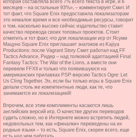
которая составляла всего 7% всего текста в игре, и 6
месяцев – на остальные 93%», – комментирует Смит. И
тот факт, что Square Enix предоставила локализаторам
это немалое время и все необходимые ресурсы, говорит
о том, насколько высоко сейчас издательство ставит
качество перевода своих топовых проектов. Стоит
отметить и тот факт, что для локализации игр от Ясуми
Мацуно Square Enix приглашает знатоков из Kajiya
Productions: после Vagrant Story Смит работал над FF
Tactics Advance, Ридер – над толковой адаптацией F
inal
F
antasy
T
actics
: The War of the Lions, а вместе они
перевели
FFX
II и только что появившуюся на
американских прилавках
PSP
-версию
Tactics Ogre: Let
Us Cling Together.
Эх, если бы только игры в
Square
Enix
делали столь же компетентные люди, как те, что
занимаются их локализацией!
Впрочем, все этим комплименты касаются лишь
английских версий игр. О качестве других переводов
судить сложно, но в Интернете можно встретить людей,
недовольных тем, как «финалки» переведены на их
родные языки – то есть, Square Enix, скорее всего, еще
есть над чем работать.