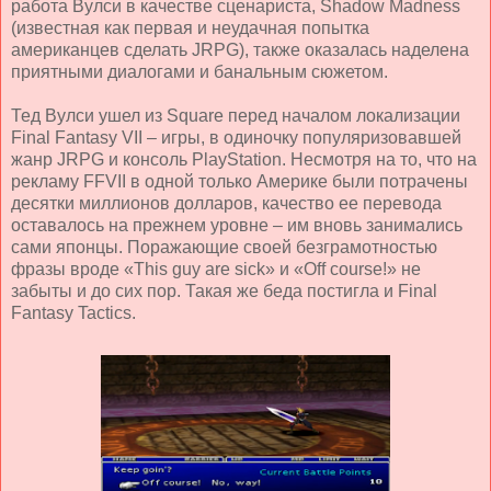
работа Вулси в качестве сценариста, Shadow Madness
(известная как первая и неудачная попытка
американцев сделать JRPG), также оказалась наделена
приятными диалогами и банальным сюжетом.
Тед Вулси ушел из Square перед началом локализации
Final Fantasy VII – игры, в одиночку популяризовавшей
жанр JRPG и консоль PlayStation. Несмотря на то, что на
рекламу FFVII в одной только Америке были потрачены
десятки миллионов долларов, качество ее перевода
оставалось на прежнем уровне – им вновь занимались
сами японцы. Поражающие своей безграмотностью
фразы вроде «
This
guy
are
sick
» и «
Off
course
!» не
забыты и до сих пор. Такая же беда постигла и Final
Fantasy Tactics.