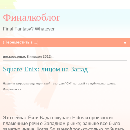
Финалкоблог
Final Fantasy? Whatever
▼
воскресенье, 8 января 2012 г.
Square Enix: лицом на Запад
Нашел в закромах еще один свой текст для "СИ", который не публиковал здесь.
Исправляюсь.
Это сейчас Ёити Вада покупает Eidos и произносит
пламенные речи о Западном рынке; раньше все было
заметно иначе. Когда Squaresoft только-только добилась