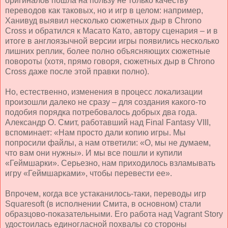
оригиналов пошла на пользу не только качеству
переводов как таковых, но и игр в целом: например,
Ханивуд выявил несколько сюжетных дыр в
Chrono
Cross
и обратился к Масато Като, автору сценария – и в
итоге в англоязычной версии игры появились несколько
лишних реплик, более полно объясняющих сюжетные
повороты (хотя, прямо говоря, сюжетных дыр в Chrono
Cross даже после этой правки полно).
Но, естественно, изменения в процесс локализации
произошли далеко не сразу – для создания какого-то
подобия порядка потребовалось добрых два года.
Александр О. Смит, работавший над
Final
Fantasy
VIII
,
вспоминает: «Нам просто дали копию игры. Мы
попросили файлы, а нам ответили: «О, мы не думаем,
что вам они нужны». И мы все пошли и купили
«Геймшарки». Серьезно, нам приходилось взламывать
игру «Геймшарками», чтобы перевести ее».
Впрочем, когда все устаканилось-таки, переводы игр
Squaresoft (в исполнении Смита, в основном) стали
образцово-показательными. Его работа над Vagrant Story
удостоилась единогласной похвалы со стороны