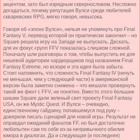
акцентом, зато был изрядным сквернословом. Несложно
догадаться, почему репутация Вулси среди любителей
скваревских RPG, мягко говоря, невысока.
Говоря об «эпохе Вулси», нельзя не упомянуть про Final
Fantasy V, перевод которой он практически закончил – но
Square
решила игру на Западе не выпускать. Дескать,
для их фокус-групп FFV показалась слишком сложной.
Поначалу шли разговоры о том, чтобы выпустить ее для
нишевой аудитории хардкорщиков под названием Final
Fantasy Extreme, но вскоре и эта идея была забыта.
Стоит напомнить, что сложность Final Fantasy IV (ничуть
не меньшая, чем у следующей части) в американской
версии была заметно снижена – что мешало провернуть
такой же финт с FFV, не понятно. Вместо этого большие
шишки Square дали зеленый свет проекту Final Fantasy
USA, он же Mystic Quest. И Вулси – очевидно,
единственному гайдзину, попавшемуся под руку –
доверили писать сценарий для новой игры. Результат не
оправдал ожиданий фанатов FF, но был достаточно
любопытен сам по себе из-за непривычного обилия
юмора в диалогах. Да и
следующая (и последняя)