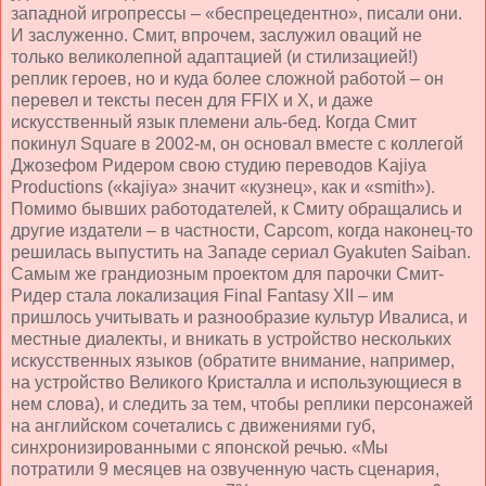
западной игропрессы – «беспрецедентно», писали они.
И заслуженно. Смит, впрочем, заслужил оваций не
только великолепной адаптацией (и стилизацией!)
реплик героев, но и куда более сложной работой – он
перевел и тексты песен для FFIX и X, и даже
искусственный язык племени аль-бед. Когда Смит
покинул Square в 2002-м, он основал вместе с коллегой
Джозефом Ридером свою студию переводов Ka
jiya
Production
s («
kajiya
» значит «кузнец», как и «smith»).
Помимо бывших работодателей, к Смиту обращались и
другие издатели – в частности, Capcom, когда наконец-то
решилась выпустить на Западе сериал Gyakuten Saiban.
Самым же грандиозным проектом для парочки Смит-
Ридер стала локализация Final Fantasy XII – им
пришлось учитывать и разнообразие культур Ивалиса, и
местные диалекты, и вникать в устройство нескольких
искусственных языков (обратите внимание, например,
на устройство Великого Кристалла и использующиеся в
нем слова), и следить за тем, чтобы реплики персонажей
на английском сочетались с движениями губ,
синхронизированными с японской речью. «Мы
потратили 9 месяцев на озвученную часть сценария,