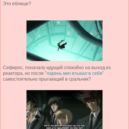
Это еблище?
Сефирос, поначалу идущий спокойно на выход из
реактора, но после "
парень меч втыкал в себя
"
самостоятельно прыгающий в сральник?