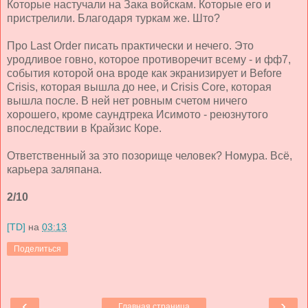
Которые настучали на Зака войскам. Которые его и
пристрелили. Благодаря туркам же. Што?
Про Last Order писать практически и нечего. Это
уродливое говно, которое противоречит всему - и фф7,
события которой она вроде как экранизирует и Before
Crisis, которая вышла до нее, и Crisis Core, которая
вышла после. В ней нет ровным счетом ничего
хорошего, кроме саундтрека Исимото - реюзнутого
впоследствии в Крайзис Коре.
Ответственный за это позорище человек? Номура. Всё,
карьера заляпана.
2/10
[TD]
на
03:13
Поделиться
‹
›
Главная страница