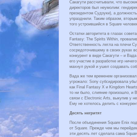
Сакагути рассчитывали, что высоки
директоров был неумолим: гендирек
президентом Судзуки), а должность
упразднили. Таким образом, вторы
того устроившийся в Square челове
Остатки авторитета в глазах совет
Fantasy: The Spirits Within, прова
Ответственность легла на плечи Суд
сосредоточившему в своих руках в
конкурент в виде Сакагути – и Вад
его участие в разработке игр ничег
махнул рукой и ушел создавать со
Вада же тем временем организовал
угрожало: Sony субсидировала убытк
как Final Fantasy X и Kingdom Hear
то ни было, слияние произошло, и 
связи с Electronic Arts, выкупив у
Ему не хотелось делить с конкурен
Десять негритят
После объединения Square Enix под
от Square. Прежде чем мы перейде
эти десять лет сделала сама Squar