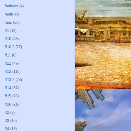
fanboys
(4)
fanfic
(9)
fans
(68)
ff1
(11)
ff10
(45)
ff10-2
(27)
ff11
(6)
ff12
(47)
ff13
(118)
ff13-2
(74)
ff14
(57)
ff15
(93)
ff16
(21)
ff2
(9)
ff3
(10)
ff4
(18)