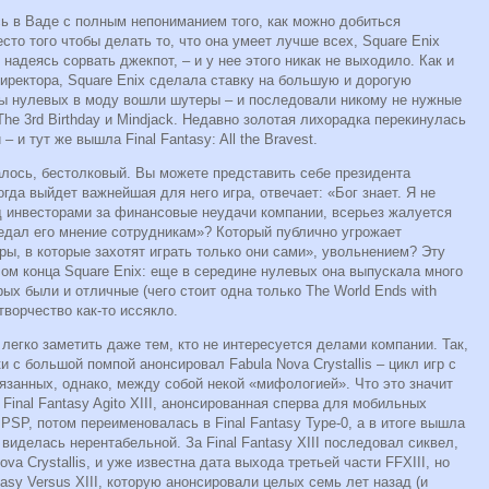
ь в Ваде с полным непониманием того, как можно добиться
сто того чтобы делать то, что она умеет лучше всех, Square Enix
адеясь сорвать джекпот, – и у нее этого никак не выходило. Как и
иректора, Square Enix сделала ставку на большую и дорогую
ы нулевых в моду вошли шутеры – и последовали никому не нужные
I, The 3rd Birthday и Mindjack. Недавно золотая лихорадка перекинулась
 и тут же вышла Final Fantasy: All the Bravest.
алось, бестолковый. Вы можете представить себе президента
огда выйдет важнейшая для него игра, отвечает: «Бог знает. Я не
д инвесторами за финансовые неудачи компании, всерьез жалуется
ередал его мнение сотрудникам»? Который публично угрожает
ры, в которые захотят играть только они сами», увольнением? Эту
лом конца Square Enix: еще в середине нулевых она выпускала много
ых были и отличные (чего стоит одна только The World Ends with
творчество как-то иссякло.
легко заметить даже тем, кто не интересуется делами компании. Так,
и с большой помпой анонсировал Fabula Nova Crystallis – цикл игр с
занных, однако, между собой некой «мифологией». Что это значит
 Final Fantasy Agito XIII, анонсированная сперва для мобильных
SP, потом переименовалась в Final Fantasy Type-0, а в итоге вышла
 виделась нерентабельной. За Final Fantasy XIII последовал сиквел,
a Crystallis, и уже известна дата выхода третьей части FFXIII, но
ntasy Versus XIII, которую анонсировали целых семь лет назад (и