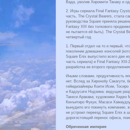
Вада, уволив Хиромити Танаку и о
2. Игры сериала Final Fantasy Crys
часть, The Crystal Bearers, стала с
руководства Square приняла решени
Fantasy XIII без толкового продви
не пытается ей быть). The Crystal 
четвертый год.
1. Первый отдел на то и первый, ч
поколении домашних консолей (кото
Square Enix выпустило всего две иг
часть сериала) и Final Fantasy XIII-
разработка ее второго продолжения, 
Иными словами, продуктивность яп
нет. Вслед за Хиронобу Сакагути, 
геймдизайнеры Коити Исии, Тосиро
и Кадзусиге Нодзима; ведущие разр
Такеси Аракава; художники Хидео 
Кенъитиро Фукуи, Масаси Хамаудзу 
вынудило его покинуть компанию, в 
не устроил переезд Square Enix в 
дорогостоящий перенос офиса, поис
Обреченная империя