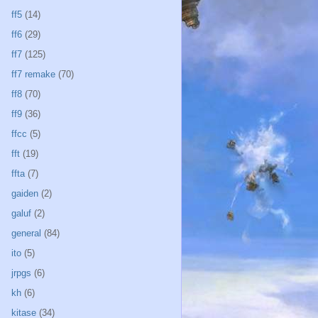
ff5
(14)
ff6
(29)
ff7
(125)
ff7 remake
(70)
ff8
(70)
ff9
(36)
ffcc
(5)
fft
(19)
ffta
(7)
gaiden
(2)
galuf
(2)
general
(84)
ito
(5)
jrpgs
(6)
kh
(6)
kitase
(34)