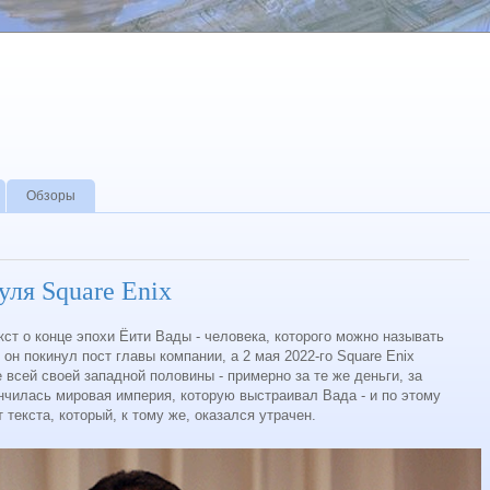
Обзоры
уля Square Enix
кст о конце эпохи Ёити Вады - человека, которого можно называть
о он покинул пост главы компании, а 2 мая 2022-го Square Enix
 всей своей западной половины - примерно за те же деньги, за
ончилась мировая империя, которую выстраивал Вада - и по этому
текста, который, к тому же, оказался утрачен.