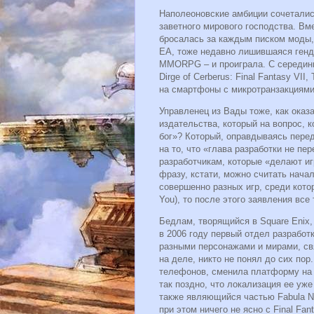
Наполеоновские амбиции сочеталис
заветного мирового господства. Вме
бросалась за каждым писком моды, н
ЕА, тоже недавно лишившаяся генд
MMORPG – и проиграла. С середин
Dirge of Cerberus: Final Fantasy VI
на смартфоны с микротранзакциями –
Управленец из Вады тоже, как оказ
издательства, который на вопрос, к
бог»? Который, оправдываясь пере
на то, что «глава разработки не п
разработчикам, которые «делают иг
фразу, кстати, можно считать нача
совершенно разных игр, среди котор
You), то после этого заявления все 
Бедлам, творящийся в Square Enix, 
в 2006 году первый отдел разработк
разными персонажами и мирами, свя
на деле, никто не понял до сих пор.
телефонов, сменила платформу на P
так поздно, что локализация ее уже
также являющийся частью Fabula Nov
при этом ничего не ясно с Final Fa