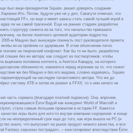
ка еще был вице-президентом Square, решил доверить создание
Хироюки Ито. Потом, будучи уже не у дел, Сакагути отмечал, что
«настоящей FF», но еще и имеет шансы стать самой лучшей игрой в
ь едва ли не самой трагичной. Еще на ранних стадиях разработки
ить структуру сюжета из-за того, что начальство приказало
 мужчину, на более понятного целевой аудитории подростка.
 в 2005-м Мацуно был вынужден покинуть пост руководителя проекта
 – якобы из-за проблем со здоровьем. В этом объяснении легко
е похоже на творческий конфликт. Как бы то ни было, разработка
кой спешке без ее автора; как следует из постмортемов, чтобы
ла вырезана половина контента, а Акитоси Кавадзу, на которого
юсерские обязанности, извинялся перед игроками за то, что сюжет
едствии же без Мацуно и без его ведома, словно издеваясь, Square
ce, паразитирующий на наследии талантливого автора. Что же до
брел систему ATB и затем ее развил в FFXII, то о нем ничего не
ьная часть сериала (благодаря платной подписке). Она, впрочем,
иционировавшаяся Ёити Вадой как конкурент World of Warcraft и
clysm, стала самым большим провалом в истории FF. Кажется
 качество игры было для кого-то внутри компании сюрпризом: в конце
сли на неопределенный срок еще до того, как игра вышла на РС (и
дство знало, что выпускает на рынок продукт низкого качества, и все
nal Fantasy серьезно пострадал», – констатировал впоследствии Ёити