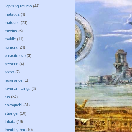
lightning returns
(44)
matsuda
(4)
matsuno
(23)
mevius
(6)
mobile
(11)
nomura
(24)
parasite eve
(3)
persona
(4)
press
(7)
resonance
(1)
revenant wings
(3)
rus
(34)
sakaguchi
(31)
stranger
(10)
tabata
(19)
theatrhythm
(10)