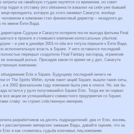
е затраты на гавайскую студию окупятся со временем, но совет
тор подал в отставку (его обязанности взвалил на себя уже бывший
 вице-президента, которую до этого занимал Сакагути, вообще
м человеком в компании стал финансовый директор – незадолго до
к по имени Ёити Вада.
а директоров Судзуки и Сакагути потеряли после выхода фильма Final
лившегося в прокате и стоившего компании колоссальных убытков.
зуки – и уже в декабре 2001-го оба его титула перешли к Ёити Ваде,
сю исполнительную власть в Square. У него оставался последний
а полностью перекрыл создателю Final Fantasy кислород, ограничив
о не значащей ролью. Просидев какое-то время не у дел, Сакагути
бственную компанию.
 объединение Enix и Square. Будущему последней ничего не
и от The Spirits Within, купив пакет акций Square; вышли такие хиты,
ts, и в 2002 фискальном году компания была уже в плюсе. Но, как бы
Вада остался у руля получившейся Square Enix. Тогда же он порвал
 нее все акции ее успешнейшего совместного предприятия со Square.
тами славу: он строил собственную империю.
елила разработчиков на десять подразделений: два от Enix, восемь
м к рассмотрению имперских замашек Вады, давайте оценим, что за
e Enix и как сложилась судьба ключевых лиц компании.