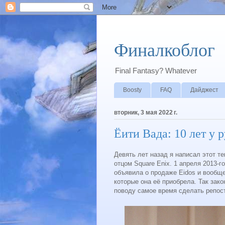
Финалкоблог
Final Fantasy? Whatever
Boosty
FAQ
Дайджест
вторник, 3 мая 2022 г.
Ёити Вада: 10 лет у р
Девять лет назад я написал этот те
отцом Square Enix. 1 апреля 2013-г
объявила о продаже Eidos и вообще
которые она её приобрела. Так зак
поводу самое время сделать репост 