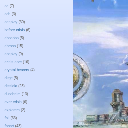
ac
(7)
ads
(3)
assplay
(30)
before crisis
(6)
chocobo
(5)
chrono
(15)
cosplay
(9)
crisis core
(16)
crystal bearers
(4)
dirge
(5)
dissidia
(23)
duodecim
(13)
ever crisis
(6)
explorers
(2)
fail
(63)
fanart
(43)