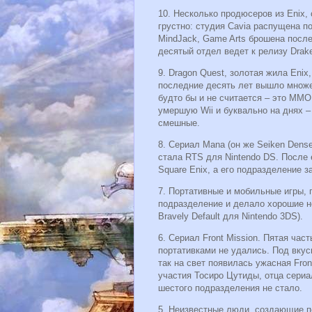
10. Несколько продюсеров из Enix,
грустно: студия Cavia распущена п
MindJack, Game Arts брошена после G
десятый отдел ведет к релизу Drak
9. Dragon Quest, золотая жила Eni
последние десять лет вышло множ
будто бы и не считается – это MM
умершую Wii и буквально на днях –
смешные.
8. Сериал Mana (он же Seiken Dens
стала RTS для Nintendo DS. После 
Square Enix, а его подразделение з
7. Портативные и мобильные игры, п
подразделение и делало хорошие но
Bravely Default для Nintendo 3DS).
6. Сериал Front Mission. Пятая ча
портативками не удались. Под вкус
так на свет появилась ужасная Fron
участия Тосиро Цутиды, отца сериа
шестого подразделения не стало.
5. Неизвестные люди, создающие по