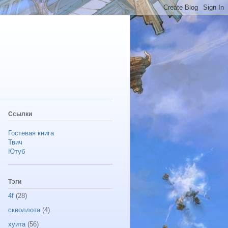
Ссылки
Гостевая книга
Твич
Ютуб
Тэги
4f
(28)
скволлота
(4)
хуита
(56)