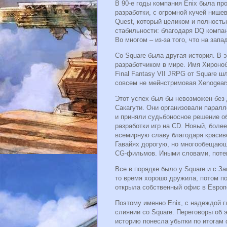
В 90-е годы компания Enix была пр
разработки, с огромной кучей ниш
Quest, который целиком и полност
стабильности: благодаря DQ компан
Во многом – из-за того, что на зап
Со Square была другая история. В 
разработчиком в мире. Имя Хироноб
Final Fantasy VII JRPG от Square шл
совсем не мейнстримовая Xenogea
Этот успех был бы невозможен без
Сакагути. Они организовали паралл
и приняли судьбоносное решение об
разработки игр на CD. Новый, бол
всемирную славу благодаря красив
Гавайях дорогую, но многообещающ
CG-фильмов. Иными словами, потен
Все в порядке было у Square и с За
то время хорошо дружила, потом по
открыла собственный офис в Европе
Поэтому именно Enix, с надеждой г
слиянии со Square. Переговоры об 
историю понесла убытки по итогам 