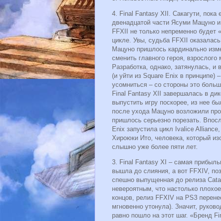
4. Final Fantasy XII. Сакагути, по
двенадцатой части Ясуми Мацуно и 
FFXII не только непременно будет 
цикле. Увы, судьба FFXII оказалас
Мацуно пришлось кардинально измен
сменить главного героя, взрослого
Разработка, однако, затянулась, и
(и уйти из Square Enix в принципе)
усомниться – со стороны это больш
Final Fantasy XII завершалась в ди
выпустить игру поскорее, из нее бы
после ухода Мацуно возложили прод
пришлось серьезно порезать. Впосл
Enix запустила цикл Ivalice Allian
Хироюки Ито, человека, который изо
слышно уже более пяти лет.
3. Final Fantasy XI – самая прибыл
вышла до слияния, а вот FFXIV, поз
спешно выпущенная до релиза Cata
невероятным, что настолько плохое
концов, релиз FFXIV на PS3 перене
мгновенно утонула). Значит, руково
равно пошло на этот шаг. «Бренд Fi