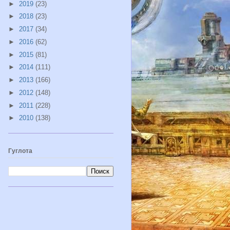
►
2019
(23)
►
2018
(23)
►
2017
(34)
►
2016
(62)
►
2015
(81)
►
2014
(111)
►
2013
(166)
►
2012
(148)
►
2011
(228)
►
2010
(138)
Гуглота