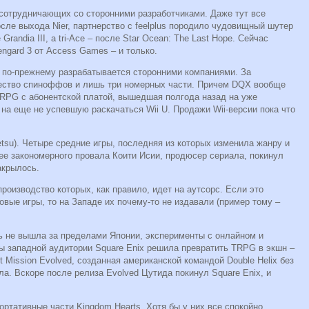
 сотрудничающих со сторонними разработчиками. Даже тут все
осле выхода Nier, партнерство с feelplus породило чудовищный шутер
randia III, а tri-Ace – после Star Ocean: The Last Hope. Сейчас
engard 3 от Access Games – и только.
x, по-прежнему разрабатывается сторонними компаниями. За
ество спиноффов и лишь три номерных части. Причем DQX вообще
ORPG с абонентской платой, вышедшая полгода назад на уже
 на еще не успевшую раскачаться Wii U. Продажи Wii-версии пока что
etsu). Четыре средние игры, последняя из которых изменила жанру и
ее закономерного провала Коити Исии, продюсер сериала, покинул
акрылось.
роизводство которых, как правило, идет на аутсорс. Если это
вые игры, то на Западе их почему-то не издавали (пример тому –
сть не вышла за пределами Японии, эксперименты с онлайном и
ы западной аудитории Square Enix решила превратить TRPG в экшн –
t Mission Evolved, созданная американской командой Double Helix без
ла. Вскоре после релиза Evolved Цутида покинул Square Enix, и
ртативные части Kingdom Hearts. Хотя бы у них все спокойно.