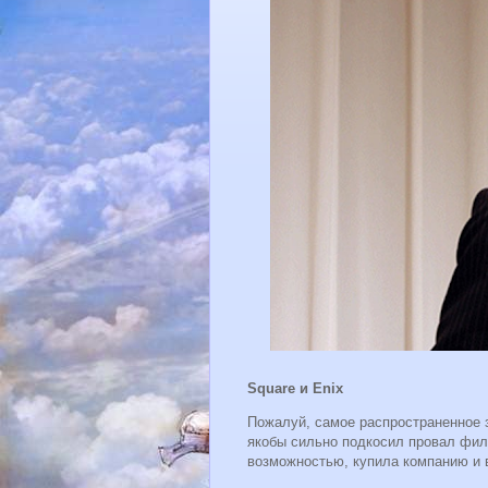
Square и Enix
Пожалуй, самое распространенное з
якобы сильно подкосил провал фильм
возможностью, купила компанию и в