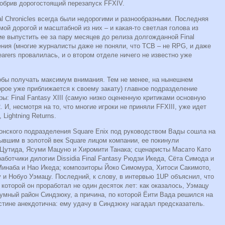
добрив дорогостоящий перезапуск FFXIV.
tal Chronicles всегда были недорогими и разнообразными. Последняя
амой дорогой и масштабной из них – и какая-то светлая голова из
е выпустить ее за пару месяцев до релиза долгожданной Final
жения (многие журналисты даже не поняли, что ТСВ – не RPG, и даже
Bearers провалилась, и о втором отделе ничего не известно уже
тобы получать максимум внимания. Тем не менее, на нынешнем
рое уже приближается к своему закату) главное подразделение
ры: Final Fantasy XIII (самую низко оцененную критиками основную
2. И, несмотря на то, что многие игроки не приняли FFXIII, уже идет
Lightning Returns.
онского подразделения Square Enix под руководством Вады сошла на
бывшим в золотой век Square лицом компании, ее покинули
 Цутида, Ясуми Мацуно и Хиромити Танака; сценаристы Масато Като
аботчики дилогии Dissidia Final Fantasy Рюдзи Икеда, Сёта Симода и
Минаба и Нао Икеда; композиторы Йоко Симомура, Хитоси Сакимото,
и Нобуо Уэмацу. Последний, к слову, в интервью 1UP объяснил, что
которой он проработал не один десяток лет: как оказалось, Уэмацу
шумный район Синдзюку, а причина, по которой Ёити Вада решился на
тине анекдотична: ему удачу в Синдзюку нагадал предсказатель.