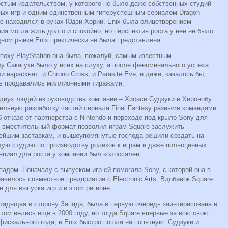
остым издательством, у которого не было даже собственных студий
евых игр и одним-единственным гиперуспешным сериалом Dragon
ью находился в руках Юдзи Хории. Enix была олицетворением
ия могла жить долго и спокойно, но перспектив роста у нее не было.
адном рынке Enix практически не была представлена.
эпоху PlayStation она была, пожалуй, самым известным
у Сакагути было у всех на слуху, а после феноменального успеха
и нарасхват: и Chrono Cross, и Parasite Eve, и даже, казалось бы,
rs продавались миллионными тиражами.
 двух людей из руководства компании – Хисаси Судзуки и Хиронобу
ельную разработку частей сериала Final Fantasy разными командами
 отказе от партнерства с Nintendo и переходе под крыло Sony для
ее вместительный формат позволил играм Square заслужить
ейшим заставкам, и вышеупомянутые господа решили создать на
ую студию по производству роликов к играм и даже полноценных
циал для роста у компании был колоссален.
падом. Поначалу с выпуском игр ей помогала Sony, с которой она в
явилось совместное предприятие с Electronic Arts. Вдобавок Square
 для выпуска игр и в этом регионе.
лядящая в сторону Запада, была в первую очередь заинтересована в
этом велись еще в 2000 году, но тогда Square впервые за всю свою
фискального года, и Enix быстро пошла на попятную. Судзуки и