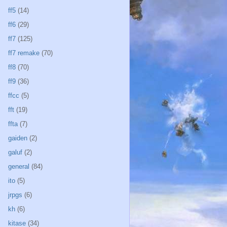
ff5
(14)
ff6
(29)
ff7
(125)
ff7 remake
(70)
ff8
(70)
ff9
(36)
ffcc
(5)
fft
(19)
ffta
(7)
gaiden
(2)
galuf
(2)
general
(84)
ito
(5)
jrpgs
(6)
kh
(6)
kitase
(34)