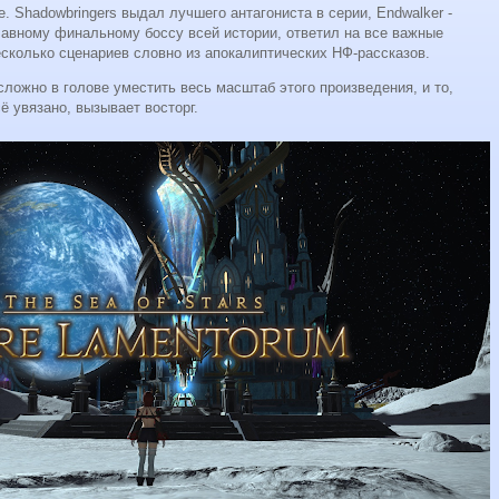
. Shadowbringers выдал лучшего антагониста в серии, Endwalker -
лавному финальному боссу всей истории, ответил на все важные
сколько сценариев словно из апокалиптических НФ-рассказов.
ложно в голове уместить весь масштаб этого произведения, и то,
ё увязано, вызывает восторг.