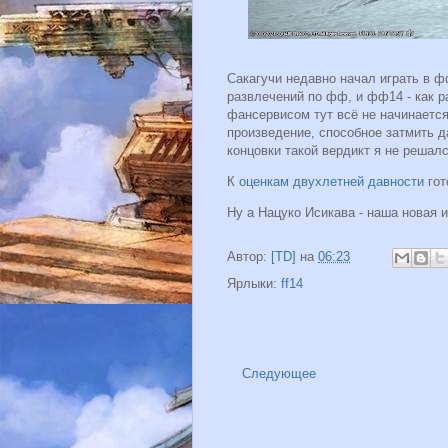
Сакагучи недавно начал играть в фф
развлечений по фф, и фф14 - как ра
фансервисом тут всё не начинается
произведение, способное затмить 
концовки такой вердикт я не решалс
К
оценкам двухлетней давности
гот
Ну а Нацуко Исикава - наша новая и
Автор:
[TD]
на
06:23
Ярлыки:
ff14
Следующее