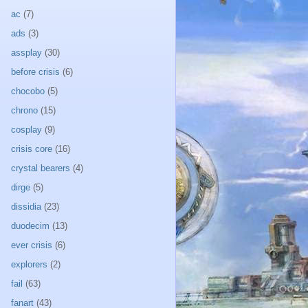
ac
(7)
ads
(3)
assplay
(30)
before crisis
(6)
chocobo
(5)
chrono
(15)
cosplay
(9)
crisis core
(16)
crystal bearers
(4)
dirge
(5)
dissidia
(23)
duodecim
(13)
ever crisis
(6)
explorers
(2)
fail
(63)
fanart
(43)