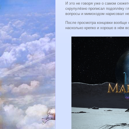
И это не говоря уже о самом сюжете
скрупулёзно прописал подоплёку г
вопросы и мимоходом нарисовал не
После просмотра концовки вообще с
насколько крепко и хорошо в нём вс