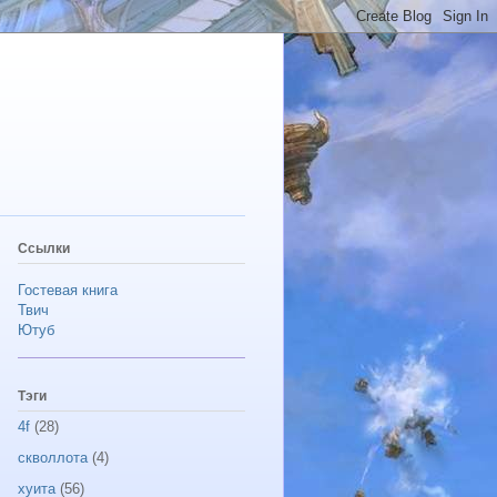
Ссылки
Гостевая книга
Твич
Ютуб
Тэги
4f
(28)
скволлота
(4)
хуита
(56)