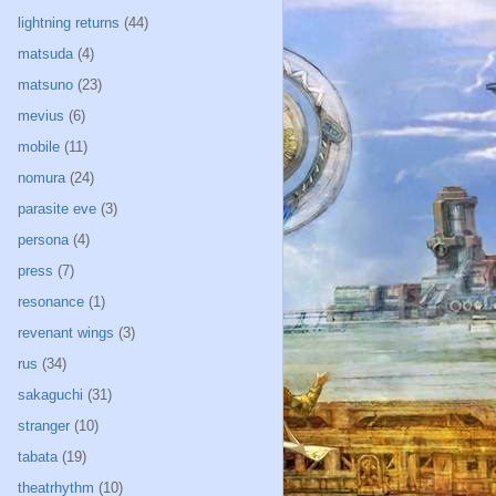
lightning returns
(44)
matsuda
(4)
matsuno
(23)
mevius
(6)
mobile
(11)
nomura
(24)
parasite eve
(3)
persona
(4)
press
(7)
resonance
(1)
revenant wings
(3)
rus
(34)
sakaguchi
(31)
stranger
(10)
tabata
(19)
theatrhythm
(10)