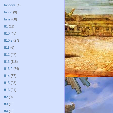
fanboys
(4)
fanfic
(9)
fans
(68)
ff1
(11)
ff10
(45)
ff10-2
(27)
ff11
(6)
ff12
(47)
ff13
(118)
ff13-2
(74)
ff14
(57)
ff15
(93)
ff16
(21)
ff2
(9)
ff3
(10)
ff4
(18)