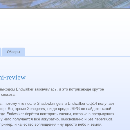
Обзоры
i-review
ыходом Endwalker закончилась, и это потрясающе крутое
 сюжета.
ры, потому что после Shadowbringers и Endwalker фф14 получает
обще. Вы, кроме Xenogears, нигде среди JRPG не найдете такой
огда Endwalker берётся повторять сценки, которые в предыдущих
 него получается всё аккуратно, обоснованно и без перегибов.
пример, и качество воплощения - ну просто небо и земля.