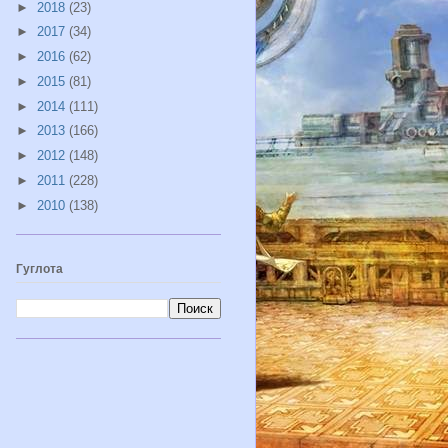
►
2018
(23)
►
2017
(34)
►
2016
(62)
►
2015
(81)
►
2014
(111)
►
2013
(166)
►
2012
(148)
►
2011
(228)
►
2010
(138)
Гуглота