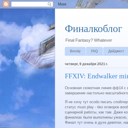
Финалкоблог
Final Fantasy? Whatever
Boosty
FAQ
Дайджест
четверг, 9 декабря 2021 г.
FFXIV: Endwalker min
Основная сюжетная линия фф14 с в
завершение настолько масштабного
Я не хочу тут особо писать спойле
статус must play - без оговорок во
сценарной работы, как там. Даже к
финалках были выполнены ужасно, у
Финал тут очень в духе девятки, на