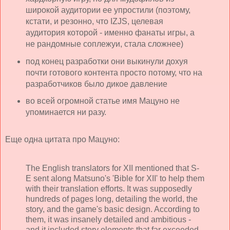
широкой аудитории ее упростили (поэтому,
кстати, и резонно, что IZJS, целевая
аудитория которой - именно фанаты игры, а
не рандомные соплежуи, стала сложнее)
под конец разработки они выкинули дохуя
почти готового контента просто потому, что на
разработчиков было дикое давление
во всей огромной статье имя Мацуно не
упоминается ни разу.
Еще одна цитата про Мацуно:
The English translators for XII mentioned that S-
E sent along Matsuno's 'Bible for XII' to help them
with their translation efforts. It was supposedly
hundreds of pages long, detailing the world, the
story, and the game's basic design. According to
them, it was insanely detailed and ambitious -
and it included story elements that far exceeded