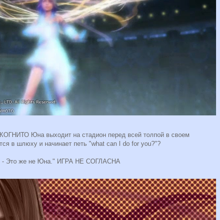
КОГНИТО Юна выходит на стадион перед всей толпой в своем
я в шлюху и начинает петь "what can I do for you?"?
ы. - Это же не Юна." ИГРА НЕ СОГЛАСНА