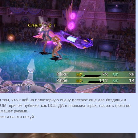
я тем, что к ней на иллюзорную сцену влетают еще две блядищи и
 причем публике, как ВСЕГДА в японских играх, насрать (пока ее
и машет руками.
ике и на это похуй.