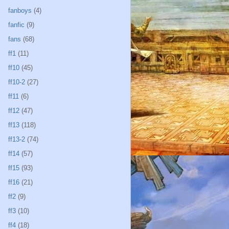
fanboys
(4)
fanfic
(9)
fans
(68)
ff1
(11)
ff10
(45)
ff10-2
(27)
ff11
(6)
ff12
(47)
ff13
(118)
ff13-2
(74)
ff14
(57)
ff15
(93)
ff16
(21)
ff2
(9)
ff3
(10)
ff4
(18)