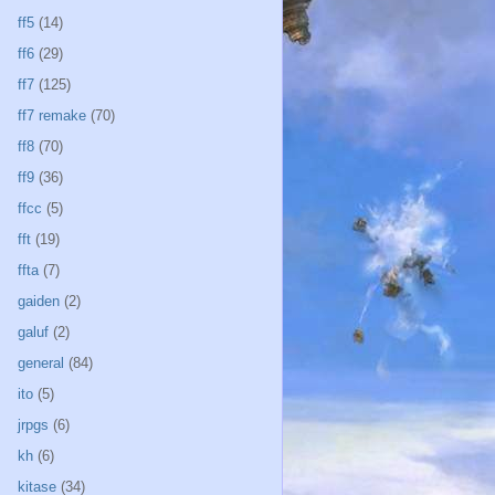
ff5
(14)
ff6
(29)
ff7
(125)
ff7 remake
(70)
ff8
(70)
ff9
(36)
ffcc
(5)
fft
(19)
ffta
(7)
gaiden
(2)
galuf
(2)
general
(84)
ito
(5)
jrpgs
(6)
kh
(6)
kitase
(34)