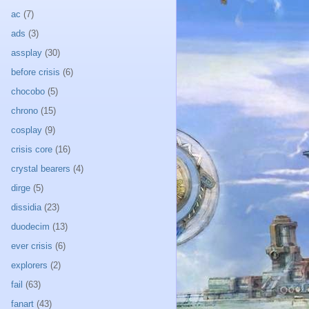
ac
(7)
ads
(3)
assplay
(30)
before crisis
(6)
chocobo
(5)
chrono
(15)
cosplay
(9)
crisis core
(16)
crystal bearers
(4)
dirge
(5)
dissidia
(23)
duodecim
(13)
ever crisis
(6)
explorers
(2)
fail
(63)
fanart
(43)