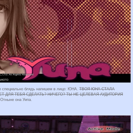
бе специально блядь напишем в лицо: ЮНА.
ТВОЯ ЮНА СТАЛА
Т ДЛЯ ТЕБЯ СДЕЛАТЬ? НИЧЕГО? ТЫ НЕ ЦЕЛЕВАЯ АУДИТОРИЯ
 Отныне она Уипа.