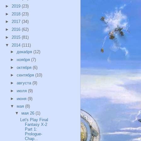
►
2019
(23)
►
2018
(23)
►
2017
(34)
►
2016
(62)
►
2015
(81)
▼
2014
(111)
►
декабря
(12)
►
ноября
(7)
►
октября
(6)
►
сентября
(10)
►
августа
(9)
►
июля
(9)
►
июня
(9)
▼
мая
(8)
▼
мая 26
(1)
Let's Play Final
Fantasy X-2
Part 1:
Prologue-
Chap...