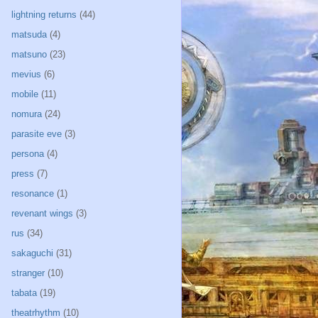
lightning returns
(44)
matsuda
(4)
matsuno
(23)
mevius
(6)
mobile
(11)
nomura
(24)
parasite eve
(3)
persona
(4)
press
(7)
resonance
(1)
revenant wings
(3)
rus
(34)
sakaguchi
(31)
stranger
(10)
tabata
(19)
theatrhythm
(10)