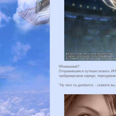
Whaaaaaaat?
Отправившаяся путешествовать ИН
трейдмарковом наряде, переодеваетс
"Ну чего ты доебался, - скажете в