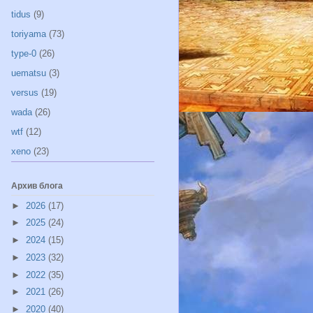
tidus
(9)
toriyama
(73)
type-0
(26)
uematsu
(3)
versus
(19)
wada
(26)
wtf
(12)
xeno
(23)
Архив блога
►
2026
(17)
►
2025
(24)
►
2024
(15)
►
2023
(32)
►
2022
(35)
►
2021
(26)
►
2020
(40)