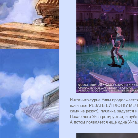
Инкогнито-турне Уипы продолжаетс
начинают РЕЗАТЬ ЕЙ ГЛОТКУ МЕЧОМ,
саму не режут), публика радуется 
После чего Уипа ретируется, и публ
А потом появляется ещё одна Уипа.