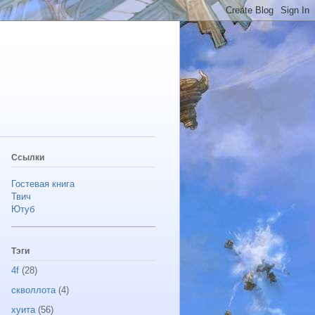
Ссылки
Гостевая книга
Твич
Ютуб
Тэги
4f
(28)
скволлота
(4)
хуита
(56)