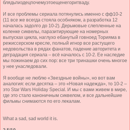
блядьпиздецпочемуэтоещенегоритваду.
И все проблемы сериала потянулись именно с фф10-2
(11 все же всегда стояла особняком, а разработка 12
началась задолго до 10-2). Дерьмовые слепленные на
коленке сиквелы, паразитирующие на номерных
выпусках цикла, наглухо ебанутый говноед Торияма в
режиссерском кресле, полный игнор все растущего
недовольства в рядах фанатов, падение авторитета и
деградация сериала – всё началось с 10-2. Ее наследие
мы пожинаем до сих пор: все три тринашки очень многое
у нее унаследовали.
Я вообще не люблю «Звездные войны», но вот вам
аналогия: если десятка – это «Новая надежда», то 10-2 –
это Star Wars Holiday Special. И мы с вами живем в мире,
где это стало каноничным сиквелом, и все дальнейшие
фильмы снимаются по его лекалам.
What a sad, sad world it is.