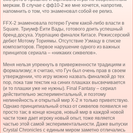
меркам. В случае с фф10-2 же мне хочется, напротив,
напомнить о том, что знаменовал собой ее релиз.
FFX
-2 знаменовала потерю Гучем какой-либо власти в
Square. Триумф Ёити Вады, готового доить успешный
бренд досуха. Узурпацию финалок Китасе. Режиссерский
дебют Мотому Ториямы. Отсутствие Уэмацу в списке
композиторов. Первое нарушение одного из важных
принципов сериала – «никаких сиквелов».
Меня нельзя упрекнуть в приверженности традициям и
формализму; я считаю, что Гуч был очень прав в своем
утверждении, что игру можно назвать финалкой до тех
пор, пока там текстик на синих плашках высвечивается
(и то плашки уже не нужны).
Final
Fantasy
– сериал
действительно экспериментальный, и поэтому
нелинейность и открытый мир Х-2 я только приветствую.
Однако принципиальный отказ от сиквелов появился не
просто так; в конце концов, новый мир в каждой новой
части тоже дает игроку новый опыт, тоже является
частью этой самой экспериментальности. Даже выпуски
Crystal Chronicles с единым миром заметно отличались