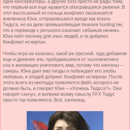
одни консерваторы, а другие ээээ просто не рады тому,
что первым все еще нравится обосравшаяся религия. В
этот высосанный из пальца конфликт оказывается
вовлечена Юна, отправившаяся вроде как искать
Тидуса, но на деле промышляющая
treasure
hunting
’ом,
что в переводе с рпгшного означает «ёбаным ничем».
Юна поёт песенку для злых людей, и те добреют.
Конфликт исчерпан.
Чтобы игра не казалась такой уж пресной, туда добавили
еще и древнее зло, пробудившееся от тысячелетнего
сна и желающее уничтожить мир, потому что нингены –
сакеры. Юна дает ему пизды и побеждает его злобы
любовью, и злодей добреет. Конфликт исчерпан. После
этого всего из ниоткуда появляется фейт, которого не
должно быть, и говорит Юне – «Хочешь Тидуса?». Она
говорит «хочу», и вопреки всему смыслу FFX Тидус
просто так появляется. Всё, хэппиэнд.