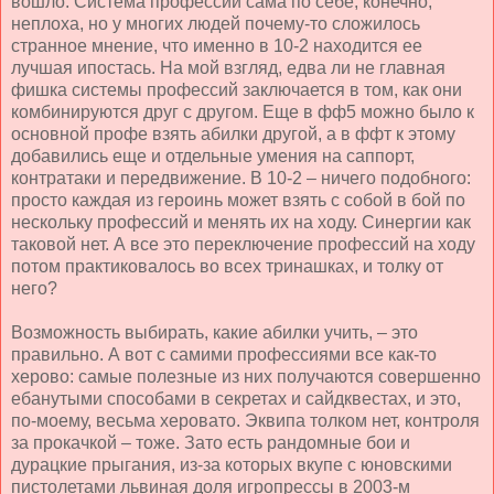
вошло. Система профессий сама по себе, конечно,
неплоха, но у многих людей почему-то сложилось
странное мнение, что именно в 10-2 находится ее
лучшая ипостась. На мой взгляд, едва ли не главная
фишка системы профессий заключается в том, как они
комбинируются друг с другом. Еще в фф5 можно было к
основной профе взять абилки другой, а в ффт к этому
добавились еще и отдельные умения на саппорт,
контратаки и передвижение. В 10-2 – ничего подобного:
просто каждая из героинь может взять с собой в бой по
нескольку профессий и менять их на ходу. Синергии как
таковой нет. А все это переключение профессий на ходу
потом практиковалось во всех тринашках, и толку от
него?
Возможность выбирать, какие абилки учить, – это
правильно. А вот с самими профессиями все как-то
херово: самые полезные из них получаются совершенно
ебанутыми способами в секретах и сайдквестах, и это,
по-моему, весьма херовато. Эквипа толком нет, контроля
за прокачкой – тоже. Зато есть рандомные бои и
дурацкие прыгания, из-за которых вкупе с юновскими
пистолетами львиная доля игропрессы в 2003-м