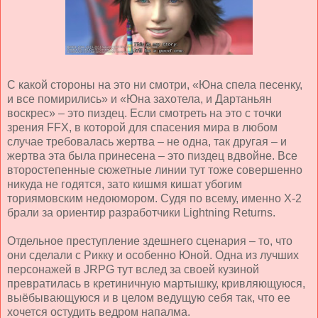
С какой стороны на это ни смотри, «Юна спела песенку,
и все помирились» и «Юна захотела, и Дартаньян
воскрес» – это пиздец. Если смотреть на это с точки
зрения FFX, в которой для спасения мира в любом
случае требовалась жертва – не одна, так другая – и
жертва эта была принесена – это пиздец вдвойне. Все
второстепенные сюжетные линии тут тоже совершенно
никуда не годятся, зато кишмя кишат убогим
ториямовским недоюмором. Судя по всему, именно Х-2
брали за ориентир разработчики Lightning Returns.
Отдельное преступление здешнего сценария – то, что
они сделали с Рикку и особенно Юной. Одна из лучших
персонажей в JRPG тут вслед за своей кузиной
превратилась в кретиничную мартышку, кривляющуюся,
выёбывающуюся и в целом ведущую себя так, что ее
хочется остудить ведром напалма.