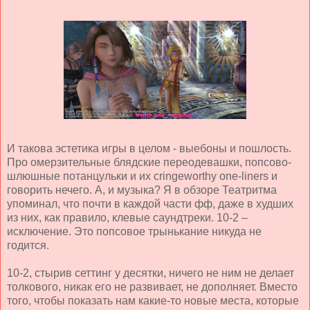
И такова эстетика игры в целом - выебоны и пошлость.
Про омерзительные блядские переодевашки, попсово-
шлюшные потанцульки и их cringeworthy one-liners и
говорить нечего. А, и музыка? Я в обзоре Театритма
упоминал, что почти в каждой части фф, даже в худших
из них, как правило, клевые саундтреки. 10-2 –
исключение. Это попсовое трынькание никуда не
годится.
10-2, стырив сеттинг у десятки, ничего не ним не делает
толкового, никак его не развивает, не дополняет. Вместо
того, чтобы показать нам какие-то новые места, которые