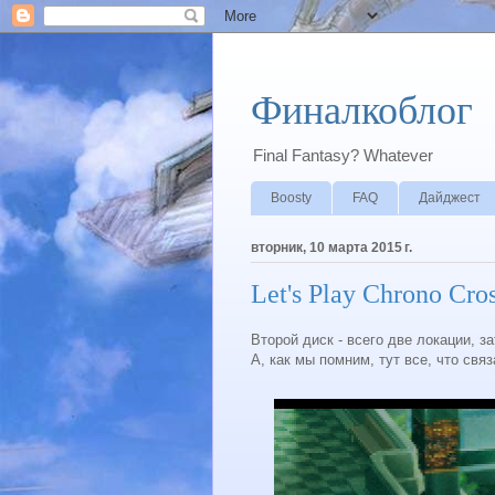
Финалкоблог
Final Fantasy? Whatever
Boosty
FAQ
Дайджест
вторник, 10 марта 2015 г.
Let's Play Chrono Cros
Второй диск - всего две локации, з
А, как мы помним, тут все, что свя