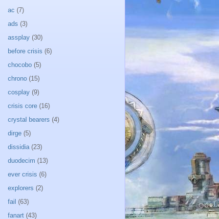
ac
(7)
ads
(3)
assplay
(30)
before crisis
(6)
chocobo
(5)
chrono
(15)
cosplay
(9)
crisis core
(16)
crystal bearers
(4)
dirge
(5)
dissidia
(23)
duodecim
(13)
ever crisis
(6)
explorers
(2)
fail
(63)
fanart
(43)