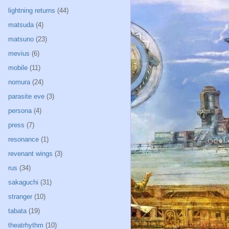
lightning returns
(44)
matsuda
(4)
matsuno
(23)
mevius
(6)
mobile
(11)
nomura
(24)
parasite eve
(3)
persona
(4)
press
(7)
resonance
(1)
revenant wings
(3)
rus
(34)
sakaguchi
(31)
stranger
(10)
tabata
(19)
theatrhythm
(10)