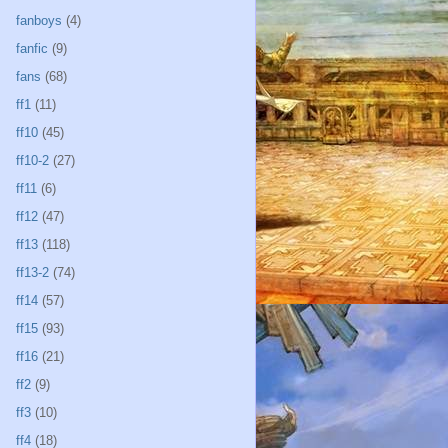
fanboys
(4)
fanfic
(9)
fans
(68)
ff1
(11)
ff10
(45)
ff10-2
(27)
ff11
(6)
ff12
(47)
ff13
(118)
ff13-2
(74)
ff14
(57)
ff15
(93)
ff16
(21)
ff2
(9)
ff3
(10)
ff4
(18)