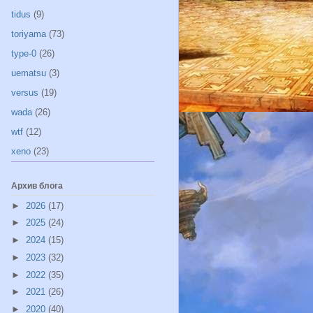
tidus
(9)
toriyama
(73)
type-0
(26)
uematsu
(3)
versus
(19)
wada
(26)
wtf
(12)
xeno
(23)
Архив блога
►
2026
(17)
►
2025
(24)
►
2024
(15)
►
2023
(32)
►
2022
(35)
►
2021
(26)
►
2020
(40)