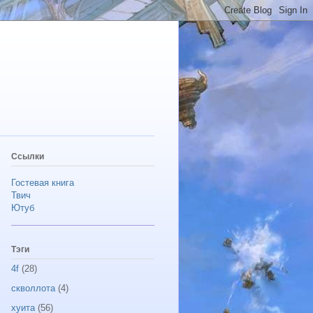
Ссылки
Гостевая книга
Твич
Ютуб
Тэги
4f
(28)
скволлота
(4)
хуита
(56)