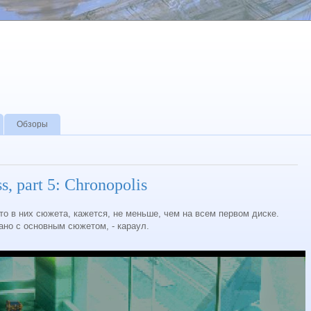
Обзоры
s, part 5: Chronopolis
ато в них сюжета, кажется, не меньше, чем на всем первом диске.
зано с основным сюжетом, - караул.