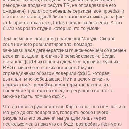
рекордные продажи ребута TR, не оправдавшие его
ожидания), пушил остоебавшие сервисы, всё проебал и
в итоге весь западный бизнес компании выкинул нафиг:
от Io просто отказался, Eidos продал за бесценок. А это
были как раз те студии, которые что-то умели.
Тем не менее, под конец правления Мацуды Скваря
себя немного реабилитировала. Команда,
занимавшаяся дегенератским глиномесением со времен
десятки, выдала приличный ремейк семерки. Ёсида
вытащил фф14 из говна и сделал её одной из лучших
RPG в мире безо всяких оговорок. Ему же
справедливым образом доверили фф16, которая
выглядит многообещающе. Ну и в целом какая-то
движуха идёт, ремейки-ремастеры клепаются, и в
последние три года наконец-то регулярно во что-то
можно играть, помимо фф14.
Что до нового руководителя, Кирю-чана, то о нём, как и о
Мацуде до его воцарения, говорить особо нечего:
результаты его решений мы увидим лишь через
несколько лет, а пока что он будет разгребать нфт-мета-