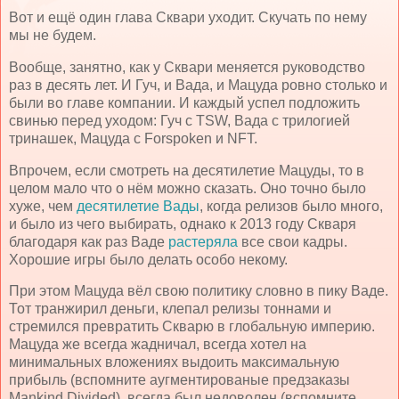
Вот и ещё один глава Сквари уходит. Скучать по нему
мы не будем.
Вообще, занятно, как у Сквари меняется руководство
раз в десять лет. И Гуч, и Вада, и Мацуда ровно столько и
были во главе компании. И каждый успел подложить
свинью перед уходом: Гуч с TSW, Вада с трилогией
тринашек, Мацуда с Forspoken и NFT.
Впрочем, если смотреть на десятилетие Мацуды, то в
целом мало что о нём можно сказать. Оно точно было
хуже, чем
десятилетие Вады
, когда релизов было много,
и было из чего выбирать, однако к 2013 году Скваря
благодаря как раз Ваде
растеряла
все свои кадры.
Хорошие игры было делать особо некому.
При этом Мацуда вёл свою политику словно в пику Ваде.
Тот транжирил деньги, клепал релизы тоннами и
стремился превратить Скварю в глобальную империю.
Мацуда же всегда жадничал, всегда хотел на
минимальных вложениях выдоить максимальную
прибыль (вспомните аугментированые предзаказы
Mankind Divided), всегда был недоволен (вспомните