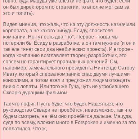
говно, куда Мацуда уже влез (и не факт, что будет: если
он был директором по стратегии, то вполне мог сам за
это и топить).
Видел мнения, что жаль, что на эту должность назначили
корпората, а не какого-нибудь Ёсиду, спасителя
компании. Но тут есть два "но". Первое - тогда мы
потеряли бы Ёсиду в разработке, а он там нужнее (и он и
так еле тянет свои два неебических проекта). И второе -
когда компанию возглавляет творец-разработчик, это
совсем не гарантирует правильных решений. См,
например, замечательного президента Нинтендо Сатору
Ивату, который сперва компанию спас двумя лучшими
консолями, а потом взял и предложил людям отведать
виию с лопаты. Или того же Гуча, чуть не угробившего
Скварю дурацким фильмом.
Так что пофиг. Пусть будет что будет. Надеяться, что
руководство Сквари не проебётся, невозможно, так что
будем смотреть, на чём оно проебётся дальше. Мацуда,
судя по всему, вложил много в Forspoken и именно за это
поплатился. Что ж,