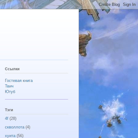
Ссылки
Гостевая книга
Твич
Ютуб
Тэги
4f
(28)
скволлота
(4)
хуита
(56)