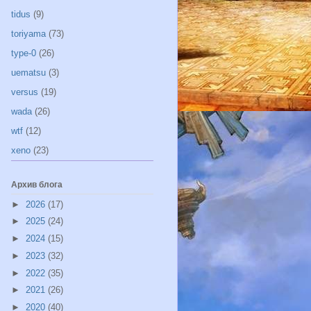
tidus
(9)
toriyama
(73)
type-0
(26)
uematsu
(3)
versus
(19)
wada
(26)
wtf
(12)
xeno
(23)
Архив блога
►
2026
(17)
►
2025
(24)
►
2024
(15)
►
2023
(32)
►
2022
(35)
►
2021
(26)
►
2020
(40)