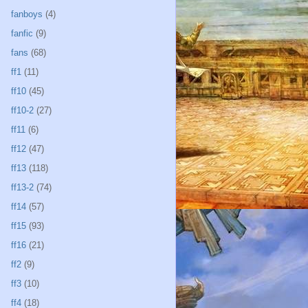
fanboys
(4)
fanfic
(9)
fans
(68)
ff1
(11)
ff10
(45)
ff10-2
(27)
ff11
(6)
ff12
(47)
ff13
(118)
ff13-2
(74)
ff14
(57)
ff15
(93)
ff16
(21)
ff2
(9)
ff3
(10)
ff4
(18)