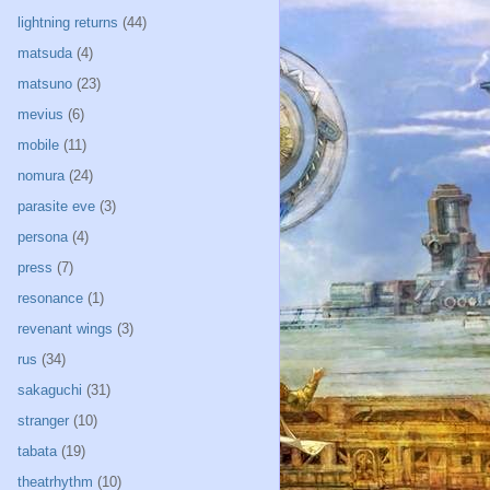
lightning returns
(44)
matsuda
(4)
matsuno
(23)
mevius
(6)
mobile
(11)
nomura
(24)
parasite eve
(3)
persona
(4)
press
(7)
resonance
(1)
revenant wings
(3)
rus
(34)
sakaguchi
(31)
stranger
(10)
tabata
(19)
theatrhythm
(10)