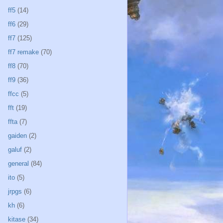
ff5
(14)
ff6
(29)
ff7
(125)
ff7 remake
(70)
ff8
(70)
ff9
(36)
ffcc
(5)
fft
(19)
ffta
(7)
gaiden
(2)
galuf
(2)
general
(84)
ito
(5)
jrpgs
(6)
kh
(6)
kitase
(34)