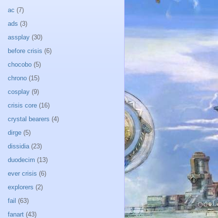
ac
(7)
ads
(3)
assplay
(30)
before crisis
(6)
chocobo
(5)
chrono
(15)
cosplay
(9)
crisis core
(16)
crystal bearers
(4)
dirge
(5)
dissidia
(23)
duodecim
(13)
ever crisis
(6)
explorers
(2)
fail
(63)
fanart
(43)