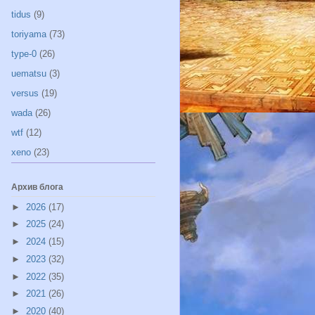
tidus
(9)
toriyama
(73)
type-0
(26)
uematsu
(3)
versus
(19)
wada
(26)
wtf
(12)
xeno
(23)
Архив блога
►
2026
(17)
►
2025
(24)
►
2024
(15)
►
2023
(32)
►
2022
(35)
►
2021
(26)
►
2020
(40)