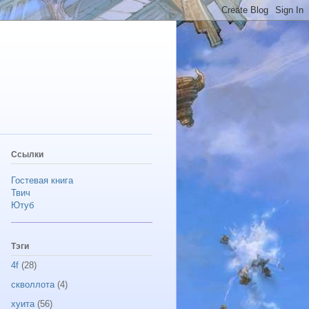
Ссылки
Гостевая книга
Твич
Ютуб
Тэги
4f
(28)
скволлота
(4)
хуита
(56)