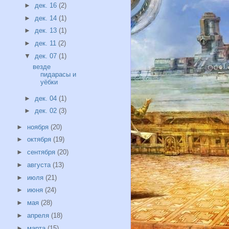
►
дек. 16
(2)
►
дек. 14
(1)
►
дек. 13
(1)
►
дек. 11
(2)
▼
дек. 07
(1)
везде
пидарасы и
уёбки
►
дек. 04
(1)
►
дек. 02
(3)
►
ноября
(20)
►
октября
(19)
►
сентября
(20)
►
августа
(13)
►
июля
(21)
►
июня
(24)
►
мая
(28)
►
апреля
(18)
►
марта
(15)