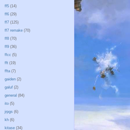
ff5
(14)
ff6
(29)
ff7
(125)
ff7 remake
(70)
ff8
(70)
ff9
(36)
ffcc
(5)
fft
(19)
ffta
(7)
gaiden
(2)
galuf
(2)
general
(84)
ito
(5)
jrpgs
(6)
kh
(6)
kitase
(34)