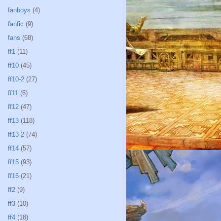
fanboys
(4)
fanfic
(9)
fans
(68)
ff1
(11)
ff10
(45)
ff10-2
(27)
ff11
(6)
ff12
(47)
ff13
(118)
ff13-2
(74)
ff14
(57)
ff15
(93)
ff16
(21)
ff2
(9)
ff3
(10)
ff4
(18)