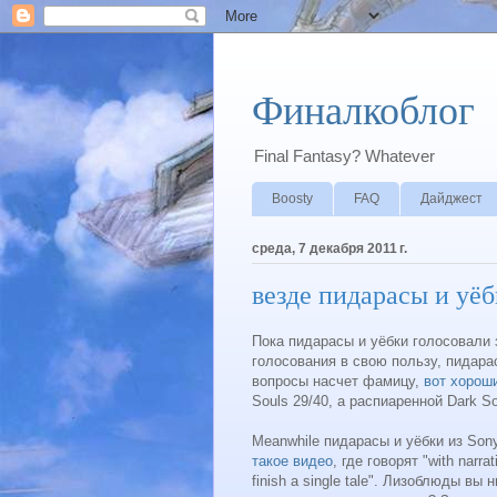
Финалкоблог
Final Fantasy? Whatever
Boosty
FAQ
Дайджест
среда, 7 декабря 2011 г.
везде пидарасы и уё
Пока пидарасы и уёбки голосовали 
голосования в свою пользу, пидара
вопросы насчет фамицу,
вот хороши
Souls 29/40, а распиаренной Dark S
Meanwhile пидарасы и уёбки из Son
такое видео
, где говорят "with narr
finish a single tale". Лизоблюды вы