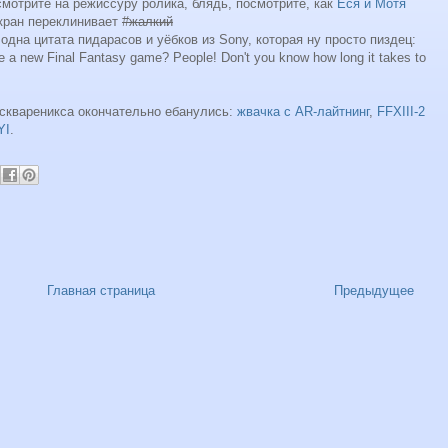
смотрите на режиссуру ролика, блядь, посмотрите, как
Ёся и Мотя
экран переклинивает
#жалкий
 одна цитата пидарасов и уёбков из Sony, которая ну просто пиздец:
e a new Final Fantasy game? People! Don't you know how long it takes to
 сквареникса окончательно ебанулись:
жвачка с AR-лайтнинг
,
FFXIII-2
YI
.
Главная страница
Предыдущее