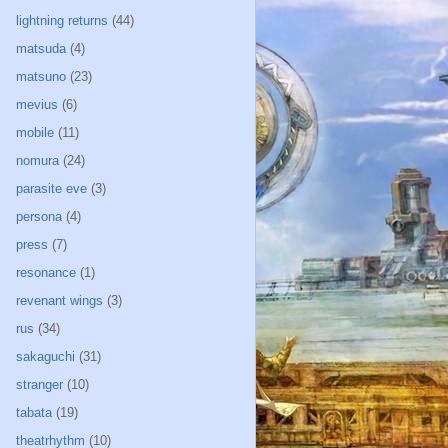
lightning returns
(44)
matsuda
(4)
matsuno
(23)
mevius
(6)
mobile
(11)
nomura
(24)
parasite eve
(3)
persona
(4)
press
(7)
resonance
(1)
revenant wings
(3)
rus
(34)
sakaguchi
(31)
stranger
(10)
tabata
(19)
theatrhythm
(10)