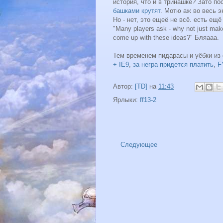
история, что и в тринашке? Зато по
башками крутят
. Мотю аж во весь 
Но - нет, это ещеё не всё. есть ещё
"Many players ask - why not just mak
come up with these ideas?" Бляааа.
Тем временем пидарасы и уёбки из
+ IE9
,
за негра придется платить
,
F
Автор:
[TD]
на
11:43
Ярлыки:
ff13-2
Следующее