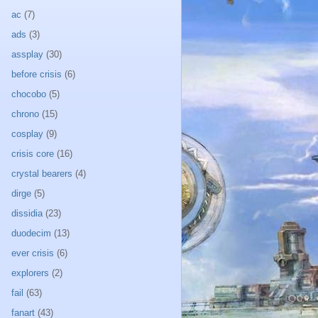
ac
(7)
ads
(3)
assplay
(30)
before crisis
(6)
chocobo
(5)
chrono
(15)
cosplay
(9)
crisis core
(16)
crystal bearers
(4)
dirge
(5)
dissidia
(23)
duodecim
(13)
ever crisis
(6)
explorers
(2)
fail
(63)
fanart
(43)