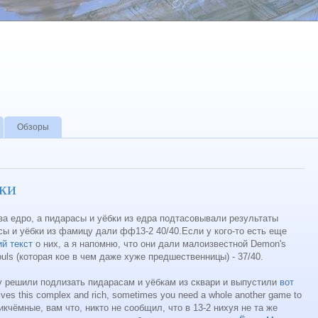
Обзоры
бки
за едро, а пидарасы и уёбки из едра подтасовывали результаты
сы и уёбки из фамицу дали фф13-2 40/40.Если у кого-то есть еще
й текст
о них, а я напомню, что они дали малоизвестной Demon's
ouls (которая кое в чем даже хуже предшественницы) - 37/40.
y решили подлизать пидарасам и уёбкам из сквари и выпустили
вот
atives this complex and rich, sometimes you need a whole another game to
 никчёмные, вам что, никто не сообщил, что в 13-2 нихуя не та же