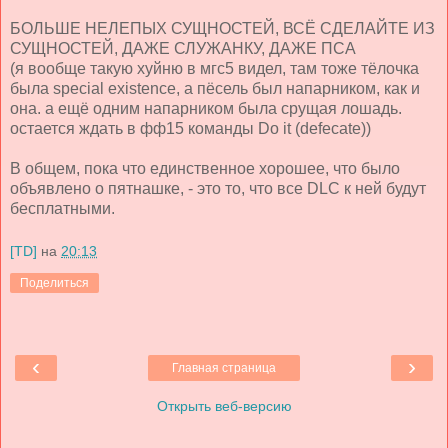
БОЛЬШЕ НЕЛЕПЫХ СУЩНОСТЕЙ, ВСЁ СДЕЛАЙТЕ ИЗ
СУЩНОСТЕЙ, ДАЖЕ СЛУЖАНКУ, ДАЖЕ ПСА
(я вообще такую хуйню в мгс5 видел, там тоже тёлочка
была special existence, а пёсель был напарником, как и
она. а ещё одним напарником была срущая лошадь.
остается ждать в фф15 команды Do it (defecate))
В общем, пока что единственное хорошее, что было
объявлено о пятнашке, - это то, что все DLC к ней будут
бесплатными.
[TD]
на
20:13
Поделиться
‹
›
Главная страница
Открыть веб-версию