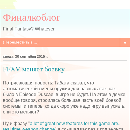
Финалкоблог
Final Fantasy? Whatever
▼
среда, 30 сентября 2015 г.
FFXV меняет боевку
Потрясающая новость: Табата сказал, что
автоматической смены оружия для разных атак, как
было в Episode Duscae, в игре не будет. На этом в демке,
вообще говоря, строилась большая часть всей боевой
системы, и теперь, когда скоро уже надо игру выпускать,
они это меняют?
Ну и фразу "
a lot of great new features for this game are...
real time weapon change
" я слышал как раз в год анонса