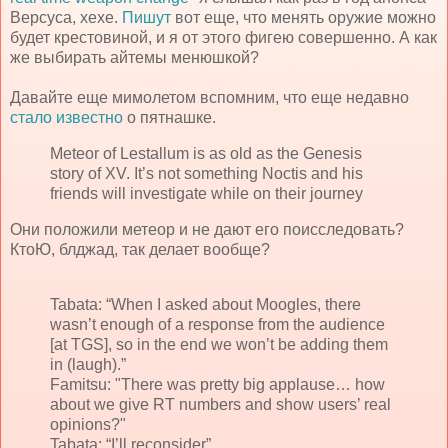
Версуса, хехе.
Пишут
вот еще, что менять оружие можно
будет крестовиной, и я от этого фигею совершенно. А как
же выбирать айтемы менюшкой?
Давайте еще мимолетом вспомним, что еще недавно
стало известно
о пятнашке.
Meteor of Lestallum is as old as the Genesis
story of XV. It’s not something Noctis and his
friends will investigate while on their journey
Они положили метеор и не дают его поисследовать?
КтоЮ, блджад, так делает вообще?
Tabata: “When I asked about Moogles, there
wasn’t enough of a response from the audience
[at TGS], so in the end we won’t be adding them
in (laugh).”
Famitsu: "There was pretty big applause… how
about we give RT numbers and show users’ real
opinions?"
Tabata: “I’ll reconsider”