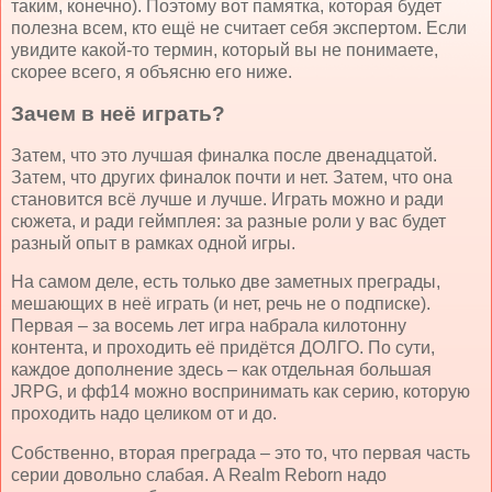
таким, конечно). Поэтому вот памятка, которая будет
полезна всем, кто ещё не считает себя экспертом. Если
увидите какой-то термин, который вы не понимаете,
скорее всего, я объясню его ниже.
Зачем в неё играть?
Затем, что это лучшая финалка после двенадцатой.
Затем, что других финалок почти и нет. Затем, что она
становится всё лучше и лучше. Играть можно и ради
сюжета, и ради геймплея: за разные роли у вас будет
разный опыт в рамках одной игры.
На самом деле, есть только две заметных преграды,
мешающих в неё играть (и нет, речь не о подписке).
Первая – за восемь лет игра набрала килотонну
контента, и проходить её придётся ДОЛГО. По сути,
каждое дополнение здесь – как отдельная большая
JRPG
, и фф14 можно воспринимать как серию, которую
проходить надо целиком от и до.
Собственно, вторая преграда – это то, что первая часть
серии довольно слабая.
A
Realm
Reborn
надо