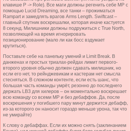
клавише
P
->
Role
). Все маги должны регенить себе МР с
помощью
Lucid
Dreaming
, все танки – прожиматься
Rampart
и замедлять врагов
Arms
Length
.
Swiftcast
–
главный спутник воскрешалки, которая иначе кастуется
8 секунд. Милишники должны подружиться с
True
North
,
позволяющей на время игнорировать
позиционирование (мало ли как босс вздумает
крутиться).
Поставьте себе на панельку умений и
Limit
Break
. В
данженах и простых триалах-рейдах лимит первого-
второго уровня обычно должен сдавать милишник, но
если его нет, то рейнджевикам и кастерам нет смысла
стесняться. В сложном контенте, если есть шанс, что
большая часть команды умрёт, резонно до последнего
держать
LB
3 для хилеров – он моментально воскрешает
всю команду со всеми МР и без дебаффов. Да, после
воскрешения у погибшего пару минут держится дебафф,
из-за которого он наносит гораздо меньше урона, так что
не умирайте)
К слову о дебаффах. Если их можно снять (заклинанием