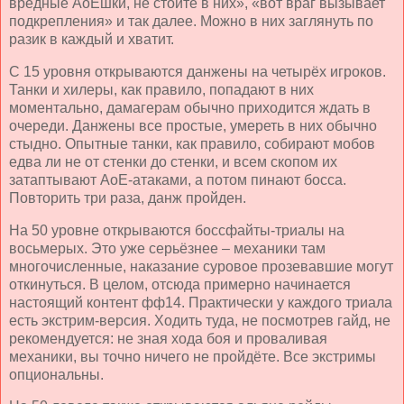
вредные АоЕшки, не стойте в них», «вот враг вызывает
подкрепления» и так далее. Можно в них заглянуть по
разик в каждый и хватит.
С 15 уровня открываются данжены на четырёх игроков.
Танки и хилеры, как правило, попадают в них
моментально, дамагерам обычно приходится ждать в
очереди. Данжены все простые, умереть в них обычно
стыдно. Опытные танки, как правило, собирают мобов
едва ли не от стенки до стенки, и всем скопом их
затаптывают АоЕ-атаками, а потом пинают босса.
Повторить три раза, данж пройден.
На 50 уровне открываются боссфайты-триалы на
восьмерых. Это уже серьёзнее – механики там
многочисленные, наказание суровое прозевавшие могут
откинуться. В целом, отсюда примерно начинается
настоящий контент фф14. Практически у каждого триала
есть экстрим-версия. Ходить туда, не посмотрев гайд, не
рекомендуется: не зная хода боя и проваливая
механики, вы точно ничего не пройдёте. Все экстримы
опциональны.