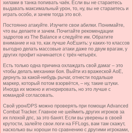
хилами в танка попивать чаёк. Если вы не стараетесь
выдавать максимальный урон, то, ну, вы не стараетесь и
играть особо, и зачем тогда это всё.
Постоянно атакуйте. Изучите свои абилки. Понимайте,
что вы делаете и зачем. Почитайте рекомендации
задротов из
The
Balance
и следуйте им. Обратите
внимание и на то, как лучше АоЕшить: у каких-то классов
выгодно делать массовые атаки даже по двум врагам, у
других профит начинается с трёх-четырёх.
Есть только одна причина охлаждать свой дамаг – это
чтобы делать механики боя. Выйти из вражеской АоЕ,
дернуть за какой-нибудь рычаг, отнести подальше
маркер, который потом взорвётся, – ну, такие штуки.
Иногда их можно и игнорировать, но это лучше с
командой согласовать.
Свой урон/
DPS
можно проверять при помощи
Advanced
Combat
Tracker
. Главное не шеймить других игроков за
их плохой дпс, за это банят. Если вы уверены в своей
крутости, залейте свои логи на FFLogs, вам там скажут,
насколько вы хороши по сравнению с другими игроками,