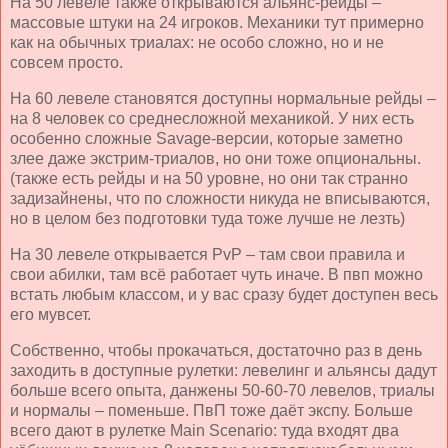
На 50 левеле также открываются альянс-рейды –
массовые штуки на 24 игроков. Механики тут примерно
как на обычных триалах: не особо сложно, но и не
совсем просто.
На 60 левеле становятся доступны нормальные рейды –
на 8 человек со среднесложной механикой. У них есть
особенно сложные
Savage
-версии, которые заметно
злее даже экстрим-триалов, но они тоже опциональны.
(также есть рейды и на 50 уровне, но они так странно
задизайнены, что по сложности никуда не вписываются,
но в целом без подготовки туда тоже лучше не лезть)
На 30 левеле открывается
PvP
– там свои правила и
свои абилки, там всё работает чуть иначе. В пвп можно
встать любым классом, и у вас сразу будет доступен весь
его мувсет.
Собственно, чтобы прокачаться, достаточно раз в день
заходить в доступные рулетки: левелинг и альянсы дадут
больше всего опыта, данжены 50-60-70 левелов, триалы
и нормалы – поменьше. ПвП тоже даёт экспу. Больше
всего дают в рулетке
Main
Scenario
: туда входят два