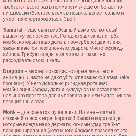
можно отдыхать. Альтернативное позиционирование
требуется всего раз в полминуту. А ещё он бегает по-
ниндзевски (быстрее всех), в прыжке делает сальто и
умеет телепортироваться. Свэг!
Samurai
– ещё один виабушный дамагер, который
вышел чутка посложнее. Ротация завязана на трёх
комбо, которые надо делать поочерёдно; два из них
заканчиваются позиционным ударом. Много оффгкд-
абилок. Требует следить за дотом и грамотно
расходовать свою шкалу.
Dragoon
– мастер прыжков, которые лочат его в
анимации и часто не дают уйти от вражеской атаки (
aka
floor
tank
). У него довольно ригидная ротация:
комбинация баффа, дота и кулдаунов не оставляют
большого простора для импровизации или чилла. Много
позиционных атак.
Monk
– для фанатов рупопашки. По мне – самый
сложный класс в игре. Короткий бафф и короткий дот,
которые всегда надо держать; каждый удар требует
позиционирования (хотя много баффов позволяют это