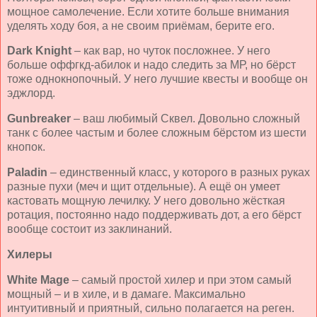
мощное самолечение. Если хотите больше внимания
уделять ходу боя, а не своим приёмам, берите его.
Dark
Knight
– как вар, но чуток посложнее. У него
больше оффгкд-абилок и надо следить за МР, но бёрст
тоже однокнопочный. У него лучшие квесты и вообще он
эджлорд.
Gunbreaker
– ваш любимый Сквел. Довольно сложный
танк с более частым и более сложным бёрстом из шести
кнопок.
Paladin
– единственный класс, у которого в разных руках
разные пухи (меч и щит отдельные). А ещё он умеет
кастовать мощную лечилку. У него довольно жёсткая
ротация, постоянно надо поддерживать дот, а его бёрст
вообще состоит из заклинаний.
Хилеры
White
Mage
– самый простой хилер и при этом самый
мощный – и в хиле, и в дамаге. Максимально
интуитивный и приятный, сильно полагается на реген.