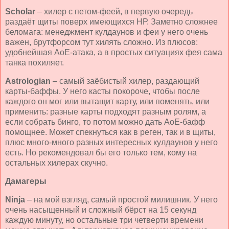
Scholar
– хилер с петом-феей, в первую очередь
раздаёт щиты поверх имеющихся НР. Заметно сложнее
беломага: менеджмент кулдаунов и феи у него очень
важен, брутфорсом тут хилять сложно. Из плюсов:
удобнейшая АоЕ-атака, а в простых ситуациях фея сама
танка похиляет.
Astrologian
– самый заёбистый хилер, раздающий
карты-баффы. У него касты покороче, чтобы после
каждого он мог или вытащит карту, или поменять, или
применить: разные карты подходят разным ролям, а
если собрать бинго, то потом можно дать АоЕ-бафф
помощнее. Может спекнуться как в реген, так и в щиты,
плюс много-много разных интересных кулдаунов у него
есть. Но рекомендовал бы его только тем, кому на
остальных хилерах скучно.
Дамагеры
Ninja
– на мой взгляд, самый простой милишник. У него
очень насыщенный и сложный бёрст на 15 секунд
каждую минуту, но остальные три четверти времени