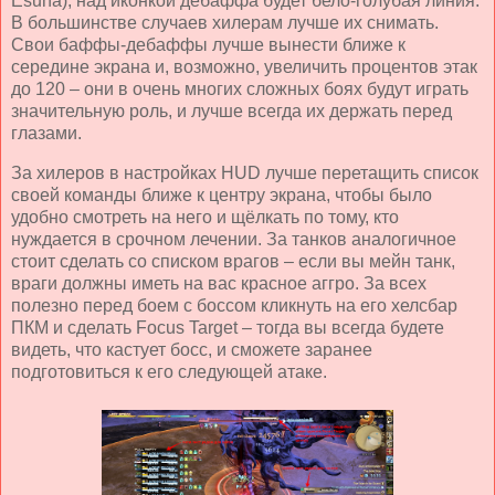
Esuna
), над иконкой дебаффа будет бело-голубая линия.
В большинстве случаев хилерам лучше их снимать.
Свои баффы-дебаффы лучше вынести ближе к
середине экрана и, возможно, увеличить процентов этак
до 120 – они в очень многих сложных боях будут играть
значительную роль, и лучше всегда их держать перед
глазами.
За хилеров в настройках
HUD
лучше перетащить список
своей команды ближе к центру экрана, чтобы было
удобно смотреть на него и щёлкать по тому, кто
нуждается в срочном лечении. За танков аналогичное
стоит сделать со списком врагов – если вы мейн танк,
враги должны иметь на вас красное аггро. За всех
полезно перед боем с боссом кликнуть на его хелсбар
ПКМ и сделать
Focus
Target
– тогда вы всегда будете
видеть, что кастует босс, и сможете заранее
подготовиться к его следующей атаке.