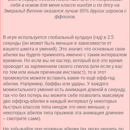
себя в новом для меня классе ниндзя и по дпсу на
Эмеральд Вепоне оказался лучше 95% других игроков с
ффлогов.
В игре используется глобальный кулдаун (гкд) в 2.5
секунды (он может быть меньше в зависимости от
вашего шмота и умений). Это значит, что основные свои
абилки вы будете применять именно с таким интервалом
времени. Но если вы не кастер, который всё это время
проводит за заряжением своего спелла (или если у вас
по тем или иным причинам инстакаст), то в этот
промежуток можете вставить какие-то ещё офф-гкд
абилки. Например, баффы или удары. У каждого
моментального умения есть анимация длиной в секунду,
так что без потерь вы можете себе позволить максимум
две оффгкд-абилки в каждый интервал (у некоторых
быстрых классов типа ниндзи это окно меньше, у
некоторых абилок типа прыжков эта анимация длиннее
– смотрите сами).
Не забывайте про ролевые абилки (их легко увидеть по