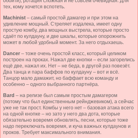
обойти), ротация сложная и не совсем очевидная. Для
тех, кому хочется вспотеть.
Machinist
– самый простой дамагер и при этом на
удивление мощный. Стреляет издалека, имеет одну
простую комбу, два мощных выстрела, которые просто
сдаёт по кулдауну, и две шкалы, которые опорожнить
может в любой удобный момент. За него отдыхаешь.
Dancer
– тоже очень простой класс, который целиком
построен на проках. Нажал две кнопки – если загорелись
ещё две, нажал их. Нет – не беда, в другой раз повезёт.
Два танца и пара баффов по кулдауну – вот и всё.
Танцор мало дамажит, но баффает всю команду и
особенно – одного выбранного партнёра.
Bard
– на релизе был самым простым дамагером
(потому что был единственным рейнджевиком), а сейчас
уже не так прост. Комбы у него нет – базовая атака всего
на одной кнопке – но зато у него два дота, которые
обязательно вовремя обновлять, песни, которые тоже
надо переключать вовремя, и куча важных кулдаунов и
проков. Требует максимального внимания.