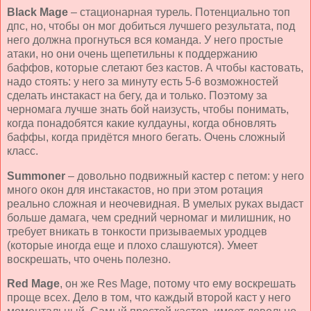
Black
Mage
– стационарная турель. Потенциально топ
дпс, но, чтобы он мог добиться лучшего результата, под
него должна прогнуться вся команда. У него простые
атаки, но они очень щепетильны к поддержанию
баффов, которые слетают без кастов. А чтобы кастовать,
надо стоять: у него за минуту есть 5-6 возможностей
сделать инстакаст на бегу, да и только. Поэтому за
черномага лучше знать бой наизусть, чтобы понимать,
когда понадобятся какие кулдауны, когда обновлять
баффы, когда придётся много бегать. Очень сложный
класс.
Summoner
– довольно подвижный кастер с петом: у него
много окон для инстакастов, но при этом ротация
реально сложная и неочевидная. В умелых руках выдаст
больше дамага, чем средний черномаг и милишник, но
требует вникать в тонкости призываемых уродцев
(которые иногда еще и плохо слашуются). Умеет
воскрешать, что очень полезно.
Red
Mage
, он же
Res
Mage
, потому что ему воскрешать
проще всех. Дело в том, что каждый второй каст у него