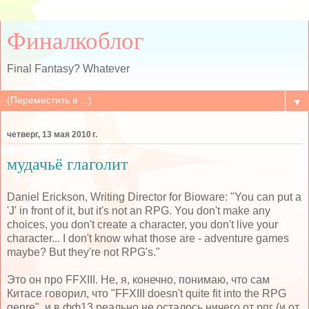
Финалкоблог
Final Fantasy? Whatever
▼
четверг, 13 мая 2010 г.
мудачьё глаголит
Daniel Erickson, Writing Director for Bioware:
"You can put a
'J' in front of it, but it's not an RPG. You don't make any
choices, you don't create a character, you don't live your
character... I don't know what those are - adventure games
maybe? But they're not RPG's.
"
Это он про FFXIII. Не, я, конечно, понимаю, что сам
Китасе говорил, что "FFXIII doesn't quite fit into the RPG
genre", и в фф13 реально не осталось ничего от рпг (и от