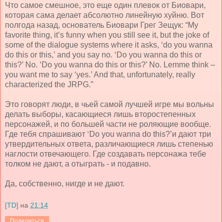
Что самое смешное, это еще один плевок от Биовари,
которая сама делает абсолютно линейную хуйню. Вот
полгода назад, основатель Биовари Грег Зещук:
“My
favorite thing, it’s funny when you still see it, but the joke of
some of the dialogue systems where it asks, ‘do you wanna
do this or this,’ and you say no. ‘Do you wanna do this or
this?’ No. ‘Do you wanna do this or this?’ No. Lemme think –
you want me to say ‘yes.’ And that, unfortunately, really
characterized the JRPG.”
Это говорят люди, в чьей самой лучшей игре мы вольны
делать выборы, касающиеся лишь второстепенных
персонажей, и по большей части не роляющие вообще.
Где тебя спрашивают ‘Do you wanna do this?’и дают три
утвердительных ответа, различающиеся лишь степенью
наглости отвечающего. Где создавать персонажа тебе
толком не дают, а отыграть - и подавно.
Да, собственно, нигде и не дают.
[TD]
на
21:14
Поделиться