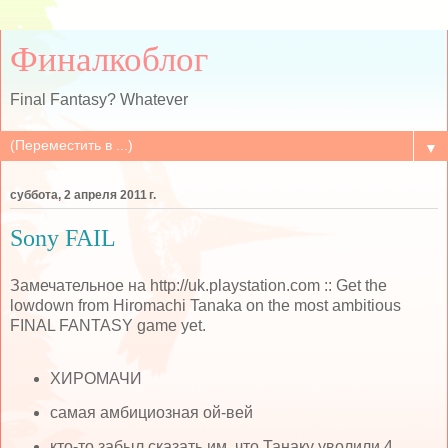
Финалкоблог
Final Fantasy? Whatever
▼
суббота, 2 апреля 2011 г.
Sony FAIL
Замечательное на http://uk.playstation.com :: Get the
lowdown from Hiromachi Tanaka on the most ambitious
FINAL FANTASY game yet.
ХИРОМАЧИ
самая амбициозная ой-вей
кто-то забыл сказать им, что Танаку уволили 4