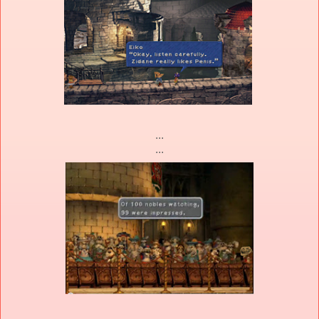
...
...