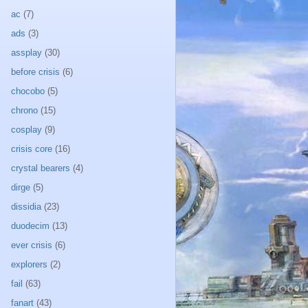
ac
(7)
ads
(3)
assplay
(30)
before crisis
(6)
chocobo
(5)
chrono
(15)
cosplay
(9)
crisis core
(16)
crystal bearers
(4)
dirge
(5)
dissidia
(23)
duodecim
(13)
ever crisis
(6)
explorers
(2)
fail
(63)
fanart
(43)