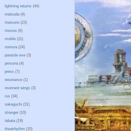
lightning returns
(44)
matsuda
(4)
matsuno
(23)
mevius
(6)
mobile
(11)
nomura
(24)
parasite eve
(3)
persona
(4)
press
(7)
resonance
(1)
revenant wings
(3)
rus
(34)
sakaguchi
(31)
stranger
(10)
tabata
(19)
theatrhythm
(10)