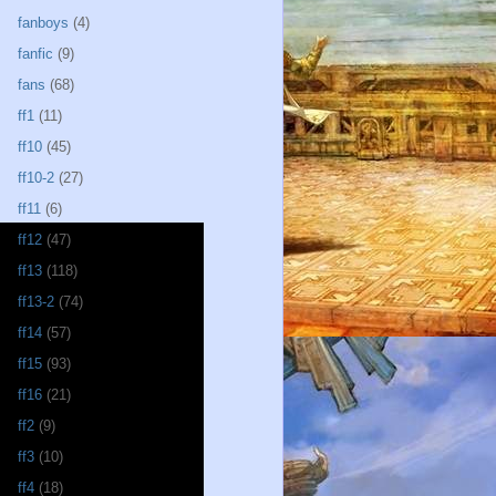
fanboys
(4)
fanfic
(9)
fans
(68)
ff1
(11)
ff10
(45)
ff10-2
(27)
ff11
(6)
ff12
(47)
ff13
(118)
ff13-2
(74)
ff14
(57)
ff15
(93)
ff16
(21)
ff2
(9)
ff3
(10)
ff4
(18)