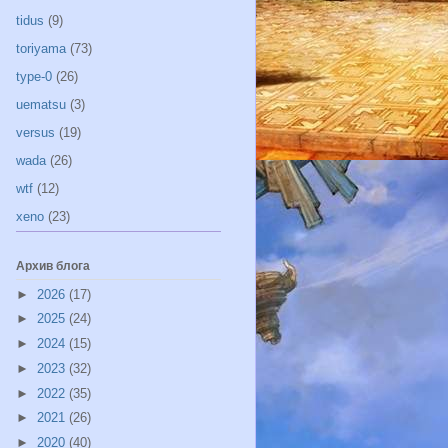
tidus
(9)
toriyama
(73)
type-0
(26)
uematsu
(3)
versus
(19)
wada
(26)
wtf
(12)
xeno
(23)
Архив блога
►
2026
(17)
►
2025
(24)
►
2024
(15)
►
2023
(32)
►
2022
(35)
►
2021
(26)
►
2020
(40)