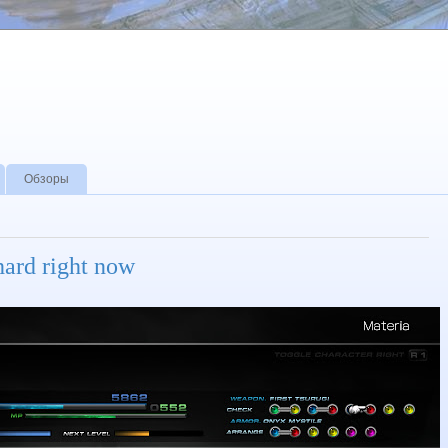
Обзоры
hard right now