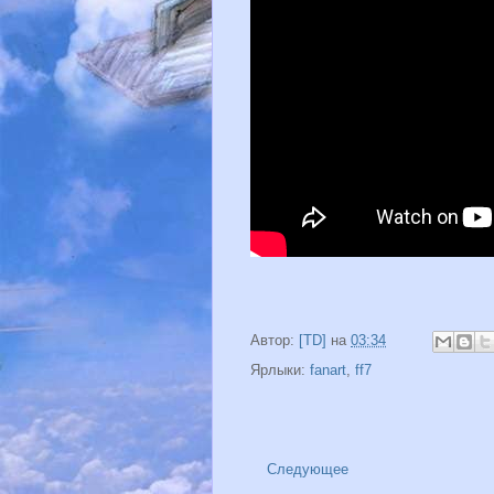
Автор:
[TD]
на
03:34
Ярлыки:
fanart
,
ff7
Следующее