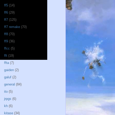
ff5
(14)
ff6
(29)
ff7
(125)
ff7 remake
(70)
ff8
(70)
ff9
(36)
ffcc
(5)
fft
(19)
ffta
(7)
gaiden
(2)
galuf
(2)
general
(84)
ito
(5)
jrpgs
(6)
kh
(6)
kitase
(34)