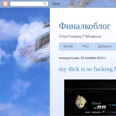
Финалкоблог
Final Fantasy? Whatever
Boosty
FAQ
Дайджест
понедельник, 19 ноября 2012 г.
my dick is so fucking 