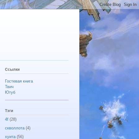
Ссылки
Гостевая книга
Твич
Ютуб
Тэги
4f
(28)
скволлота
(4)
хуита
(56)