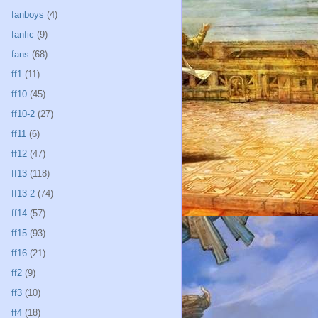
fanboys
(4)
fanfic
(9)
fans
(68)
ff1
(11)
ff10
(45)
ff10-2
(27)
ff11
(6)
ff12
(47)
ff13
(118)
ff13-2
(74)
ff14
(57)
ff15
(93)
ff16
(21)
ff2
(9)
ff3
(10)
ff4
(18)