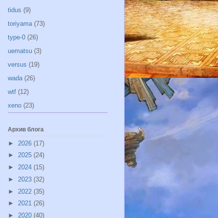
tidus
(9)
toriyama
(73)
type-0
(26)
uematsu
(3)
versus
(19)
wada
(26)
wtf
(12)
xeno
(23)
Архив блога
►
2026
(17)
►
2025
(24)
►
2024
(15)
►
2023
(32)
►
2022
(35)
►
2021
(26)
►
2020
(40)