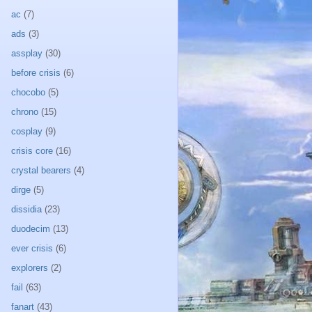
ac
(7)
ads
(3)
assplay
(30)
before crisis
(6)
chocobo
(5)
chrono
(15)
cosplay
(9)
crisis core
(16)
crystal bearers
(4)
dirge
(5)
dissidia
(23)
duodecim
(13)
ever crisis
(6)
explorers
(2)
fail
(63)
fanart
(43)