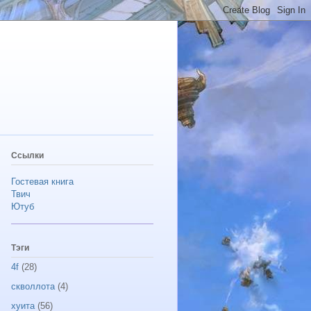
Ссылки
Гостевая книга
Твич
Ютуб
Тэги
4f
(28)
скволлота
(4)
хуита
(56)