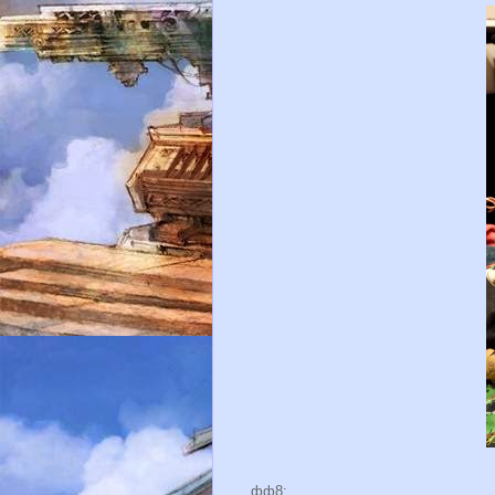
фф8
: