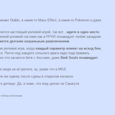
инает Diablo, в какие-то Mass Effect, в какие-то Pokemon и даже
ляется настоящей ролевой игрой, так вот…
идите в одно место
ченной ролевой системе как в FFVIII позавидует любая западная
кажется детским казуальным развлечением
ая ролевая игра, когда
каждый параметр влияет на исход боя
,
я. Почти под каждого сильного врага надо подстраивать
нно это касается битв с боссами, даже
Dark Souls позавидует
 нигде не встретите, ну, разве что в MGS.
ую же оценку после сцены в открытом космосе.
го детище. Да, я знаю, что игру делал не Сакагути
от обзор полезным