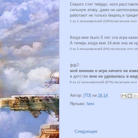
Сквалл стит твёрдо, ноги расставл
сильную атаку, даже не шелохнувш
работают не только бицепц и триц
1 из 1 пользователей (100%) посчитали это
Когда мне было 5 лет эта игра казал
А теперь когда мне 14,мне она не н
0 из 3 пользователей (0%) посчитали этот о
фф7:
моё мнение о игре ничего не изм
в детстве
мне не удовалась в ви
8 из 12 пользователей (67%) посчитали это
Автор:
[TD]
на
16:14
Ярлыки:
fans
Следующее