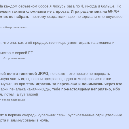
а каждом серъезном боссе я ложусь раза по 4, иногда и больше. Но
елали такими сложными не с проста. Игра рассчитана на 60-70+
м их не набрать
, поэтому создатели нарочно сделали многонулевое
тот обзор полезным
м, что она, как и её предщественницы, умеет играть на эмоциях и
комство с серией FF
от обзор полезным
лей почти типичной JRPG
, но сюжет, это просто не передать
шую часть игры, но они прекрасны, одна атмосфера чего стоит,
 мувик, но при этом
играешь за персонажа и понимаешь через что
е арки печалька какая-нибудь,
тебе по-настоящему неприятно, ибо
ся
, потел, а тут такое((
от обзор полезным
лят в первую очередь купальник серы. русскоязычные отрицательные
орта и заминусованы в ноль.