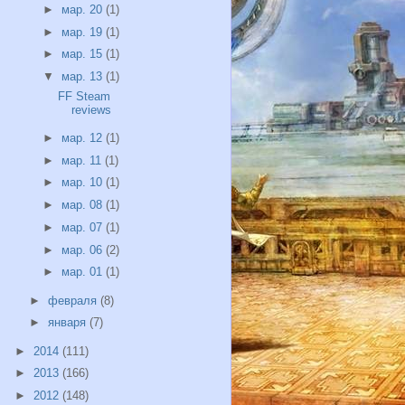
►
мар. 20
(1)
►
мар. 19
(1)
►
мар. 15
(1)
▼
мар. 13
(1)
FF Steam
reviews
►
мар. 12
(1)
►
мар. 11
(1)
►
мар. 10
(1)
►
мар. 08
(1)
►
мар. 07
(1)
►
мар. 06
(2)
►
мар. 01
(1)
►
февраля
(8)
►
января
(7)
►
2014
(111)
►
2013
(166)
►
2012
(148)