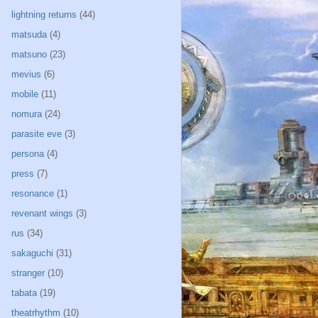
lightning returns
(44)
matsuda
(4)
matsuno
(23)
mevius
(6)
mobile
(11)
nomura
(24)
parasite eve
(3)
persona
(4)
press
(7)
resonance
(1)
revenant wings
(3)
rus
(34)
sakaguchi
(31)
stranger
(10)
tabata
(19)
theatrhythm
(10)