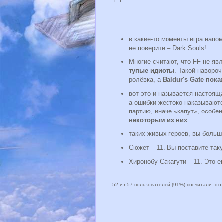
в какие-то моменты игра напом
не поверите – Dark Souls!
Многие считают, что FF не яв
тупые идиоты
. Такой наворо
ролёвка, а
Baldur's Gate по
вот это и называется настоящ
а ошибки жестоко наказываютс
партию, иначе «капут», особе
некоторым из них
.
таких живых героев, вы больше
Сюжет – 11. Вы поставите так
Хиронобу Сакагути – 11. Это е
52 из 57 пользователей (91%) посчитали эт