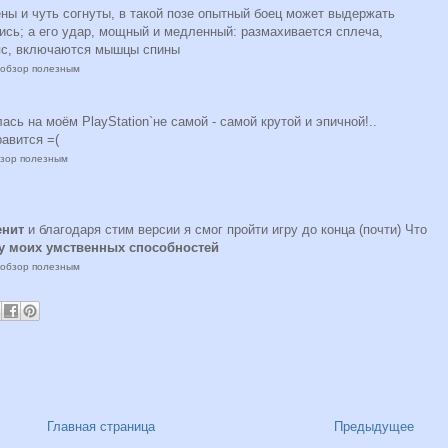
ены и чуть согнуты, в такой позе опытный боец может выдержать
ись; а его удар, мощный и медленный: размахивается сплеча,
епс, включаются мышцы спины
т обзор полезным
ась на моём PlayStation`не самой - самой крутой и эпичной!..
равится =(
бзор полезным
енит
и благодаря стим версии я смог пройти игру до конца (почти) Что
ду моих умственных способностей
т обзор полезным
Главная страница
Предыдущее