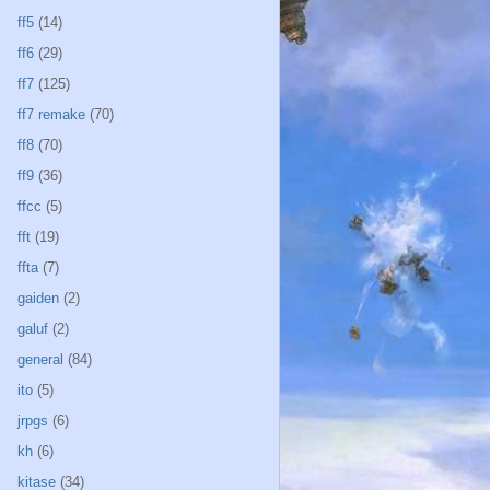
ff5
(14)
ff6
(29)
ff7
(125)
ff7 remake
(70)
ff8
(70)
ff9
(36)
ffcc
(5)
fft
(19)
ffta
(7)
gaiden
(2)
galuf
(2)
general
(84)
ito
(5)
jrpgs
(6)
kh
(6)
kitase
(34)