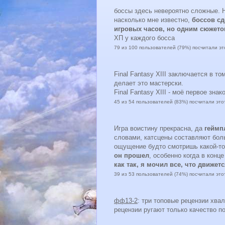
боссы здесь невероятно сложные. Н
насколько мне известно,
боссов сд
игровых часов, но одним сюжето
ХП у каждого босса
79 из 100 пользователей (79%) посчитали э
Final Fantasy XIII заключается в то
делает это мастерски.
Final Fantasy XIII - моё первое зна
45 из 54 пользователей (83%) посчитали эт
Игра воистину прекрасна, да
геймп
словами, катсцены составляют боль
ощущение будто смотришь какой-то
он прошел
, особенно когда в конц
как так, я мочил все, что движет
39 из 53 пользователей (74%) посчитали эт
фф13-2
: три топовые рецензии хва
рецензии ругают только качество п