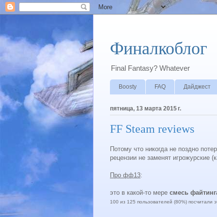
Финалкоблог
Final Fantasy? Whatever
Boosty
FAQ
Дайджест
пятница, 13 марта 2015 г.
FF Steam reviews
Потому что никогда не поздно поте
рецензии не заменят игрожурские (к
Про фф13
:
это в какой-то мере
смесь файтинг
100 из 125 пользователей (80%) посчитали 