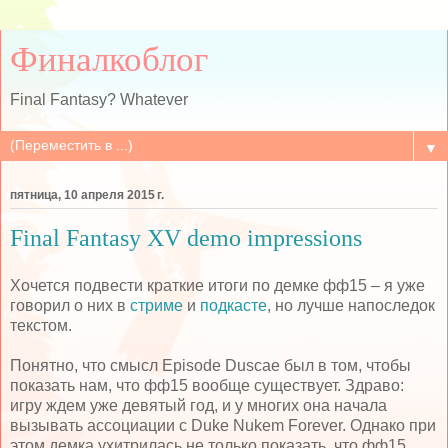
Финалкоблог
Final Fantasy? Whatever
▼
пятница, 10 апреля 2015 г.
Final Fantasy XV demo impressions
Хочется подвести краткие итоги по демке фф15 – я уже
говорил о них в
стриме
и
подкасте
, но лучше напоследок
текстом.
Понятно, что смысл
Episode
Duscae
был в том, чтобы
показать нам, что фф15 вообще существует. Здраво:
игру ждем уже девятый год, и у многих она начала
вызывать ассоциации с Duke Nukem Forever. Однако при
этом демка ухитрилась не только показать, что фф15