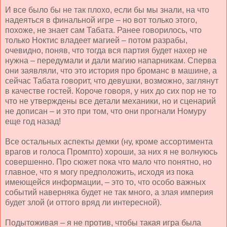
И все было бы не так плохо, если бы мы знали, на что
надеяться в финальной игре – но вот только этого,
похоже, не знает сам Табата. Ранее говорилось, что
только Ноктис владеет магией – потом разрабы,
очевидно, поняв, что тогда вся партия будет нахер не
нужна – передумали и дали магию напарникам. Сперва
они заявляли, что это история про броманс в машине, а
сейчас Табата говорит, что девушки, возможно, заглянут
в качестве гостей. Короче говоря, у них до сих пор не то
что не утверждены все детали механики, но и сценарий
не дописан – и это при том, что они прогнали Номуру
еще год назад!
Все остальных аспекты демки (ну, кроме ассортимента
врагов и голоса Промпто) хороши, за них я не волнуюсь
совершенно. Про сюжет пока что мало что понятно, но
главное, что я могу предположить, исходя из пока
имеющейся информации, – это то, что особо важных
событий наверняка будет не так много, а злая империя
будет злой (и оттого вряд ли интересной).
Подытоживая – я не против, чтобы такая игра была