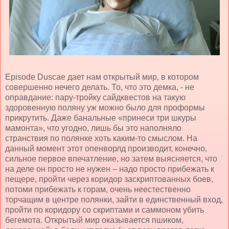
Episode
Duscae
дает нам открытый мир, в котором
совершенно нечего делать. То, что это демка, - не
оправдание: пару-тройку сайдквестов на такую
здоровенную поляну уж можно было для проформы
прикрутить. Даже банальные «принеси три шкуры
мамонта», что угодно, лишь бы это наполняло
странствия по полянке хоть каким-то смыслом. На
данный момент этот опенворлд производит, конечно,
сильное первое впечатление, но затем выясняется, что
на деле он просто не нужен – надо просто прибежать к
пещере, пройти через коридор заскриптованных боев,
потоми прибежать к горам, очень неестественно
торчащим в центре полянки, зайти в единственный вход,
пройти по коридору со скриптами и саммоном убить
бегемота. Открытый мир оказывается пшиком,