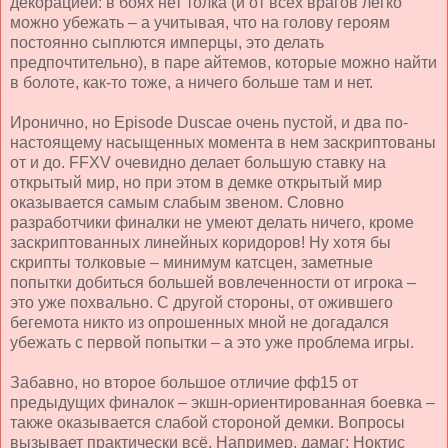
декорацией: в боях нет толка (и от всех врагов легко
можно убежать – а учитывая, что на голову героям
постоянно сыплются имперцы, это делать
предпочтительно), в паре айтемов, которые можно найти
в болоте, как-то тоже, а ничего больше там и нет.
Иронично, но Episode Du
s
cae очень пустой, и два по-
настоящему насыщенных момента в нем заскриптованы
от и до.
FFXV
очевидно делает большую ставку на
открытый мир, но при этом в демке открытый мир
оказывается самым слабым звеном. Словно
разработчики финалки не умеют делать ничего, кроме
заскриптованных линейных коридоров! Ну хотя бы
скрипты толковые – минимум катсцен, заметные
попытки добиться большей вовлеченности от игрока –
это уже похвально. С другой стороны, от ожившего
бегемота никто из опрошенных мной не догадался
убежать с первой попытки – а это уже проблема игры.
Забавно, но второе большое отличие фф15 от
предыдущих финалок – экшн-ориентированная боевка –
также оказывается слабой стороной демки. Вопросы
вызывает практически всё. Например, дамаг: Ноктис