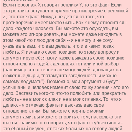
Если персонаж Х говорит реплику Y, то это факт. Если
эта реплика вступает в прямое противоречие с репликой
Z, это тоже факт. Никуда не деться от того, что
противоречие имеет место быть. Как к нему относиться -
дело каждого человека. Вы можете это осуждать, вы
можете это игнорировать, вы можете даже находить в
этом какой-то плюс для себя -- я не могу и не хочу
указывать вам, что вам делать, что и в каких позах
любить. Я излагаю свою позицию по этому вопросу и
аргументирую её; я могу также выказать свою позицию
относительно людей, сделавших тот или иной выбор
(например, что я терпеть не могу людей, дрочащих на
сюжетные дыры, "патамушта загадочность и можно
самому додумать"). Возможно, мои аргументы будут
услышаны и человек изменит свою точку зрения - это его
дело. Заставить кого-то что-то полюбить или прекратить
любить - не в моих силах и не в моих планах. То, что я
делаю, - я отмечаю факты и высказываю свое
отношение к ним. Вы можете спорить с моими
аргументами, вы можете спорить с тем, насколько эти
факты значимы, но говорить, что факты субъективны -
это ебаный пиздец, от таких больных на голову людей