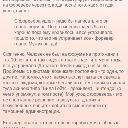
на форевере через полгода после того, как я оттуда
ушел, пишет:
С форевера ушел - надо бы написать что он
говно, норм че. По его мнению здесь было
хорошо пока ему нравилось и все устраивало,
пошло то, что его не устраивает все - форевер
говно. Мужик он, да!
Офигенно. Человек не был на форуме на протяжении
тех 10 лет, что я там сидел, но зато знает, что меня тогда
всё устраивало. Да такого почти никогда не было.
Проблемы с идиотами возникали постоянно - то одни, то
другие. Напомню, что я несколько лет пытался сделать
что-то с людьми, которые бегали по всем темам и писали
туда ахинею типа "Билл Гейтс - президент Нинтендо" (о
чем я упомянул в том посте). Мой уход с форевера - это
не спонтанное решение, а результат долгих и
безуспешных попыток добиться вменяемости от
тамошней администрации.
Есть персонажи, которых очень коробит моя любовь к