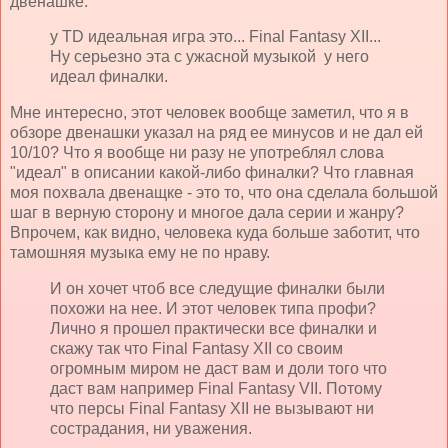
двенашке:
у TD идеальная игра это... Final Fantasy XII...
Ну серьезно эта с ужасной музыкой у него
идеал финалки.
Мне интересно, этот человек вообще заметил, что я в
обзоре двенашки указал на ряд ее минусов и не дал ей
10/10? Что я вообще ни разу не употреблял слова
"идеал" в описании какой-либо финалки? Что главная
моя похвала двенащке - это то, что она сделала большой
шаг в верную сторону и многое дала серии и жанру?
Впрочем, как видно, человека куда больше заботит, что
тамошняя музыка ему не по нраву.
И он хочет чтоб все следущие финалки были
похожи на нее. И этот человек типа профи?
Лично я прошел практически все финалки и
скажу так что Final Fantasy XII со своим
огромным миром не даст вам и доли того что
даст вам например Final Fantasy VII. Потому
что персы Final Fantasy XII не вызывают ни
сострадания, ни уважения.