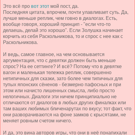
Это всё про
вот этот
мой пост, да.
Последняя цитата, впрочем, почти улавливает суть. Да,
лучше меньше реплик, чем говно в диалогах. Есть,
вообще говоря, хороший принцип - "если что-то
делаешь, делай это хорошо". Если Золушка начинает
корчить из себя Раскольникова, то и спрос с нее как с
Раскольникова.
И ведь, самое главное, на чем основывается
аргументация, что с девятки должен быть меньше
спрос? На ее сеттинге? И всё? Потому что в девятке
вагон и маленькая тележка реплик, совершенно
нетипичных для сказки, зато более чем типичных для
тупых японских сёненов - безмерно пафосных и при
этом или начисто лишенных смысла, либо просто
нелогичных. Диалоги эти ничем принципиально не
отличаются от диалогов в любых других финалках или
там ваших любимых бличенарутах по вкусу; тот факт, что
они разворачиваются на фоне замков с крысятами, не
меняет ровным счетом ничего.
И да, это вина авторов игры, что они в неё понапихали