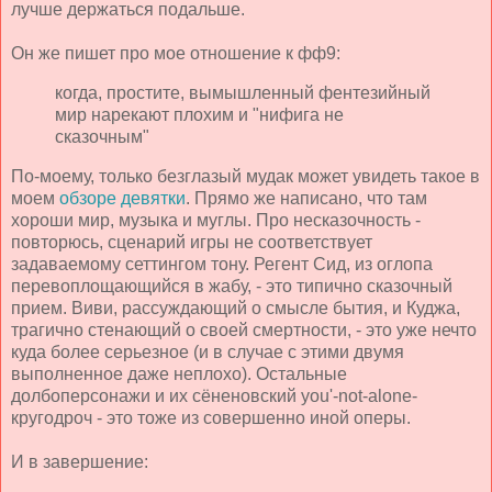
лучше держаться подальше.
Он же пишет про мое отношение к фф9:
когда, простите, вымышленный фентезийный
мир нарекают плохим и "нифига не
сказочным"
По-моему, только безглазый мудак может увидеть такое в
моем
обзоре девятки
. Прямо же написано, что там
хороши мир, музыка и муглы. Про несказочность -
повторюсь, сценарий игры не соответствует
задаваемому сеттингом тону. Регент Сид, из оглопа
перевоплощающийся в жабу, - это типично сказочный
прием. Виви, рассуждающий о смысле бытия, и Куджа,
трагично стенающий о своей смертности, - это уже нечто
куда более серьезное (и в случае с этими двумя
выполненное даже неплохо). Остальные
долбоперсонажи и их сёненовский you'-not-alone-
кругодроч - это тоже из совершенно иной оперы.
И в завершение: