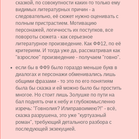
сказкой, по совокупности каких-то только ему
видимых литературных причин - а
следовательно, её сюжет нужно оценивать с
полным пристрастием. Мотивацию
персонажей, логичность их поступков, все
повороты сюжета - как серьезное
литературное произведение. Как ФФ12, по её
критериям. И тогда уже да, рассматривая как
"взрослое" произведение - получаем "говно".
если бы в ФФ9 было гораздо меньше букв в
диалогах и персонажи обменивались лишь
общими фразами - то это по его понятиям
была бы сказка и ей можно было бы простить
многое. Но стоит лишь Золушке по пути на
бал поднять очи к небу и глубокомысленно
изречь: "Говнолия? Илиправоимею?!" - всё,
сказка разрушена, это уже "куртуазный
роман", требующий детального разбора с
последующей экзекуцией.