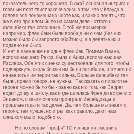
показатель чего-то хорошего. В фф7 основная интрига и
главный плот-твист заключались в том, что у Клауда в
голове всё понамешано черте как, и важно понять, что
же в его прошлом было на самом деле - оттого и
флешбеки там сплошные. В той же восьмерке,
например, флешбеки были вообще ни о чем (без них
можно было бы запросто обойтись), а в девятке их и
подавно не было.
И нет, в двенашке не один флешбек. Помимо Ваана,
вспоминающего Рекса, была и Ашка, вспоминающая
Раслера. Обе этих сценки существовали для того, чтобы
подчеркнуть, сколь близки им были погибшие, и отчего их
ненависть к империи так сильна. Больше флешбеки там
были, прямо говоря, не нужны. "Рассказать о пиратстве"
героев можно было бы - равно как и о том, как Баррет
водит дочку в школу, как и где шлялась Фрея до встречи с
Зиданом, с каким счетом проиграли бесейдовцы в
прошлые годы и так далее. Да, чем больше мы знаем о
героях, тем лучше, но игры, как правило, дают нам
слишком мало подобного.
Но по словам "профи" TD излишнии эмоции в
игре это тупо. Пусть лучше перс будет как