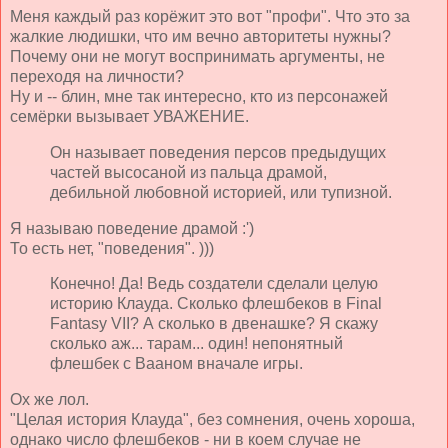
Меня каждый раз корёжит это вот "профи". Что это за
жалкие людишки, что им вечно авторитеты нужны?
Почему они не могут воспринимать аргументы, не
переходя на личности?
Ну и -- блин, мне так интересно, кто из персонажей
семёрки вызывает УВАЖЕНИЕ.
Он называет поведения персов предыдущих
частей высосаной из пальца драмой,
дебильной любовной историей, или тупизной.
Я называю поведение драмой :')
То есть нет, "поведения". )))
Конечно! Да! Ведь создатели сделали целую
историю Клауда. Сколько флешбеков в Final
Fantasy VII? А сколько в двенашке? Я скажу
сколько аж... тарам... один! непонятный
флешбек с Вааном вначале игры.
Ох же лол.
"Целая история Клауда", без сомнения, очень хороша,
однако число флешбеков - ни в коем случае не