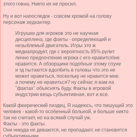
этого говна. Никто их не просил.
Ну и вот напоследок - совсем хромой на голову
персонаж хедхантер.
Игрушки для игроков это не научная
дисциплина, где факты - определяющий и
незыблемый двигатель. Игры это ж
медиапродукт, где с вероятность 95% рулит
лично предпочтение игрока с его нравится\не
нравится. А обзорщики подобные этому спуне
и тд пытаются вдолбить в головы что это не
может нравиться, поскольку не нравится мне.
а почему не нравиться? ну сейчас я вам на
"фактах" объяснять буду. Факты в игровой
индустрии вещь субъективная, вот и все.
Какой феерический пиздец. Я надеюсь, что пишущий это
человек - какой-то особенный больной, и больше никто
так не считает, но на всякий случай уж.
Факты - это факты.
Они никуда не деваются, не пропадают, не становятся
субъективными.